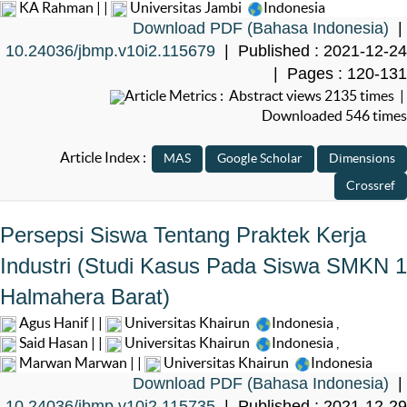
KA Rahman | |
Universitas Jambi
Indonesia
Download PDF (Bahasa Indonesia)
|
10.24036/jbmp.v10i2.115679
| Published : 2021-12-24
| Pages : 120-131
Article Metrics : Abstract views 2135 times |
Downloaded 546 times
Article Index :
Persepsi Siswa Tentang Praktek Kerja
Industri (Studi Kasus Pada Siswa SMKN 1
Halmahera Barat)
Agus Hanif | |
Universitas Khairun
Indonesia
,
Said Hasan | |
Universitas Khairun
Indonesia
,
Marwan Marwan | |
Universitas Khairun
Indonesia
Download PDF (Bahasa Indonesia)
|
10.24036/jbmp.v10i2.115735
| Published : 2021-12-29