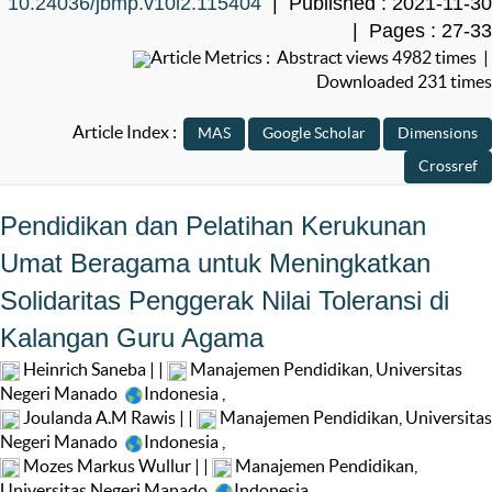
10.24036/jbmp.v10i2.115404
| Published : 2021-11-30
| Pages : 27-33
Article Metrics : Abstract views 4982 times |
Downloaded 231 times
Article Index :
Pendidikan dan Pelatihan Kerukunan
Umat Beragama untuk Meningkatkan
Solidaritas Penggerak Nilai Toleransi di
Kalangan Guru Agama
Heinrich Saneba | |
Manajemen Pendidikan, Universitas
Negeri Manado
Indonesia
,
Joulanda A.M Rawis | |
Manajemen Pendidikan, Universitas
Negeri Manado
Indonesia
,
Mozes Markus Wullur | |
Manajemen Pendidikan,
Universitas Negeri Manado
Indonesia
,