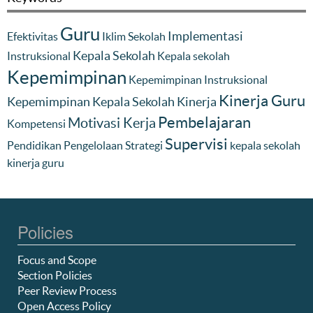
Guru
Implementasi
Efektivitas
Iklim Sekolah
Kepala Sekolah
Instruksional
Kepala sekolah
Kepemimpinan
Kepemimpinan Instruksional
Kinerja Guru
Kepemimpinan Kepala Sekolah
Kinerja
Pembelajaran
Motivasi Kerja
Kompetensi
Supervisi
Pendidikan
Pengelolaan
Strategi
kepala sekolah
kinerja guru
Policies
Focus and Scope
Section Policies
Peer Review Process
Open Access Policy