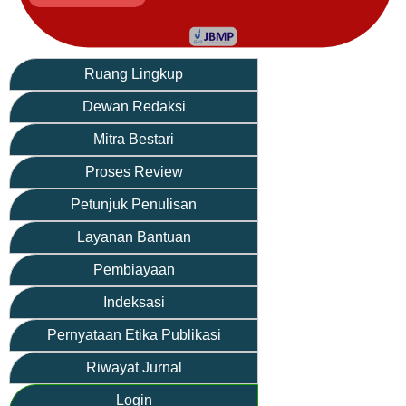
Ruang Lingkup
Dewan Redaksi
Mitra Bestari
Proses Review
Petunjuk Penulisan
Layanan Bantuan
Pembiayaan
Indeksasi
Pernyataan Etika Publikasi
Riwayat Jurnal
Login