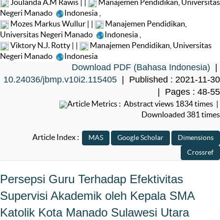
Joulanda A.M Rawis | |
Manajemen Pendidikan, Universitas
Negeri Manado
Indonesia
,
Mozes Markus Wullur | |
Manajemen Pendidikan,
Universitas Negeri Manado
Indonesia
,
Viktory N.J. Rotty | |
Manajemen Pendidikan, Universitas
Negeri Manado
Indonesia
Download PDF (Bahasa Indonesia)
|
10.24036/jbmp.v10i2.115405
| Published : 2021-11-30
| Pages : 48-55
Article Metrics : Abstract views 1834 times |
Downloaded 381 times
Article Index :
Persepsi Guru Terhadap Efektivitas
Supervisi Akademik oleh Kepala SMA
Katolik Kota Manado Sulawesi Utara