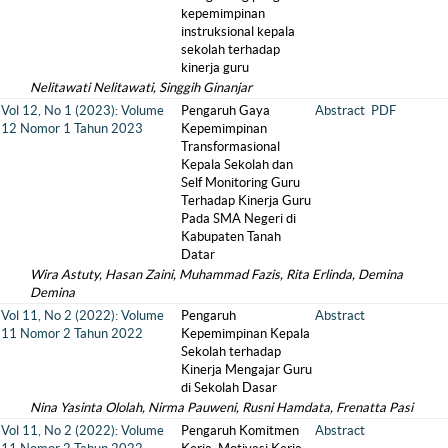
kepemimpinan
instruksional kepala
sekolah terhadap
kinerja guru
Nelitawati Nelitawati, Singgih Ginanjar
Vol 12, No 1 (2023): Volume
Pengaruh Gaya
Abstract
PDF
12 Nomor 1 Tahun 2023
Kepemimpinan
Transformasional
Kepala Sekolah dan
Self Monitoring Guru
Terhadap Kinerja Guru
Pada SMA Negeri di
Kabupaten Tanah
Datar
Wira Astuty, Hasan Zaini, Muhammad Fazis, Rita Erlinda, Demina
Demina
Vol 11, No 2 (2022): Volume
Pengaruh
Abstract
11 Nomor 2 Tahun 2022
Kepemimpinan Kepala
Sekolah terhadap
Kinerja Mengajar Guru
di Sekolah Dasar
Nina Yasinta Ololah, Nirma Pauweni, Rusni Hamdata, Frenatta Pasi
Vol 11, No 2 (2022): Volume
Pengaruh Komitmen
Abstract