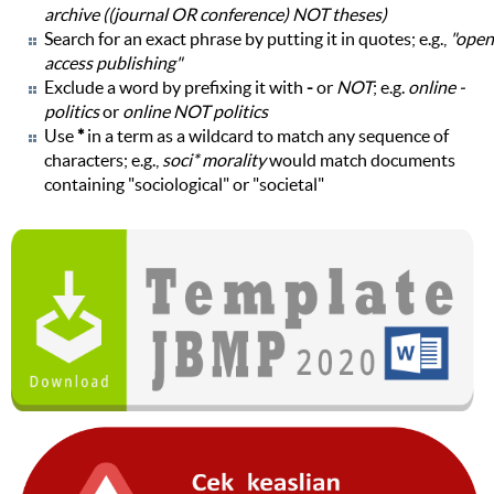
archive ((journal OR conference) NOT theses)
Search for an exact phrase by putting it in quotes; e.g.,
"open
access publishing"
Exclude a word by prefixing it with
-
or
NOT
; e.g.
online -
politics
or
online NOT politics
Use
*
in a term as a wildcard to match any sequence of
characters; e.g.,
soci* morality
would match documents
containing "sociological" or "societal"