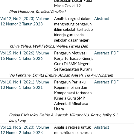
Disekolah Dasar Pada
Masa Covid-19
Ririn Humaera, Rusdinal Rusdinal
Vol 12, No 2 (2023): Volume
Analisis regresi dalam
Abstract
12 Nomor 2 Tahun 2023
menghitung pengaruh
iklim sekolah terhadap
kinerja guru pada
sekolah dasar negeri
Yahya Yahya, Weli Febrina, Wahyu Fitrina Defi
Vol 15, No 1 (2026): Volume
Pengaruh Motivasi
Abstract
PDF
15 Nomor 1 Tahun 2026
Kerja Terhadap Kinerja
Guru Di SMK Negeri
Se Kecamatan Kuranji
Vio Febriana, Ermita Ermita, Anisah Anisah, Tia Ayu Ningrum
Vol 10, No 1 (2021): Volume
Pengaruh Perilaku
Abstract
PDF
10 Nomor 1 Tahun 2021
Kepemimpinan dan
Kompensasi terhadap
Kinerja Guru SMP
Advent di Minahasa
Utara
Freida F Masoko, Deitje A. Katuuk, Viktory N.J. Rotty, Jeffry S.J.
Lengkong
Vol 12, No 2 (2023): Volume
Analisis regresi untuk
Abstract
12 Nomor 2 Tahun 2023
menghitung pengaruh