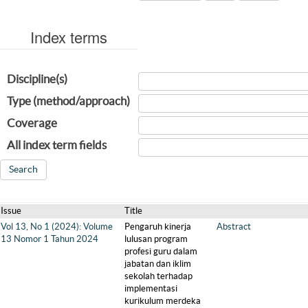
Index terms
Discipline(s)
Type (method/approach)
Coverage
All index term fields
Issue
Title
Vol 13, No 1 (2024): Volume
Pengaruh kinerja
Abstract
13 Nomor 1 Tahun 2024
lulusan program
profesi guru dalam
jabatan dan iklim
sekolah terhadap
implementasi
kurikulum merdeka