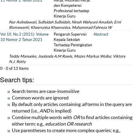
11 Nomor 2 Tahun 2022
Kerja, Motivasi Kerja,
dan Kompetensi
Profesional terhadap
Kinerja Guru
Nur Aslindawati, Sulfaidah Sulfaidah, Ninah Wahyuni Amaliah, Erni
Rismawanti, Khaerunisa Khaerunisa, Muhammad Fahreza W
Vol 10, No 2 (2021): Volume
Pengaruh Supervisi
Abstract
10 Nomor 2 Tahun 2021
Kepala Sekolah
Terhadap Peningkatan
Kinerja Guru
Teddy Manueke, Joulanda A.M Rawis, Mozes Markus Wullur, Viktory
N.J. Rotty
0 - 0 of 13 Items
Search tips:
Search terms are case-insensitive
Common words are ignored
By default only articles containing
all
terms in the query are
returned (i.e.,
AND
is implied)
Combine multiple words with
OR
to find articles containing
either term; e.g.,
education OR research
Use parentheses to create more complex queries; e.g.,