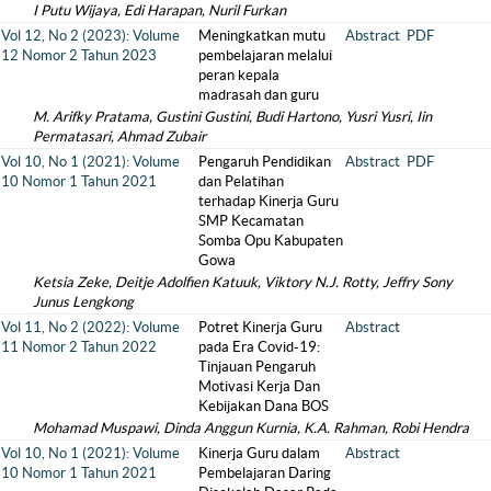
I Putu Wijaya, Edi Harapan, Nuril Furkan
Vol 12, No 2 (2023): Volume
Meningkatkan mutu
Abstract
PDF
12 Nomor 2 Tahun 2023
pembelajaran melalui
peran kepala
madrasah dan guru
M. Arifky Pratama, Gustini Gustini, Budi Hartono, Yusri Yusri, Iin
Permatasari, Ahmad Zubair
Vol 10, No 1 (2021): Volume
Pengaruh Pendidikan
Abstract
PDF
10 Nomor 1 Tahun 2021
dan Pelatihan
terhadap Kinerja Guru
SMP Kecamatan
Somba Opu Kabupaten
Gowa
Ketsia Zeke, Deitje Adolfien Katuuk, Viktory N.J. Rotty, Jeffry Sony
Junus Lengkong
Vol 11, No 2 (2022): Volume
Potret Kinerja Guru
Abstract
11 Nomor 2 Tahun 2022
pada Era Covid-19:
Tinjauan Pengaruh
Motivasi Kerja Dan
Kebijakan Dana BOS
Mohamad Muspawi, Dinda Anggun Kurnia, K.A. Rahman, Robi Hendra
Vol 10, No 1 (2021): Volume
Kinerja Guru dalam
Abstract
10 Nomor 1 Tahun 2021
Pembelajaran Daring