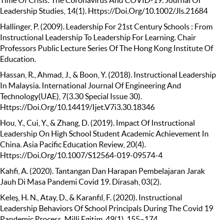
Leadership Studies, 14(1). Https://Doi.Org/10.1002/Jls.21684
Hallinger, P. (2009). Leadership For 21st Century Schools : From
Instructional Leadership To Leadership For Learning. Chair
Professors Public Lecture Series Of The Hong Kong Institute Of
Education.
Hassan, R., Ahmad, J., & Boon, Y. (2018). Instructional Leadership
In Malaysia. International Journal Of Engineering And
Technology(UAE), 7(3.30 Special Issue 30).
Https://Doi.Org/10.14419/Ijet.V7i3.30.18346
Hou, Y., Cui, Y., & Zhang, D. (2019). Impact Of Instructional
Leadership On High School Student Academic Achievement In
China. Asia Pacific Education Review, 20(4).
Https://Doi.Org/10.1007/S12564-019-09574-4
Kahfi, A. (2020). Tantangan Dan Harapan Pembelajaran Jarak
Jauh Di Masa Pandemi Covid 19. Dirasah, 03(2).
Keleş, H. N., Atay, D., & Karanfıl, F. (2020). Instructional
Leadership Behaviors Of School Principals During The Covid 19
Pandemic Process. Milli Egitim, 49(1), 155–174.