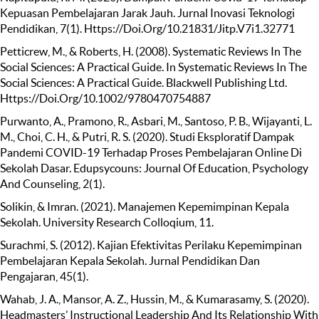
Kepuasan Pembelajaran Jarak Jauh. Jurnal Inovasi Teknologi
Pendidikan, 7(1). Https://Doi.Org/10.21831/Jitp.V7i1.32771
Petticrew, M., & Roberts, H. (2008). Systematic Reviews In The
Social Sciences: A Practical Guide. In Systematic Reviews In The
Social Sciences: A Practical Guide. Blackwell Publishing Ltd.
Https://Doi.Org/10.1002/9780470754887
Purwanto, A., Pramono, R., Asbari, M., Santoso, P. B., Wijayanti, L.
M., Choi, C. H., & Putri, R. S. (2020). Studi Eksploratif Dampak
Pandemi COVID-19 Terhadap Proses Pembelajaran Online Di
Sekolah Dasar. Edupsycouns: Journal Of Education, Psychology
And Counseling, 2(1).
Solikin, & Imran. (2021). Manajemen Kepemimpinan Kepala
Sekolah. University Research Colloqium, 11.
Surachmi, S. (2012). Kajian Efektivitas Perilaku Kepemimpinan
Pembelajaran Kepala Sekolah. Jurnal Pendidikan Dan
Pengajaran, 45(1).
Wahab, J. A., Mansor, A. Z., Hussin, M., & Kumarasamy, S. (2020).
Headmasters’ Instructional Leadership And Its Relationship With