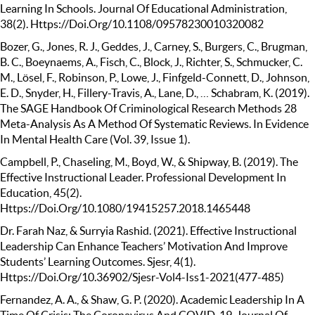
Learning In Schools. Journal Of Educational Administration,
38(2). Https://Doi.Org/10.1108/09578230010320082
Bozer, G., Jones, R. J., Geddes, J., Carney, S., Burgers, C., Brugman,
B. C., Boeynaems, A., Fisch, C., Block, J., Richter, S., Schmucker, C.
M., Lösel, F., Robinson, P., Lowe, J., Finfgeld-Connett, D., Johnson,
E. D., Snyder, H., Fillery-Travis, A., Lane, D., … Schabram, K. (2019).
The SAGE Handbook Of Criminological Research Methods 28
Meta-Analysis As A Method Of Systematic Reviews. In Evidence
In Mental Health Care (Vol. 39, Issue 1).
Campbell, P., Chaseling, M., Boyd, W., & Shipway, B. (2019). The
Effective Instructional Leader. Professional Development In
Education, 45(2).
Https://Doi.Org/10.1080/19415257.2018.1465448
Dr. Farah Naz, & Surryia Rashid. (2021). Effective Instructional
Leadership Can Enhance Teachers’ Motivation And Improve
Students’ Learning Outcomes. Sjesr, 4(1).
Https://Doi.Org/10.36902/Sjesr-Vol4-Iss1-2021(477-485)
Fernandez, A. A., & Shaw, G. P. (2020). Academic Leadership In A
Time Of Crisis: The Coronavirus And COVID-19. Journal Of