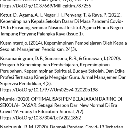
Https://Doi.Org/10.37669/Milliegitim.787255
Ketut, D., Agama, A. I., Negeri, H., Penyang, T., & Raya, P. (2021).
Kepemimpinan Kepala Sekolah Dasar Di Masa Pandemi Covid-
19. In Prosiding Seminar Nasional Institut Agama Hindu Negeri
Tampung Penyang Palangka Raya (Issue 1).
Kusmintardjo. (2014). Kepemimpinan Pembelajaran Oleh Kepala
Sekolah. Manajemen Pendidikan, 24(3).
Kusumaningrum, D. E., Sumarsono, R. B., & Gunawan, I. (2020).
Pengaruh Kepemimpinan Pembelajaran, Kepemimpinan
Perubahan, Kepemimpinan Spiritual, Budaya Sekolah, Dan Etika
Profesi Terhadap Kinerja Mengajar Guru. Jurnal Manajemen Dan
Supervisi Pendidikan, 4(3).
Https://Doi.Org/10.17977/Um025v4i32020p198
Murnie. (2020). OPTIMALISASI PEMBELAJARAN DARING DI
SEKOLAH DASAR: Sebagai Respon Dari New Normal Di Era
Covid 19. Equity In Education Journal, 2(2).
Https://Doi.Org/10.37304/Eej.V2i2.1852
Napitupulu, R. M. (2020). Dampak Pandemi Covid-19 Terhadap