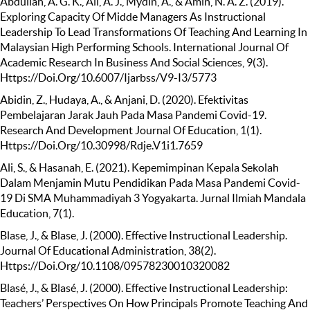
Abdullah, A. G. K., Ali, A. J., Mydin, A., & Amin, N. A. Z. (2019).
Exploring Capacity Of Midde Managers As Instructional
Leadership To Lead Transformations Of Teaching And Learning In
Malaysian High Performing Schools. International Journal Of
Academic Research In Business And Social Sciences, 9(3).
Https://Doi.Org/10.6007/Ijarbss/V9-I3/5773
Abidin, Z., Hudaya, A., & Anjani, D. (2020). Efektivitas
Pembelajaran Jarak Jauh Pada Masa Pandemi Covid-19.
Research And Development Journal Of Education, 1(1).
Https://Doi.Org/10.30998/Rdje.V1i1.7659
Ali, S., & Hasanah, E. (2021). Kepemimpinan Kepala Sekolah
Dalam Menjamin Mutu Pendidikan Pada Masa Pandemi Covid-
19 Di SMA Muhammadiyah 3 Yogyakarta. Jurnal Ilmiah Mandala
Education, 7(1).
Blase, J., & Blase, J. (2000). Effective Instructional Leadership.
Journal Of Educational Administration, 38(2).
Https://Doi.Org/10.1108/09578230010320082
Blasé, J., & Blasé, J. (2000). Effective Instructional Leadership:
Teachers’ Perspectives On How Principals Promote Teaching And