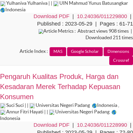
Yulhaniva Yulhaniva | |
UIN Mahmud Yunus Batusangkar
Indonesia
Download PDF
|
10.24036/011229800
|
Published : 2023-05-29 | Pages : 61-71
Article Metrics : Abstract views 908 times |
Downloaded 211 times
Article Index :
Pengaruh Kualitas Produk, Harga dan
Kesadaran Merek Terhadap Kepuasan
Konsumen
Suci Suci | |
Universitas Negeri Padang
Indonesia
,
Annur Fitri Hayati | |
Universitas Negeri Padang
Indonesia
Download PDF
|
10.24036/011228990
|
Published : 2023-05-29 | Pages : 72-80