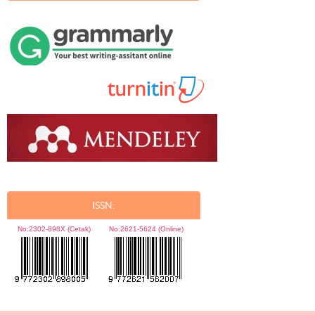
ISSN:
No:
2302-898X (Cetak)
No:
2621-5624 (Online)