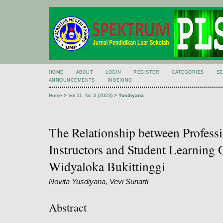
HOME
ABOUT
LOGIN
REGISTER
CATEGORIES
S
ANNOUNCEMENTS
INDEXING
Home
>
Vol 11, No 3 (2023)
>
Yusdiyana
The Relationship between Profess
Instructors and Student Learning
Widyaloka Bukittinggi
Novita Yusdiyana, Vevi Sunarti
Abstract