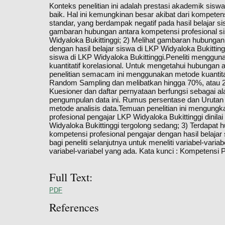
Konteks penelitian ini adalah prestasi akademik sisw
baik. Hal ini kemungkinan besar akibat dari kompetens
standar, yang berdampak negatif pada hasil belajar sis
gambaran hubungan antara kompetensi profesional si
Widyaloka Bukittinggi; 2) Melihat gambaran hubungan
dengan hasil belajar siswa di LKP Widyaloka Bukitting
siswa di LKP Widyaloka Bukittinggi.Peneliti menggunak
kuantitatif korelasional. Untuk mengetahui hubungan an
penelitian semacam ini menggunakan metode kuantita
Random Sampling dan melibatkan hingga 70%, atau 28 
Kuesioner dan daftar pernyataan berfungsi sebagai al
pengumpulan data ini. Rumus persentase dan Urutan
metode analisis data.Temuan penelitian ini mengungk
profesional pengajar LKP Widyaloka Bukittinggi dinilai
Widyaloka Bukittinggi tergolong sedang; 3) Terdapat 
kompetensi profesional pengajar dengan hasil belajar 
bagi peneliti selanjutnya untuk meneliti variabel-var
variabel-variabel yang ada. Kata kunci : Kompetensi Pr
Full Text:
PDF
References