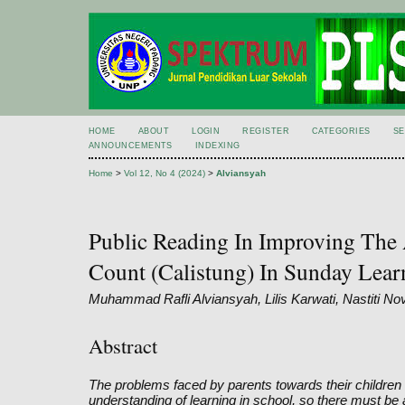
HOME
ABOUT
LOGIN
REGISTER
CATEGORIES
S
ANNOUNCEMENTS
INDEXING
Home
>
Vol 12, No 4 (2024)
>
Alviansyah
Public Reading In Improving The A
Count (Calistung) In Sunday Lear
Muhammad Rafli Alviansyah, Lilis Karwati, Nastiti Nov
Abstract
The problems faced by parents towards their children w
understanding of learning in school, so there must be a