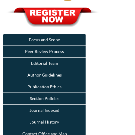
Focus and Scope
Peer Review Process
Editorial Team
Author Guidelines
Publication Ethics
Section Policies
Journal Indexed
Journal History
Contact Office and Map