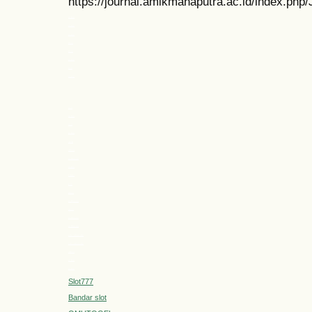
https://journal.amikmahaputra.ac.id/index.php/
slot gacor
slot gacor
slot gacor
pestoto
pestoto
slot gacor
slot 4d
slot gacor
slot 4d
slot gacor
slot 4D
slot gacor
talas789
rubahtoto
slot deposit 1000
slot gacor
madugenit
idn slot
yuantoto
slot deposit 1000
yuantoto
slot deposit 5000
slot deposit 5000
https://yuantoto.tech/
https://yuantoto.tech/
rubahtoto
slot gacor
slot gacor
Slot777
Bandar slot