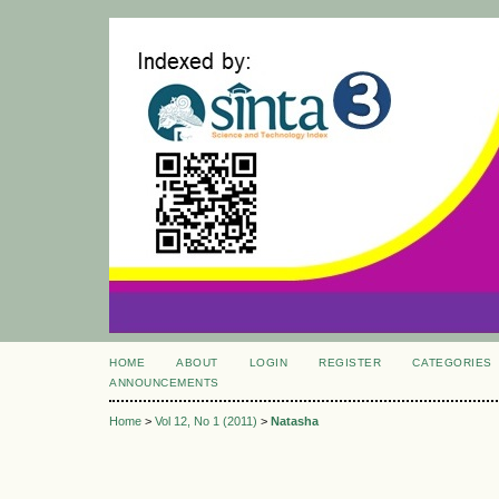
HOME
ABOUT
LOGIN
REGISTER
CATEGORIES
ANNOUNCEMENTS
Home
>
Vol 12, No 1 (2011)
>
Natasha