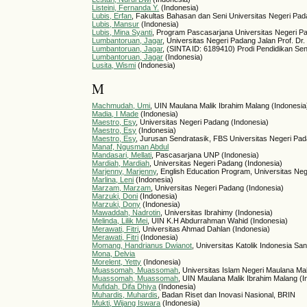
Listeini, Fernanda Y.
(Indonesia)
Lubis, Erfan
, Fakultas Bahasan dan Seni Universitas Negeri Pad
Lubis, Mansur
(Indonesia)
Lubis, Mina Syanti
, Program Pascasarjana Universitas Negeri P
Lumbantoruan, Jagar
, Universitas Negeri Padang Jalan Prof. Dr
Lumbantoruan, Jagar
, (SINTA ID: 6189410) Prodi Pendidikan Sen
Lumbantoruan, Jagar
(Indonesia)
Lusita, Wismi
(Indonesia)
M
Machmudah, Umi
, UIN Maulana Malik Ibrahim Malang (Indonesia
Madia, I Made
(Indonesia)
Maestro, Esy
, Universitas Negeri Padang (Indonesia)
Maestro, Esy
(Indonesia)
Maestro, Esy
, Jurusan Sendratasik, FBS Universitas Negeri P
Manaf, Ngusman Abdul
Mandasari, Mellati
, Pascasarjana UNP (Indonesia)
Mardiah, Mardiah
, Universitas Negeri Padang (Indonesia)
Marjenny, Marjenny
, English Education Program, Universitas N
Marlina, Leni
(Indonesia)
Marzam, Marzam
, Universitas Negeri Padang (Indonesia)
Marzuki, Doni
(Indonesia)
Marzuki, Dony
(Indonesia)
Mawaddah, Nadrotin
, Universitas Ibrahimy (Indonesia)
Melinda, Lilik Mei
, UIN K.H Abdurrahman Wahid (Indonesia)
Merawati, Fitri
, Universitas Ahmad Dahlan (Indonesia)
Merawati, Fitri
(Indonesia)
Momang, Handrianus Dwianot
, Universitas Katolik Indonesia Sa
Mona, Delvia
Morelent, Yetty
(Indonesia)
Muassomah, Muassomah
, Universitas Islam Negeri Maulana Ma
Muassomah, Muassomah
, UIN Maulana Malik Ibrahim Malang (I
Mufidah, Difa Dhiya
(Indonesia)
Muhardis, Muhardis
, Badan Riset dan Inovasi Nasional, BRIN
Mukti, Wijang Iswara
(Indonesia)