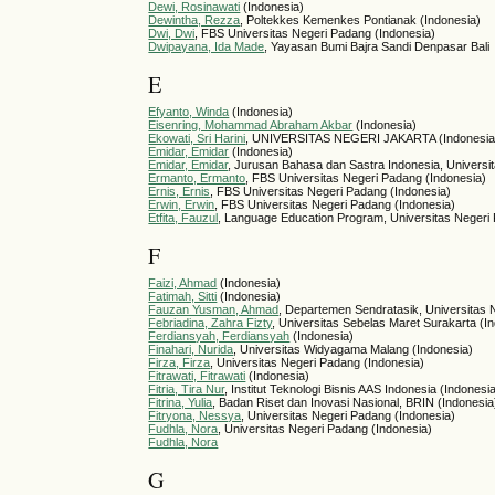
Dewi, Rosinawati
(Indonesia)
Dewintha, Rezza
, Poltekkes Kemenkes Pontianak (Indonesia)
Dwi, Dwi
, FBS Universitas Negeri Padang (Indonesia)
Dwipayana, Ida Made
, Yayasan Bumi Bajra Sandi Denpasar Bali
E
Efyanto, Winda
(Indonesia)
Eisenring, Mohammad Abraham Akbar
(Indonesia)
Ekowati, Sri Harini
, UNIVERSITAS NEGERI JAKARTA (Indonesia
Emidar, Emidar
(Indonesia)
Emidar, Emidar
, Jurusan Bahasa dan Sastra Indonesia, Univers
Ermanto, Ermanto
, FBS Universitas Negeri Padang (Indonesia)
Ernis, Ernis
, FBS Universitas Negeri Padang (Indonesia)
Erwin, Erwin
, FBS Universitas Negeri Padang (Indonesia)
Etfita, Fauzul
, Language Education Program, Universitas Neger
F
Faizi, Ahmad
(Indonesia)
Fatimah, Sitti
(Indonesia)
Fauzan Yusman, Ahmad
, Departemen Sendratasik, Universitas 
Febriadina, Zahra Fizty
, Universitas Sebelas Maret Surakarta (I
Ferdiansyah, Ferdiansyah
(Indonesia)
Finahari, Nurida
, Universitas Widyagama Malang (Indonesia)
Firza, Firza
, Universitas Negeri Padang (Indonesia)
Fitrawati, Fitrawati
(Indonesia)
Fitria, Tira Nur
, Institut Teknologi Bisnis AAS Indonesia (Indonesi
Fitrina, Yulia
, Badan Riset dan Inovasi Nasional, BRIN (Indonesia
Fitryona, Nessya
, Universitas Negeri Padang (Indonesia)
Fudhla, Nora
, Universitas Negeri Padang (Indonesia)
Fudhla, Nora
G