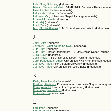
Idris, Nuny Sulistiany
(Indonesia)
Ikhsan, Muhammad Khairi
, STKIP PGRI Sumatera Barat (Indone
Ilmiani, Aulia Mustika
(Indonesia)
Indrayuda, Indrayuda
(Indonesia)
Indriyani, Vivi
, Universitas Negeri Padang (Indonesia)
Irdawati, Irdawati
(Indonesia)
Iriaji, Iriaji
(Indonesia)
Iriani, Zora
(Indonesia)
Izza, Nazilla Ainunna
, UIN K.H Abdurrahman Wahid (Indonesia)
J
Jamil, Vitta
(Indonesia)
Jayantini, I Gusti Agung Sri Rwa
(Indonesia)
Jufri, Jufri
(Indonesia)
Jufri, Jufri
, English Department FBS Universitas Negeri Padang (
Juita, Novia
(Indonesia)
Juita, Novia
, FBS Universitas Negeri Padang (Indonesia)
Juliet Panggabean, Ance
, Universitas HKBP Nommensen Medan 
Jusmaya, Ance
, Putera Batam University (Indonesia)
Jusmaya, Ance
, Universitas Sumatera Barat (Indonesia)
K
Kadir, Tulus Handra
(Indonesia)
Kardena, Absharini
, Pascasarjana Universitas Negeri Padang K
Khairi, Asra Ilal
, Universitas Negeri Padang (Indonesia)
Kusmayati, Nurita Bayu
(Indonesia)
Kusniarti, Tuti
(Indonesia)
L
Laili, Iman
(Indonesia)
Lestari, Nurul Dwi
(Indonesia)