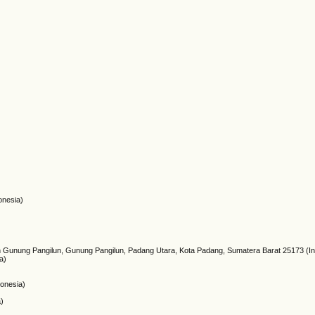
onesia)
n Gunung Pangilun, Gunung Pangilun, Padang Utara, Kota Padang, Sumatera Barat 25173 (I
a)
donesia)
a)