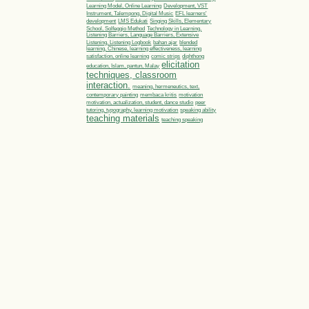
Learning Model, Online Learning
Development, VST
Instrument, Talempong, Digital Music
EFL learners'
development
LMS Edukati
Singing Skills, Elementary
School, Solfeggio Method
Technology in Learning,
Listening Barriers, Language Barriers, Extensive
Listening, Listening Logbook
bahan ajar
blended
learning, Chinese, learning effectiveness, learning
satisfaction, online learning
comic strips
diphthong
elicitation
education, Islam, pantun, Malay
techniques, classroom
interaction.
meaning, hermeneutics, text,
contemporary painting
membaca kritis
motivation
motivation, actualization, student, dance studio
peer
tutoring, typography, learning motivation
speaking ability
teaching materials
teaching speaking