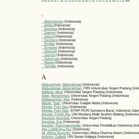
.
., Abdurahman
(Indonesia)
., Afnita
(Indonesia)
., Agustina
(Indonesia)
., Daimun
(Indonesia)
., Dasrul
(Indonesia)
., Desfiarni
(Indonesia)
., Emidar
(Indonesia)
., Ermanto
(Indonesia)
., Hamzah
(Indonesia)
., Harnon
(Indonesia)
., Indrayuda
(Indonesia)
., Martini
(Indonesia)
., Yurnelis
(Indonesia)
A
Abdurahman, Abdurahman
(Indonesia)
Abdurahman, Abdurahman
, FBS Universitas Negeri Padang (Ind
Addinna, Ainul
, Universitas Negeri Padang (Indonesia)
Adek, Muhammad
, Universitas Negeri Padang (Indonesia)
Aditiawarman, Mac
(Indonesia)
Afandi, Titah
, Universitas Gadjah Mada (Indonesia)
Afrinda, Putri Dian
(Indonesia)
Afrinda, Putri Dian
, STKIP PGRI Sumatera Barat, Indonesia Jala
Agustin, Fentin Ria
, UIN Maulana Malik Ibrahim Malang (Indonesi
Agustina, Agustina
, Universitas Negeri Padang
Agustina, Emi
(Indonesia)
Agustint, Rachmajumadila
, Universitas Pendidikan Indonesia (In
Aini, Latifah Ayu Nur
(Indonesia)
Aji, Wisnu Nugroho
, Universitas Widya Dharma Klaten (Indonesi
Al Azimi, Zulfadli
, UIN Sunan Kalijaga (Indonesia)