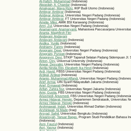
Al-Hafizh, Muhammad
(Indonesia)
Alwasilah, A. Chaedar
(Indonesia)
Amalyasari, Maya Rizki
, IKIP Budi Utomo (Indonesia)
Ambiyar, Ambiyar
(Indonesia)
Ambiyar, Ambiyar
, Universitas Negeri Padang (Indonesia)
Ambiyar, Ambiyar
, FT Universitas Negeri Padang (Indonesia)
Amelia, Mike
, AMIK BSI Karawang (Indonesia)
Amri, Zul
, Universitas Negeri Padang (Indonesia)
Anamaryanti, Anamaryanti
, Mahasiswa Pascasarjana Universita
Ananta, Maghfiroh Fitri
Andayani, Andayani
Andayani, Andayani
(Indonesia)
Andika, Yunilis
(Indonesia)
Andriamy, Fanny
(Indonesia)
Anggraini, Dewi
, Universitas Negeri Padang (Indonesia)
Anggraini, Purwati
(Indonesia)
Anggreyni, Devi
, STKIP Tapanuli Selatan Padang Sidempuan Jl. S
Anton, Oey
, Universal University (Indonesia)
Anwar, Desvalini
, Universitas Negeri Padang (Indonesia)
Aprilia Nindia Rini, Elizabeth Ika Hesti
(Indonesia)
Ardi, Havid
, FBSS Universitas Negeri Padang (Indonesia)
Ardipal, Ardipal
(Indonesia)
Arianto, Muhammad Affandi
, Universitas Negeri Padang (Indones
Arief, Armai
, UIN Syarif Hidayatullah Jakarta (Indonesia)
Arief, Ermawati
(Indonesia)
Arifah, Zahira Nur
, Universitas Negeri Jakarta (Indonesia)
Arini, Gustia
, FBS Universitas Negeri Padang (Indonesia)
Ariusmedi, Ariusmedi
, FBS Universitas Negeri Padang (Indonesi
Armez Hidayat, Hengki
, Departemen Sendratasik, Universitas N
Armez Hidayat, Hengki
(Indonesia)
Arohmawati, Indah
, Universitas Ahmad Dahlan (Indonesia)
Arshiniwati, Ni Made
(Iraq)
Arsyad, Safnil
, Universitas Bengkulu (Indonesia)
Arwansyah, Yanuar Bagas
, Program Studi Pendidikan Bahasa In
(Indonesia)
Asni, Fauzul
(Indonesia)
Asri, Yasnur
(Indonesia)