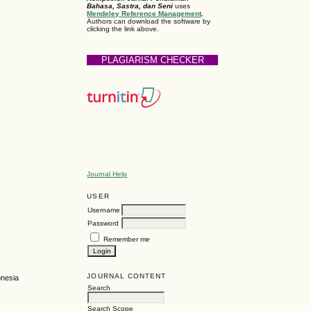
Bahasa, Sastra, dan Seni
uses
Mendeley Reference Management
.
Authors can download the software by
clicking the link above.
PLAGIARISM CHECKER
Journal Help
USER
Username
Password
Remember me
JOURNAL CONTENT
onesia
Search
Search Scope