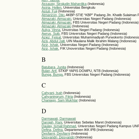
Asri, Yasnur
Assauqy, Sirojjudin Mahardika
(Indonesia)
Astria, Hellen
, Universitas Bengkulu
Astuti, Fuji
(Indonesia)
Atmarizon, Diki
, AKBP-STIE “KBP” Padang Jln. Khatib Sulaiman 
Atmazaki, Atmazaki
, Universitas Negeri Padang (Indonesia)
Atmazaki, Atmazaki
, FBS Universitas Negeri Padang (Indonesia)
Atmazaki, Atmazaki
(Indonesia)
Aulya, Vinna
, Unversitas Negeri Padang (Indonesia)
Awrus, Suib
, FBS Universitas Negeri Padang (Indonesia)
Aziez, Feisal
, Universitas Muhammadiyah Purwokerto (Indonesi
Azis, Abdul Jalil
, UIN Maulana Malik Ibrahim Malang (Indonesia)
Aziz, Ishak
, Universitas Negeri Padang (Indonesia)
Aziz, Ishak
, FIK Unoversitas Negeri Padang (Indonesia)
B
Batubara, Junita
(Indonesia)
Bulan, Arif
, STKIP YAPIS DOMPU, NTB (Indonesia)
Bunga, Bunga
, FBS Universitas Negeri Padang (Indonesia)
C
Cahyani, Isah
(Indonesia)
Cahyaningrum, Fitria
(Indonesia)
Chaniago, Sam Mukhtar
(Indonesia)
D
Darmawati, Darmawati
Darojah, Rani
, Universitas Sebelas Maret (Indonesia)
Daulay, Ismail Rahmad
, Universitas Negeri Padang Kampus UNP
Defina, Defina
, Departemen IKK IPB (Indonesia)
Desfiarni, Desfiarni
(Indonesia)
Desyandri, Desyandri
(Indonesia)