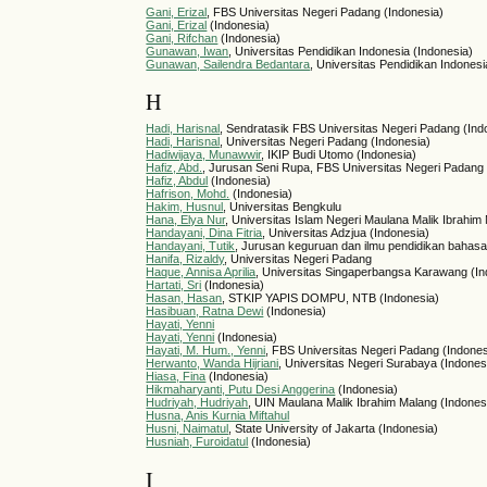
Gani, Erizal
, FBS Universitas Negeri Padang (Indonesia)
Gani, Erizal
(Indonesia)
Gani, Rifchan
(Indonesia)
Gunawan, Iwan
, Universitas Pendidikan Indonesia (Indonesia)
Gunawan, Sailendra Bedantara
, Universitas Pendidikan Indonesi
H
Hadi, Harisnal
, Sendratasik FBS Universitas Negeri Padang (Ind
Hadi, Harisnal
, Universitas Negeri Padang (Indonesia)
Hadiwijaya, Munawwir
, IKIP Budi Utomo (Indonesia)
Hafiz, Abd.
, Jurusan Seni Rupa, FBS Universitas Negeri Padang
Hafiz, Abdul
(Indonesia)
Hafrison, Mohd.
(Indonesia)
Hakim, Husnul
, Universitas Bengkulu
Hana, Elya Nur
, Universitas Islam Negeri Maulana Malik Ibrahim
Handayani, Dina Fitria
, Universitas Adzjua (Indonesia)
Handayani, Tutik
, Jurusan keguruan dan ilmu pendidikan bahasa
Hanifa, Rizaldy
, Universitas Negeri Padang
Haque, Annisa Aprilia
, Universitas Singaperbangsa Karawang (In
Hartati, Sri
(Indonesia)
Hasan, Hasan
, STKIP YAPIS DOMPU, NTB (Indonesia)
Hasibuan, Ratna Dewi
(Indonesia)
Hayati, Yenni
Hayati, Yenni
(Indonesia)
Hayati, M. Hum., Yenni
, FBS Universitas Negeri Padang (Indones
Herwanto, Wanda Hijriani
, Universitas Negeri Surabaya (Indones
Hiasa, Fina
(Indonesia)
Hikmaharyanti, Putu Desi Anggerina
(Indonesia)
Hudriyah, Hudriyah
, UIN Maulana Malik Ibrahim Malang (Indones
Husna, Anis Kurnia Miftahul
Husni, Naimatul
, State University of Jakarta (Indonesia)
Husniah, Furoidatul
(Indonesia)
I