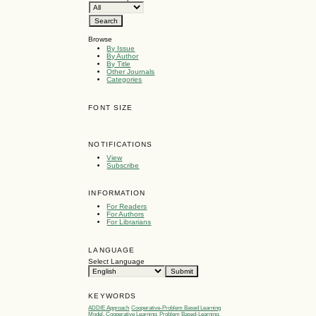
Browse
By Issue
By Author
By Title
Other Journals
Categories
FONT SIZE
NOTIFICATIONS
View
Subscribe
INFORMATION
For Readers
For Authors
For Librarians
LANGUAGE
Select Language
KEYWORDS
ADDIE Approach
Cooperative-Problem Based Learning
Model, Cooperative Learning, Problem Based-Learning,