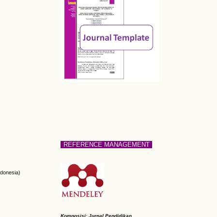
REFERENCE MANAGEMENT
ndonesia)
Komposisi: Jurnal Pendidikan