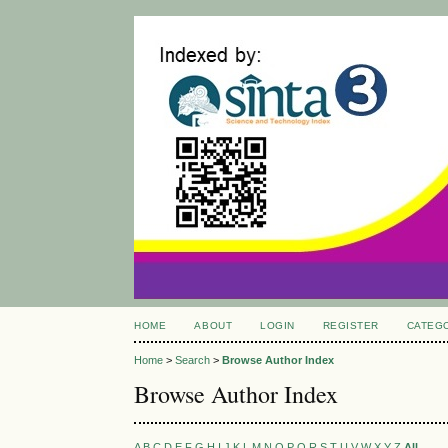
HOME
ABOUT
LOGIN
REGISTER
CATEG
Home
>
Search
>
Browse Author Index
Browse Author Index
A
B
C
D
E
F
G
H
I
J
K
L
M
N
O
P
Q
R
S
T
U
V
W
X
Y
Z
All