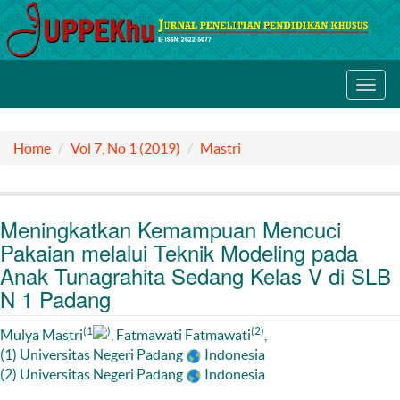
Toggl
navig
Home
Vol 7, No 1 (2019)
Mastri
Meningkatkan Kemampuan Mencuci
Pakaian melalui Teknik Modeling pada
Anak Tunagrahita Sedang Kelas V di SLB
N 1 Padang
(1
)
(2)
Mulya Mastri
, Fatmawati Fatmawati
,
(1) Universitas Negeri Padang
Indonesia
(2) Universitas Negeri Padang
Indonesia