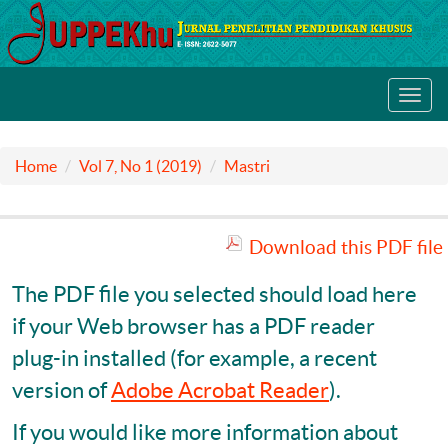
Toggl
navig
Home
Vol 7, No 1 (2019)
Mastri
Download this PDF file
The PDF file you selected should load here
if your Web browser has a PDF reader
plug-in installed (for example, a recent
version of
Adobe Acrobat Reader
).
If you would like more information about