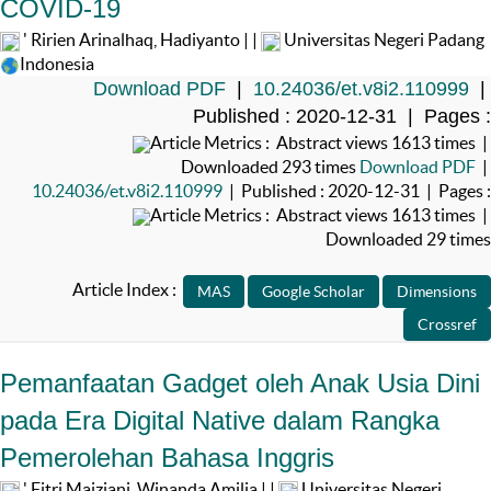
COVID-19
' Ririen Arinalhaq, Hadiyanto | |
Universitas Negeri Padang
Indonesia
Download PDF
|
10.24036/et.v8i2.110999
|
Published : 2020-12-31 | Pages :
Article Metrics : Abstract views 1613 times |
Downloaded 293 times
Download PDF
|
10.24036/et.v8i2.110999
| Published : 2020-12-31 | Pages :
Article Metrics : Abstract views 1613 times |
Downloaded 29 times
Article Index :
Pemanfaatan Gadget oleh Anak Usia Dini
pada Era Digital Native dalam Rangka
Pemerolehan Bahasa Inggris
' Fitri Maiziani, Winanda Amilia | |
Universitas Negeri