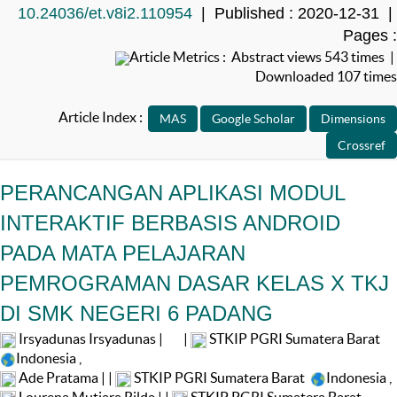
10.24036/et.v8i2.110954
| Published : 2020-12-31 |
Pages :
Article Metrics : Abstract views 543 times |
Downloaded 107 times
Article Index :
PERANCANGAN APLIKASI MODUL
INTERAKTIF BERBASIS ANDROID
PADA MATA PELAJARAN
PEMROGRAMAN DASAR KELAS X TKJ
DI SMK NEGERI 6 PADANG
Irsyadunas Irsyadunas |
|
STKIP PGRI Sumatera Barat
Indonesia
,
Ade Pratama | |
STKIP PGRI Sumatera Barat
Indonesia
,