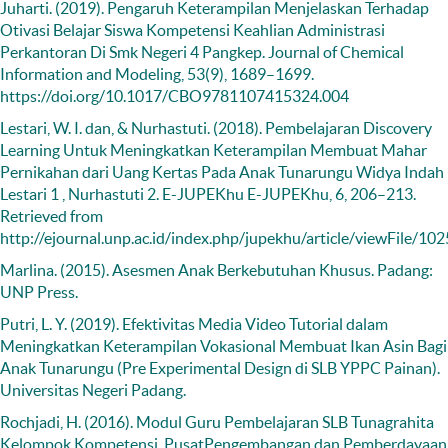
Juharti. (2019). Pengaruh Keterampilan Menjelaskan Terhadap
Otivasi Belajar Siswa Kompetensi Keahlian Administrasi
Perkantoran Di Smk Negeri 4 Pangkep. Journal of Chemical
Information and Modeling, 53(9), 1689–1699.
https://doi.org/10.1017/CBO9781107415324.004
Lestari, W. I. dan, & Nurhastuti. (2018). Pembelajaran Discovery
Learning Untuk Meningkatkan Keterampilan Membuat Mahar
Pernikahan dari Uang Kertas Pada Anak Tunarungu Widya Indah
Lestari 1 , Nurhastuti 2. E-JUPEKhu E-JUPEKhu, 6, 206–213.
Retrieved from
http://ejournal.unp.ac.id/index.php/jupekhu/article/viewFile/1
Marlina. (2015). Asesmen Anak Berkebutuhan Khusus. Padang:
UNP Press.
Putri, L. Y. (2019). Efektivitas Media Video Tutorial dalam
Meningkatkan Keterampilan Vokasional Membuat Ikan Asin Bagi
Anak Tunarungu (Pre Experimental Design di SLB YPPC Painan).
Universitas Negeri Padang.
Rochjadi, H. (2016). Modul Guru Pembelajaran SLB Tunagrahita
Kelompok Kompetensi. PusatPengembangan dan Pemberdayaan