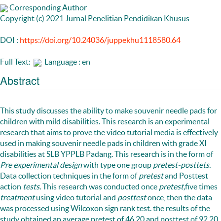
Corresponding Author
Copyright (c) 2021 Jurnal Penelitian Pendidikan Khusus
DOI :
https://doi.org/10.24036/juppekhu1118580.64
Full Text:
Language : en
Abstract
This study discusses the ability to make souvenir needle pads for
children with mild disabilities. This research is an experimental
research that aims to prove the video tutorial media is effectively
used in making souvenir needle pads in children with grade XI
disabilities at SLB YPPLB Padang. This research is in the form of
Pre experimental design
with type one group
pretest-posttets.
Data collection techniques in the form of
pretest
and Posttest
action
tests.
This research was conducted once
pretest,
five times
treatment
using video tutorial and
posttest
once, then the data
was processed using Wilcoxon sign rank test. the results of the
study obtained an average pretest of 46.20 and posttest of 92.20,