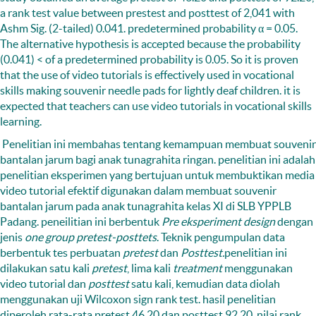
a rank test value between prestest and posttest of 2,041 with
Ashm Sig. (2-tailed) 0.041. predetermined probability α = 0.05.
The alternative hypothesis is accepted because the probability
(0.041) < of a predetermined probability is 0.05. So it is proven
that the use of video tutorials is effectively used in vocational
skills making souvenir needle pads for lightly deaf children. it is
expected that teachers can use video tutorials in vocational skills
learning.
Penelitian ini membahas tentang kemampuan membuat souvenir
bantalan jarum bagi anak tunagrahita ringan. penelitian ini adalah
penelitian eksperimen yang bertujuan untuk membuktikan media
video tutorial efektif digunakan dalam membuat souvenir
bantalan jarum pada anak tunagrahita kelas XI di SLB YPPLB
Padang. peneilitian ini berbentuk
Pre eksperiment design
dengan
jenis
one group pretest-posttets
. Teknik pengumpulan data
berbentuk tes perbuatan
pretest
dan
Posttest.
penelitian ini
dilakukan satu kali
pretest
, lima kali
treatment
menggunakan
video tutorial dan
posttest
satu kali, kemudian data diolah
menggunakan uji Wilcoxon sign rank test. hasil penelitian
diperoleh rata-rata pretest 46,20 dan posttest 92,20, nilai rank