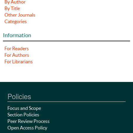
By Author
By Title
Other Journals
Categories
Information
For Readers
For Authors
For Librarians
Policies
Focus and Scope
Section Policies
Peer Review Process
Open Access Policy