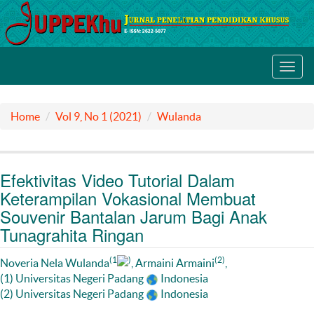
Toggl
navig
Home
Vol 9, No 1 (2021)
Wulanda
Efektivitas Video Tutorial Dalam
Keterampilan Vokasional Membuat
Souvenir Bantalan Jarum Bagi Anak
Tunagrahita Ringan
(1
)
(2)
Noveria Nela Wulanda
, Armaini Armaini
,
(1) Universitas Negeri Padang
Indonesia
(2) Universitas Negeri Padang
Indonesia