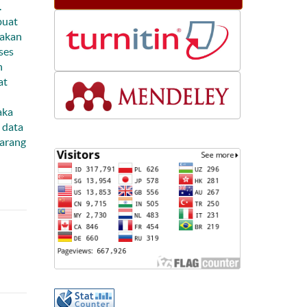
.
buat
nakan
oses
h
at
aka
n data
barang