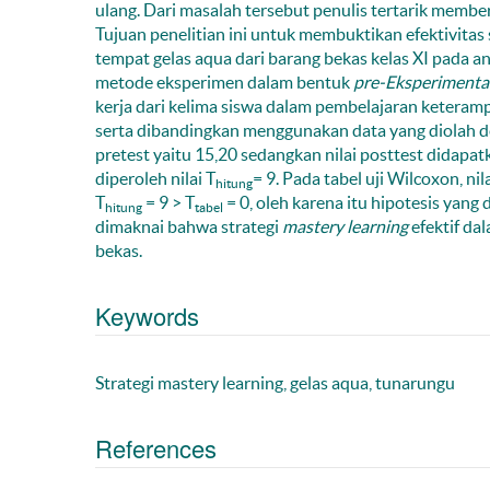
ulang. Dari masalah tersebut penulis tertarik memb
Tujuan penelitian ini untuk membuktikan efektivitas 
tempat gelas aqua dari barang bekas kelas XI pada 
metode eksperimen dalam bentuk
pre-Eksperimenta
kerja dari kelima siswa dalam pembelajaran keteramp
serta dibandingkan menggunakan data yang diolah den
pretest yaitu 15,20 sedangkan nilai posttest didapa
diperoleh nilai T
= 9. Pada tabel uji Wilcoxon, nil
hitung
T
= 9 > T
= 0, oleh karena itu hipotesis yang 
hitung
tabel
dimaknai bahwa strategi
mastery learning
efektif da
bekas.
Keywords
Strategi mastery learning, gelas aqua, tunarungu
References