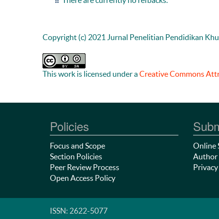
There are currently no refbacks.
Copyright (c) 2021 Jurnal Penelitian Pendidikan Kh
This work is licensed under a
Creative Commons Attri
Policies
Subm
Focus and Scope
Online 
Section Policies
Author 
Peer Review Process
Privacy
Open Access Policy
ISSN: 2622-5077