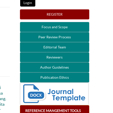
REGISTER
Focus and Scope
Peer Review Process
Editorial Team
Reviewers
Author Guidelines
Publication Ethics
i
sa
ang.
ita
r
REFERENCE
MANGEMENT
TOOLS