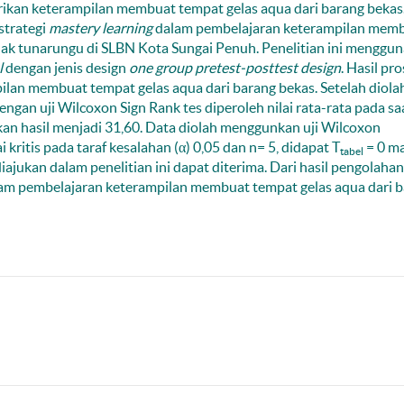
erikan keterampilan membuat tempat gelas aqua dari barang bekas
strategi
mastery learning
dalam pembelajaran keterampilan mem
anak tunarungu di SLBN Kota Sungai Penuh. Penelitian ini menggu
l
dengan jenis design
one group pretest-posttest design
. Hasil pr
ilan membuat tempat gelas aqua dari barang bekas. Setelah diola
gan uji Wilcoxon Sign Rank tes diperoleh nilai rata-rata pada sa
tkan hasil menjadi 31,60. Data diolah menggunkan uji Wilcoxon
ai kritis pada taraf kesalahan (α) 0,05 dan n= 5, didapat T
= 0 m
tabel
diajukan dalam penelitian ini dapat diterima. Dari hasil pengolaha
lam pembelajaran keterampilan membuat tempat gelas aqua dari 