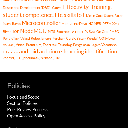
Bibliometrics
Bibliometrix
E-modul Interaktif, Dasar Listrik dan Elektronika,
Effectivity, Training,
Design and Development (D&D), Canva.
student competence, life skills
IoT
Mesin Cuci, Sistem Pakar,
Microcontroller
Naïve Bayes
Monitoring Daya, HOMER, PZEM004t,
NodeMCU
Blynk, IOT.
PLTS, Ecogreen, Airport, Pv Syst, On Grid
PMSG
Pendidikan Vokasi
Robot lengan, Perekam Gerak, Sistem Kendali
VOSviewer
Validasi, Video, Praktikum, Fabrikasi, Teknologi Pengelasan Logam
Vocational
android
arduino
e-learning
identification
Education
kontrol, PLC , pneumatik, nirkabel, HMI.
Policies
Focus and Scope
Section Policies
Peer Review Process
Open Access Policy