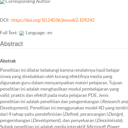
Corresponding Author
DOI :
https://doi.org/10.24036/jtev.v6i2.109242
Full Text:
Language : en
Abstract
Abstr
ak
Penelitian ini dilatar belakangi karena rendahnya hasil belajar
siswa yang disebabkan oleh kurang efektifnya media yang
digunakan guru dalam menyampaikan materi pelajaran. Tujuan
penelitian ini adalah menghasilkan modul pembelajaran yang
valid, praktis dan efektif pada mata pelajaran PDE. Jenis
penelitian ini adalah penelitian dan pengembangan (
Research and
Development). Penelitian ini menggunakan model 4D yang terdiri
dari 4 tahap yaitu pendefinisian (
Define
), perancangan (
Design
),
pengembangan (
Development
), dan penyebaran (
Dessiminate
).
Subjek penelitian ini adalah media interaktif
Microsoft Power