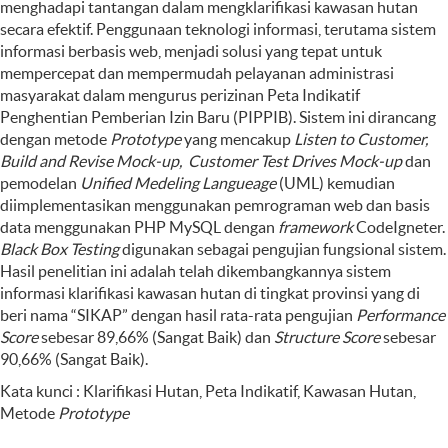
menghadapi tantangan dalam mengklarifikasi kawasan hutan
secara efektif. Penggunaan teknologi informasi, terutama sistem
informasi berbasis web, menjadi solusi yang tepat untuk
mempercepat dan mempermudah pelayanan administrasi
masyarakat dalam mengurus perizinan Peta Indikatif
Penghentian Pemberian Izin Baru (PIPPIB). Sistem ini dirancang
dengan metode
Prototype
yang mencakup
Listen to Customer
,
Build and Revise Mock-
up,
Customer Test Drives Mock-
up
dan
pemodelan
Unified Medeling Langueage
(UML) kemudian
diimplementasikan menggunakan pemrograman web dan basis
data menggunakan PHP MySQL dengan
framework
CodeIgneter.
Black Box Testing
digunakan sebagai pengujian fungsional sistem.
Hasil penelitian ini adalah telah dikembangkannya sistem
informasi klarifikasi kawasan hutan di tingkat provinsi yang di
beri nama “SIKAP” dengan hasil rata-rata pengujian
Performance
Score
sebesar 89,66% (Sangat Baik) dan
Structure Score
sebesar
90,66% (Sangat Baik).
Kata kunci : Klarifikasi Hutan, Peta Indikatif, Kawasan Hutan,
Metode
Prototype