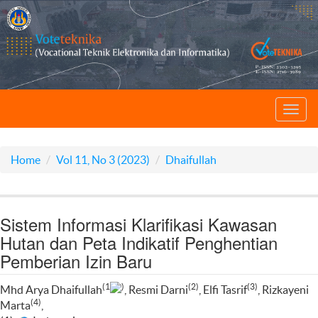
Toggl
navig
Home
Vol 11, No 3 (2023)
Dhaifullah
Sistem Informasi Klarifikasi Kawasan
Hutan dan Peta Indikatif Penghentian
Pemberian Izin Baru
(1
)
(2)
(3)
Mhd Arya Dhaifullah
, Resmi Darni
, Elfi Tasrif
, Rizkayeni
(4)
Marta
,