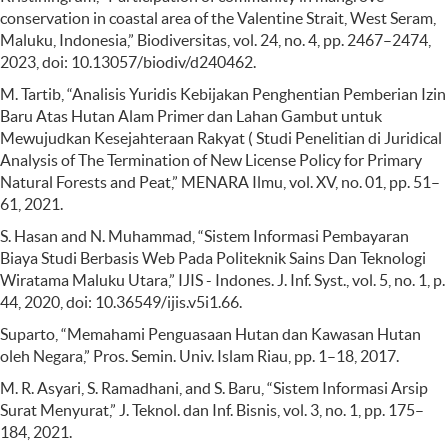
conservation in coastal area of the Valentine Strait, West Seram,
Maluku, Indonesia,” Biodiversitas, vol. 24, no. 4, pp. 2467–2474,
2023, doi: 10.13057/biodiv/d240462.
M. Tartib, “Analisis Yuridis Kebijakan Penghentian Pemberian Izin
Baru Atas Hutan Alam Primer dan Lahan Gambut untuk
Mewujudkan Kesejahteraan Rakyat ( Studi Penelitian di Juridical
Analysis of The Termination of New License Policy for Primary
Natural Forests and Peat,” MENARA Ilmu, vol. XV, no. 01, pp. 51–
61, 2021.
S. Hasan and N. Muhammad, “Sistem Informasi Pembayaran
Biaya Studi Berbasis Web Pada Politeknik Sains Dan Teknologi
Wiratama Maluku Utara,” IJIS - Indones. J. Inf. Syst., vol. 5, no. 1, p.
44, 2020, doi: 10.36549/ijis.v5i1.66.
Suparto, “Memahami Penguasaan Hutan dan Kawasan Hutan
oleh Negara,” Pros. Semin. Univ. Islam Riau, pp. 1–18, 2017.
M. R. Asyari, S. Ramadhani, and S. Baru, “Sistem Informasi Arsip
Surat Menyurat,” J. Teknol. dan Inf. Bisnis, vol. 3, no. 1, pp. 175–
184, 2021.