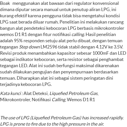
Boak menggunakan alat bawaan dari regulator konvensional
dimana diputar secara manual untuk penutup aliran LPG, ini
kurang efektif karena pengguna tidak bisa mengetahui kondisi
LPG saat berada diluar rumah. Penelitian ini melakukan rancang
bangun alat pendeteksi kebocoran LPG berbasis mikrokontroler
wemos D1 R1 dengan fitur notifikasi
calling
. Hasil penelitian
adalah 95% responden setuju alat perlu dibuat, dengan temuan
tegangan
Step down
LM2596 tidak stabil dengan 4.12V ke 3.5V.
Revisi produk menambahkan kapasitor sebesar 1000mF dan LED
sebagai indikator kebocoran, serta resistor sebagai penghambat
tegangan LED. Alat ini sudah berfungsi maksimal dikarenakan
sudah dilakukan pengujian dan penyempurnaan berdasarkan
temuan. Diharapkan alat ini sebagai sistem peringatan dini
terjadinya kebocoran LPG.
Kata kunci
:
Alat Deteksi,
Liquefied Petroleum Gas
,
Mikrokontroler, Notifikasi
Calling
, Wemos D1 R1
The use of LPG (Liquefied Petroleum Gas) has increased rapidly.
LPG is prone to fire due to the high pressure in the air.