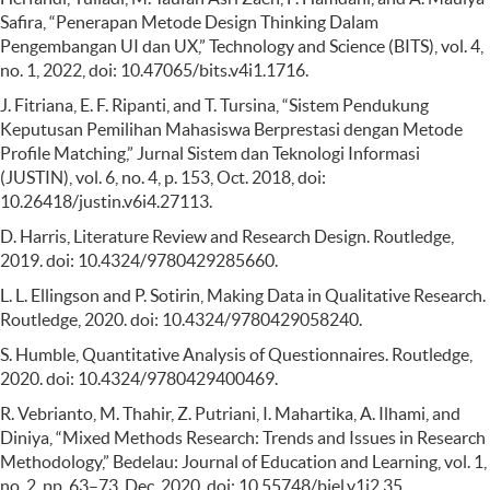
Safira, “Penerapan Metode Design Thinking Dalam
Pengembangan UI dan UX,” Technology and Science (BITS), vol. 4,
no. 1, 2022, doi: 10.47065/bits.v4i1.1716.
J. Fitriana, E. F. Ripanti, and T. Tursina, “Sistem Pendukung
Keputusan Pemilihan Mahasiswa Berprestasi dengan Metode
Profile Matching,” Jurnal Sistem dan Teknologi Informasi
(JUSTIN), vol. 6, no. 4, p. 153, Oct. 2018, doi:
10.26418/justin.v6i4.27113.
D. Harris, Literature Review and Research Design. Routledge,
2019. doi: 10.4324/9780429285660.
L. L. Ellingson and P. Sotirin, Making Data in Qualitative Research.
Routledge, 2020. doi: 10.4324/9780429058240.
S. Humble, Quantitative Analysis of Questionnaires. Routledge,
2020. doi: 10.4324/9780429400469.
R. Vebrianto, M. Thahir, Z. Putriani, I. Mahartika, A. Ilhami, and
Diniya, “Mixed Methods Research: Trends and Issues in Research
Methodology,” Bedelau: Journal of Education and Learning, vol. 1,
no. 2, pp. 63–73, Dec. 2020, doi: 10.55748/bjel.v1i2.35.