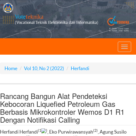
Toggl
navig
Home
Vol 10, No 2 (2022)
Herfandi
Rancang Bangun Alat Pendeteksi
Kebocoran Liquefied Petroleum Gas
Berbasis Mikrokontroler Wemos D1 R1
Dengan Notifikasi Calling
(1
)
(2)
Herfandi Herfandi
, Eko Purwirawansyah
, Agung Susilo