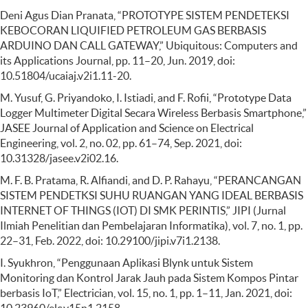
Deni Agus Dian Pranata, “PROTOTYPE SISTEM PENDETEKSI
KEBOCORAN LIQUIFIED PETROLEUM GAS BERBASIS
ARDUINO DAN CALL GATEWAY,” Ubiquitous: Computers and
its Applications Journal, pp. 11–20, Jun. 2019, doi:
10.51804/ucaiaj.v2i1.11-20.
M. Yusuf, G. Priyandoko, I. Istiadi, and F. Rofii, “Prototype Data
Logger Multimeter Digital Secara Wireless Berbasis Smartphone,”
JASEE Journal of Application and Science on Electrical
Engineering, vol. 2, no. 02, pp. 61–74, Sep. 2021, doi:
10.31328/jasee.v2i02.16.
M. F. B. Pratama, R. Alfiandi, and D. P. Rahayu, “PERANCANGAN
SISTEM PENDETKSI SUHU RUANGAN YANG IDEAL BERBASIS
INTERNET OF THINGS (IOT) DI SMK PERINTIS,” JIPI (Jurnal
Ilmiah Penelitian dan Pembelajaran Informatika), vol. 7, no. 1, pp.
22–31, Feb. 2022, doi: 10.29100/jipi.v7i1.2138.
I. Syukhron, “Penggunaan Aplikasi Blynk untuk Sistem
Monitoring dan Kontrol Jarak Jauh pada Sistem Kompos Pintar
berbasis IoT,” Electrician, vol. 15, no. 1, pp. 1–11, Jan. 2021, doi: