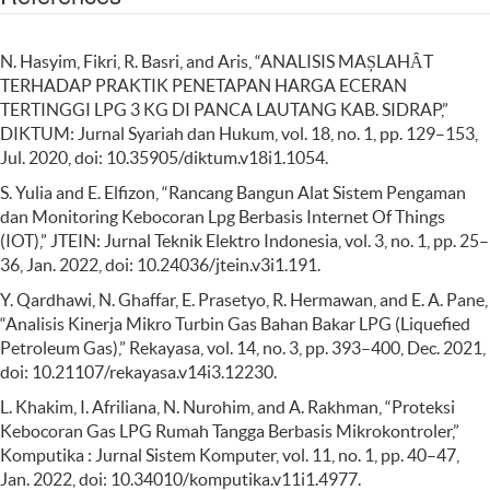
N. Hasyim, Fikri, R. Basri, and Aris, “ANALISIS MAȘLAHȂT
TERHADAP PRAKTIK PENETAPAN HARGA ECERAN
TERTINGGI LPG 3 KG DI PANCA LAUTANG KAB. SIDRAP,”
DIKTUM: Jurnal Syariah dan Hukum, vol. 18, no. 1, pp. 129–153,
Jul. 2020, doi: 10.35905/diktum.v18i1.1054.
S. Yulia and E. Elfizon, “Rancang Bangun Alat Sistem Pengaman
dan Monitoring Kebocoran Lpg Berbasis Internet Of Things
(IOT),” JTEIN: Jurnal Teknik Elektro Indonesia, vol. 3, no. 1, pp. 25–
36, Jan. 2022, doi: 10.24036/jtein.v3i1.191.
Y. Qardhawi, N. Ghaffar, E. Prasetyo, R. Hermawan, and E. A. Pane,
“Analisis Kinerja Mikro Turbin Gas Bahan Bakar LPG (Liquefied
Petroleum Gas),” Rekayasa, vol. 14, no. 3, pp. 393–400, Dec. 2021,
doi: 10.21107/rekayasa.v14i3.12230.
L. Khakim, I. Afriliana, N. Nurohim, and A. Rakhman, “Proteksi
Kebocoran Gas LPG Rumah Tangga Berbasis Mikrokontroler,”
Komputika : Jurnal Sistem Komputer, vol. 11, no. 1, pp. 40–47,
Jan. 2022, doi: 10.34010/komputika.v11i1.4977.