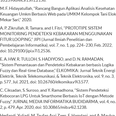
10.23960/elc.v15n1.2158.
M. F. Hidayatullah, “Rancang Bangun Aplikasi Analisis Kesehatan
Keuangan Umkm Berbasis Web pada UMKM Kelompok Tani Elok
Mekar Sari,” 2020.
A. P. Zikrullah, R. Tamara, and I. Fitri, “PROTOTIPE SISTEM
MONITORING PENDETEKSI KEBAKARAN MENGGUNAKAN
FITUR LOOPING,” JIPI (Jurnal Ilmiah Penelitian dan
Pembelajaran Informatika), vol. 7, no. 1, pp. 224–230, Feb. 2022,
doi: 10.29100/jipi.v7i1.2536.
E. A. HW, R. TULLOH, S. HADIYOSO, and D. N. RAMADAN,
“Sistem Pemantauan dan Pendeteksi Kebakaran berbasis Logika
Fuzzy dan Real-time Database,” ELKOMIKA: Jurnal Teknik Energi
Elektrik, Teknik Telekomunikasi, & Teknik Elektronika, vol. 9, no. 3,
p. 577, Jul. 2021, doi: 10.26760/elkomika.v9i3.577.
C. Ciksadan, S. Suroso, and Y. Ramadhona, “Sistem Pendeteksi
Kebocoran LPG Untuk Smarthome Berbasis IoT dengan Metode
Fuzzy,” JURNAL MEDIA INFORMATIKA BUDIDARMA, vol. 4, no.
2, p. 479, Apr. 2020, doi: 10.30865/mib.v4i2.1238.
Herfandi, Yuliadi, M. Taufan Asri Zaen, F. Hamdani, and A. Maulya