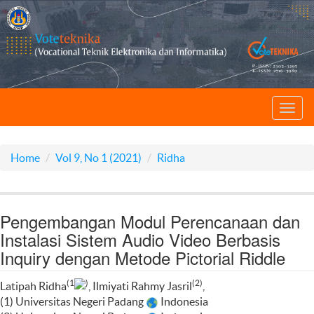
Toggl
navig
Home
Vol 9, No 1 (2021)
Ridha
Pengembangan Modul Perencanaan dan
Instalasi Sistem Audio Video Berbasis
Inquiry dengan Metode Pictorial Riddle
(1
)
(2)
Latipah Ridha
, Ilmiyati Rahmy Jasril
,
(1) Universitas Negeri Padang
Indonesia