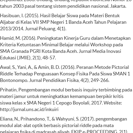
tahun 2003 pasal tentang sistem pendidikan nasional. Jakarta.
Hasibuan, I. (2015). Hasil Belajar Siswa pada Materi Bentuk
Aljabar di Kelas VII SMP Negeri 1 Banda Aceh Tahun Pelajaran
2013/2014. Jurnal Peluang, 4(1).
Hamid, M. (2016). Peningkatan Kinerja Guru dalam Menetapkan
Kriteria Ketuntasan Minimal Belajar melalui Workshop pada
SMA Granada PGRI Kota Banda Aceh. Jurnal Media Inovasi
Edukasi (JMIE), 2(1), 48-57.
Awal, S., Yani, A., & Amin, B. D. (2016). Peranan Metode Pictorial
Riddle Terhadap Penguasaan Konsep Fisika Pada Siswa SMAN 1
Bontonompo. Jurnal Pendidikan Fisika, 4(2), 249-266.
Prihatin, Pengembangan modul berbasis inquiry terbimbing pada
materi jamur untuk meningkatkan kemampuan berpikir kritis
siswa kelas x SMA Negeri 1 Cepogo Boyolali, 2017. Website:
http://jurnal.uns.ac.id/inkuiri
Eliana, N., Prihandono, T., & Wahyuni, S. (2017). pengembangan
modul alat-alat optik berbasis pictorial riddle pada mata
pelajaran fisika di madrasah aliyah. FKIP e-PROCEEDING, 2(1),