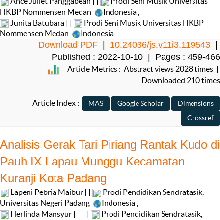
Ance Juliet Panggabean | |
Prodi Seni Musik Universitas
HKBP Nommensen Medan
Indonesia
,
Junita Batubara | |
Prodi Seni Musik Universitas HKBP
Nommensen Medan
Indonesia
Download PDF
|
10.24036/js.v11i3.119543
|
Published : 2022-10-10 | Pages : 459-466
Article Metrics : Abstract views 2028 times |
Downloaded 210 times
Article Index :
Analisis Gerak Tari Piriang Rantak Kudo di
Pauh IX Lapau Munggu Kecamatan
Kuranji Kota Padang
Lapeni Pebria Maibur | |
Prodi Pendidikan Sendratasik,
Universitas Negeri Padang
Indonesia
,
Herlinda Mansyur |
|
Prodi Pendidikan Sendratasik,