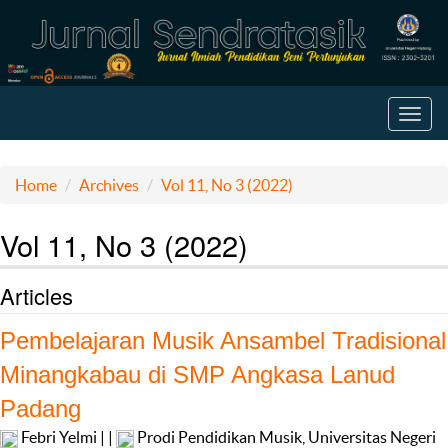
Toggl
navig
Home
Archives
Vol 11, No 3 (2022)
Vol 11, No 3 (2022)
Articles
Pembelajaran Musik Ansambel Tradisional
Minangkabau di SMP Angkasa Lanud
Padang
Febri Yelmi | |
Prodi Pendidikan Musik, Universitas Negeri