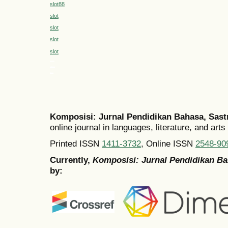
slot88
slot
slot
slot
slot
MEGA303
medantoto
siaptoto
Komposisi: Jurnal Pendidikan Bahasa, Sast
online journal in languages, literature, and arts
Printed ISSN
1411-3732
, Online ISSN
2548-90
Currently,
Komposisi: Jurnal Pendidikan Ba
by: