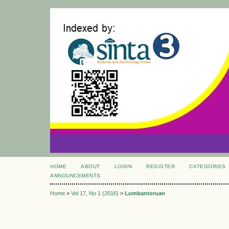
HOME
ABOUT
LOGIN
REGISTER
CATEGORIES
ANNOUNCEMENTS
Home
>
Vol 17, No 1 (2016)
>
Lumbantoruan