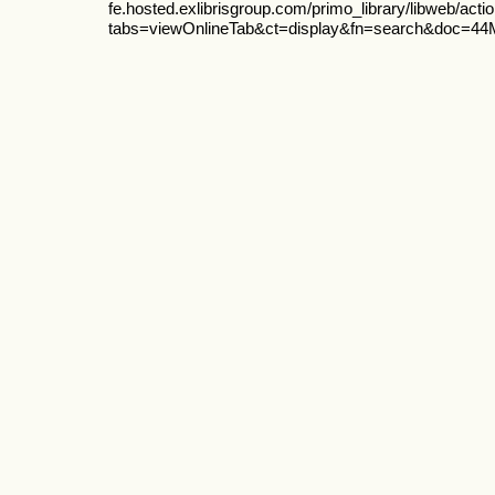
fe.hosted.exlibrisgroup.com/primo_library/libweb/actio
tabs=viewOnlineTab&ct=display&fn=search&doc=