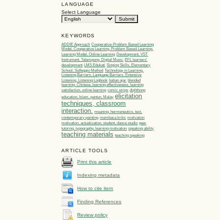
LANGUAGE
Select Language
KEYWORDS
ADDIE Approach
Cooperative-Problem Based Learning
Model, Cooperative Learning, Problem Based-Learning,
Learning Model, Online Learning
Development, VST
Instrument, Talempong, Digital Music
EFL learners'
development
LMS Edukati
Singing Skills, Elementary
School, Solfeggio Method
Technology in Learning,
Listening Barriers, Language Barriers, Extensive
Listening, Listening Logbook
bahan ajar
blended
learning, Chinese, learning effectiveness, learning
satisfaction, online learning
comic strips
diphthong
elicitation
education, Islam, pantun, Malay
techniques, classroom
interaction.
meaning, hermeneutics, text,
contemporary painting
membaca kritis
motivation
motivation, actualization, student, dance studio
peer
tutoring, typography, learning motivation
speaking ability
teaching materials
teaching speaking
ARTICLE TOOLS
Print this article
Indexing metadata
How to cite item
Finding References
Review policy