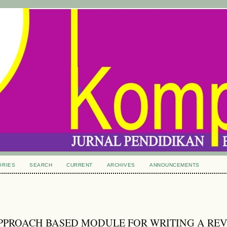
ORIES
SEARCH
CURRENT
ARCHIVES
ANNOUNCEMENTS
PPROACH BASED MODULE FOR WRITING A RE