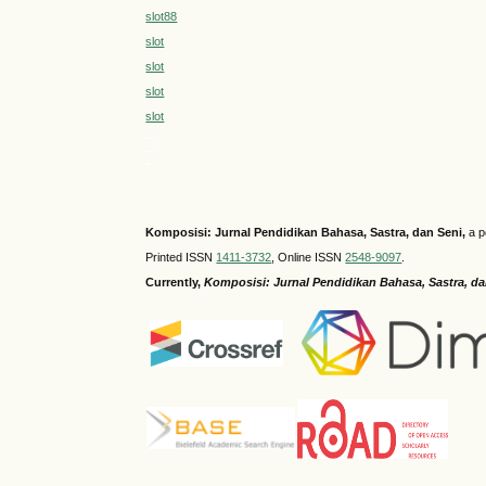
slot88
slot
slot
slot
slot
MEGA303
medantoto
siaptoto
Komposisi: Jurnal Pendidikan Bahasa, Sastra, dan Seni
,
a p
Printed ISSN
1411-3732
, Online ISSN
2548-9097
.
Currently,
Komposisi: Jurnal Pendidikan Bahasa, Sastra, d