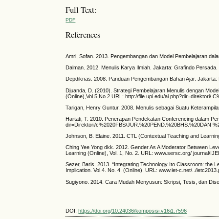
Full Text:
PDF
References
Amri, Sofan. 2013. Pengembangan dan Model Pembelajaran dalam
Dalman. 2012. Menulis Karya Ilmiah. Jakarta: Grafindo Persada.
Depdiknas. 2008. Panduan Pengembangan Bahan Ajar. Jakarta: 
Djuanda, D. (2010). Strategi Pembelajaran Menulis dengan Mode
(Online),Vol.5,No.2 URL: http://file.upi.edu/ai.php?dir=
Tarigan, Henry Guntur. 2008. Menulis sebagai Suatu Keterampi
Hartati, T. 2010. Penerapan Pendekatan Conferencing dalam Pembe
dir=Direktori/c%2020FBS/JUR.%20PEND.%20BHS.%20DAN %2
Johnson, B. Elaine. 2011. CTL (Contextual Teaching and Learni
Ching Yee Yong dkk. 2012. Gender As A Moderator Between Leve
Learning (Online), Vol. 1, No. 2. URL: www.sersc.org/ journal/IJ
Sezer, Baris. 2013. “Integrating Technology Ito Classroom: the L
Implication. Vol.4. No. 4. (Online). URL: www.iet-c.net/../ietc201
Sugiyono. 2014. Cara Mudah Menyusun: Skripsi, Tesis, dan Diser
DOI:
https://doi.org/10.24036/komposisi.v16i1.7596