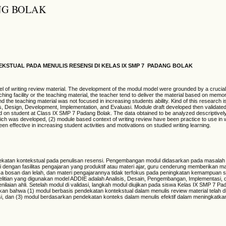
NG BOLAK
TUAL PADA MENULIS RESENSI DI KELAS IX SMP 7
PADANG BOLAK
 of writing review material. The development of the modul model were grounded by a crucia
ching facility or the teaching material, the teacher tend to deliver the material based on memo
nd the teaching material was not focused in increasing students ability. Kind of this research 
 Design, Development, Implementation, and Evaluasi. Module draft developed then validated
ed on student at Class IX SMP 7 Padang Bolak. The data obtained to be analyzed descriptivel
hich was developed, (2) module based context of writing review have been practice to use in w
n effective in increasing student activities and motivations on studied writing learning.
ndekatan kontekstual pada penulisan resensi. Pengembangan modul didasarkan pada masalah 
dengan fasilitas pengajaran yang produktif atau materi ajar, guru cenderung memberikan m
asa bosan dan lelah, dan materi pengajarannya tidak terfokus pada peningkatan kemampuan s
nelitian yang digunakan model ADDIE adalah Analisis, Desain, Pengembangan, Implementasi, 
laian ahli. Setelah modul di validasi, langkah modul diujikan pada siswa Kelas IX SMP 7 Pa
emukan bahwa (1) modul berbasis pendekatan kontekstual dalam menulis review material telah
nsi, dan (3) modul berdasarkan pendekatan konteks dalam menulis efektif dalam meningkatkan