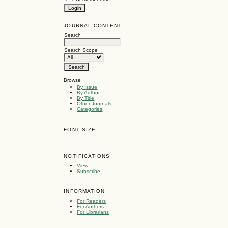
JOURNAL CONTENT
Search
Search Scope
Browse
By Issue
By Author
By Title
Other Journals
Categories
FONT SIZE
NOTIFICATIONS
View
Subscribe
INFORMATION
For Readers
For Authors
For Librarians