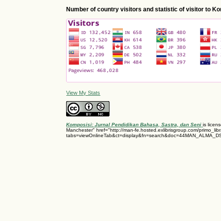
Number of country visitors and statistic of visitor to 
View My Stats
Komposisi: Jurnal Pendidikan Bahasa, Sastra, dan Seni
is lice
Manchester" href="http://man-fe.hosted.exlibrisgroup.com/primo_libr
tabs=viewOnlineTab&ct=display&fn=search&doc=44MAN_ALMA_D