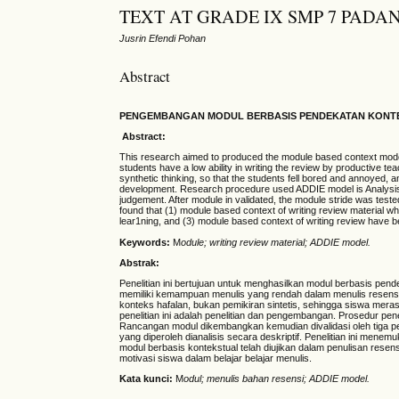
TEXT AT GRADE IX SMP 7 PADA
Jusrin Efendi Pohan
Abstract
PENGEMBANGAN MODUL BERBASIS PENDEKATAN KONTEKS
Abstract:
This research aimed to produced the module based context model
students have a low ability in writing the review by productive tea
synthetic thinking, so that the students fell bored and annoyed, a
development. Research procedure used ADDIE model is Analysis,
judgement. After module in validated, the module stride was test
found that (1) module based context of writing review material w
lear1ning, and (3) module based context of writing review have bee
Keywords
:
M
odule; writing review material; ADDIE model.
Abstrak:
Penelitian ini bertujuan untuk menghasilkan modul berbasis pe
memiliki kemampuan menulis yang rendah dalam menulis resensi 
konteks hafalan, bukan pemikiran sintetis, sehingga siswa mer
penelitian ini adalah penelitian dan pengembangan. Prosedur pe
Rancangan modul dikembangkan kemudian divalidasi oleh tiga peni
yang diperoleh dianalisis secara deskriptif. Penelitian ini men
modul berbasis kontekstual telah diujikan dalam penulisan rese
motivasi siswa dalam belajar belajar menulis.
Kata kunci:
M
odul;
menulis bahan resensi; ADDIE model.