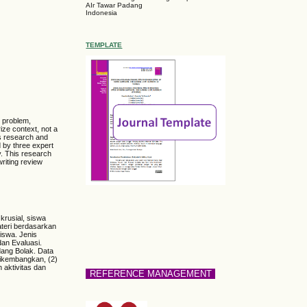
AIr Tawar Padang
Indonesia
TEMPLATE
l problem,
rize context, not a
is research and
 by three expert
y. This research
riting review
krusial, siswa
ateri berdasarkan
iswa. Jenis
dan Evaluasi.
dang Bolak. Data
 dikembangkan, (2)
 aktivitas dan
REFERENCE MANAGEMENT