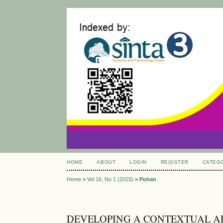
HOME
ABOUT
LOGIN
REGISTER
CATEG
Home
>
Vol 16, No 1 (2015)
>
Pohan
DEVELOPING A CONTEXTUAL A