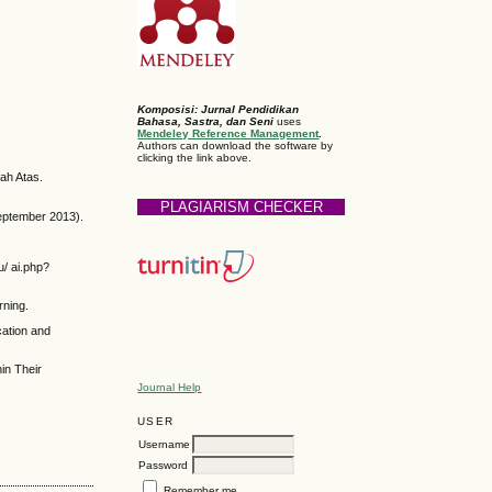
Komposisi: Jurnal Pendidikan
Bahasa, Sastra, dan Seni
uses
Mendeley Reference Management
.
Authors can download the software by
clicking the link above.
ah Atas.
PLAGIARISM CHECKER
ptember 2013).
u/ ai.php?
rning.
ation and
in Their
Journal Help
USER
Username
Password
Remember me