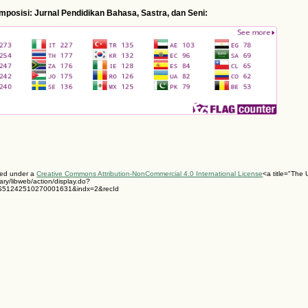
Komposisi: Jurnal Pendidikan Bahasa, Sastra, dan Seni:
nsed under a
Creative Commons Attribution-NonCommercial 4.0 International License
<a title="The U
ary/libweb/action/display.do?
S51242510270001631&indx=2&recId