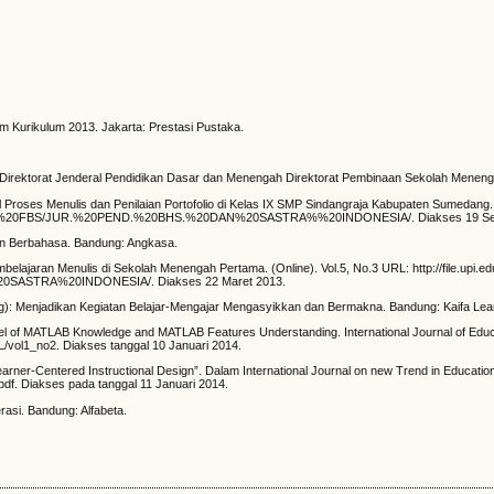
 Kurikulum 2013. Jakarta: Prestasi Pustaka.
Direktorat Jenderal Pendidikan Dasar dan Menengah Direktorat Pembinaan Sekolah Meneng
l Proses Menulis dan Penilaian Portofolio di Kelas IX SMP Sindangraja Kabupaten Sumedang.
direktori/ C%20FBS/JUR.%20PEND.%20BHS.%20DAN%20SASTRA%%20INDONESIA/. Diakses 19 Se
lan Berbahasa. Bandung: Angkasa.
lajaran Menulis di Sekolah Menengah Pertama. (Online). Vol.5, No.3 URL: http://file.upi.ed
0SASTRA%20INDONESIA/. Diakses 22 Maret 2013.
ng): Menjadikan Kegiatan Belajar-Mengajar Mengasyikkan dan Bermakna. Bandung: Kaifa Lea
l of MATLAB Knowledge and MATLAB Features Understanding. International Journal of Educ
EL/vol1_no2. Diakses tanggal 10 Januari 2014.
earner-Centered Instructional Design”. Dalam International Journal on new Trend in Education
3.pdf. Diakses pada tanggal 11 Januari 2014.
asi. Bandung: Alfabeta.