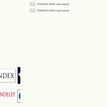
Email this article
(Login required)
Email the author
(Login required)