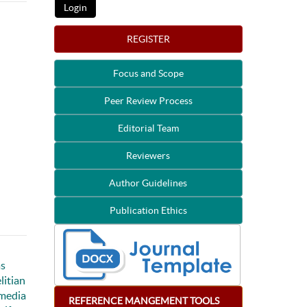
REGISTER
Focus and Scope
Peer Review Process
Editorial Team
Reviewers
Author Guidelines
Publication Ethics
as
litian
 media
REFERENCE
MANGEMENT
TOOLS