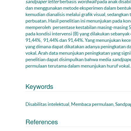
sandpaper letter
berbasis
wordwall
pada anak disabi
dan menggunakan metode eksperimen dalam bentu
kemudian dianalisis melalui grafik visual, sedangka
perbuatan. Hasil penelitian ini menunjukan pada kon
memperoleh persentase kestabilan masing-masing 
pada kondisi intervensi (B) yang dilakukan sebany
91,44%, 91,44% dan 91,44%. Yang menunjukan kece
yang dimana dapat dikatakan adanya peningkatan 
vokal. Arah data menunjukan peningkatan yang signi
penelitian dapat disimpulkan bahwa media
sandpaper
permulaan terutama dalam menunjukan huruf vokal.
Keywords
Disabilitas intelektual, Membaca permulaan, Sandpa
References