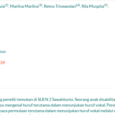
(2)
(3)
(4)
(5)
via
, Marlina Marlina
, Retno Triswandari
, Rila Muspita
,
usus
939
ng peneliti temukan di SLB N 2 Sawahlunto. Seorang anak disabilit
mpu mengenal huruf terutama dalam menunjukan huruf vokal. Pene
aca permulaan terutama dalam menunjukan huruf vokal melalui