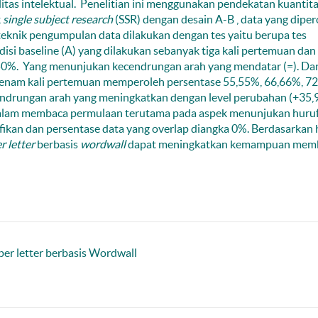
litas intelektual. Penelitian ini menggunakan pendekatan kuantita
k
single subject research
(SSR) dengan desain A-B , data yang diper
n teknik pengumpulan data dilakukan dengan tes yaitu berupa tes
disi baseline (A) yang dilakukan sebanyak tiga kali pertemuan dan
50%. Yang menunjukan kecendrungan arah yang mendatar (=). Da
ak enam kali pertemuan memperoleh persentase 55,55%, 66,66%, 7
ndrungan arah yang meningkatkan dengan level perubahan (+35,
dalam membaca permulaan terutama pada aspek menunjukan huru
fikan dan persentase data yang overlap diangka 0%. Berdasarkan h
 letter
berbasis
wordwall
dapat meningkatkan kemampuan mem
per letter berbasis Wordwall