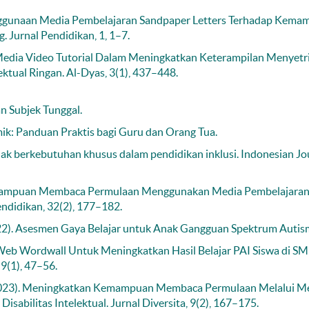
 Penggunaan Media Pembelajaran Sandpaper Letters Terhadap Kem
Jurnal Pendidikan, 1, 1–7.
itas Media Video Tutorial Dalam Meningkatkan Keterampilan Menyetr
ektual Ringan. Al-Dyas, 3(1), 437–448.
an Subjek Tunggal.
ik: Panduan Praktis bagi Guru dan Orang Tua.
nak berkebutuhan khusus dalam pendidikan inklusi. Indonesian Jo
s Kemampuan Membaca Permulaan Menggunakan Media Pembelajara
endidikan, 32(2), 177–182.
 (2022). Asesmen Gaya Belajar untuk Anak Gangguan Spektrum Autis
ia Web Wordwall Untuk Meningkatkan Hasil Belajar PAI Siswa di S
 9(1), 47–56.
 A. (2023). Meningkatkan Kemampuan Membaca Permulaan Melalui 
bilitas Intelektual. Jurnal Diversita, 9(2), 167–175.