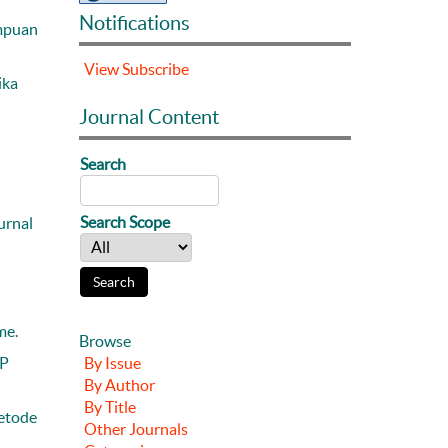
Notifications
ampuan
View
Subscribe
ika
Journal Content
Search
Search Scope
urnal
n
me.
Browse
By Issue
MP
By Author
By Title
Metode
Other Journals