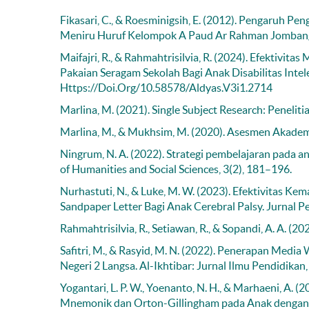
Fikasari, C., & Roesminigsih, E. (2012). Pengaruh
Meniru Huruf Kelompok A Paud Ar Rahman Jombang. 
Maifajri, R., & Rahmahtrisilvia, R. (2024). Efektiv
Pakaian Seragam Sekolah Bagi Anak Disabilitas Intel
Https://Doi.Org/10.58578/Aldyas.V3i1.2714
Marlina, M. (2021). Single Subject Research: Peneliti
Marlina, M., & Mukhsim, M. (2020). Asesmen Akadem
Ningrum, N. A. (2022). Strategi pembelajaran pada a
of Humanities and Social Sciences, 3(2), 181–196.
Nurhastuti, N., & Luke, M. W. (2023). Efektivita
Sandpaper Letter Bagi Anak Cerebral Palsy. Jurnal P
Rahmahtrisilvia, R., Setiawan, R., & Sopandi, A. A.
Safitri, M., & Rasyid, M. N. (2022). Penerapan Med
Negeri 2 Langsa. Al-Ikhtibar: Jurnal Ilmu Pendidikan,
Yogantari, L. P. W., Yoenanto, N. H., & Marhaeni,
Mnemonik dan Orton-Gillingham pada Anak dengan Disa