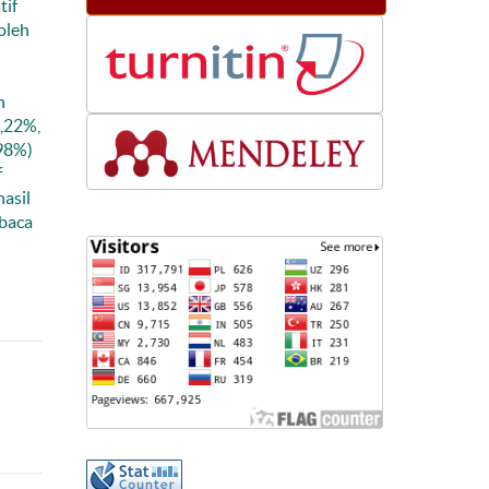
tif
oleh
n
2,22%,
98%)
f
asil
baca