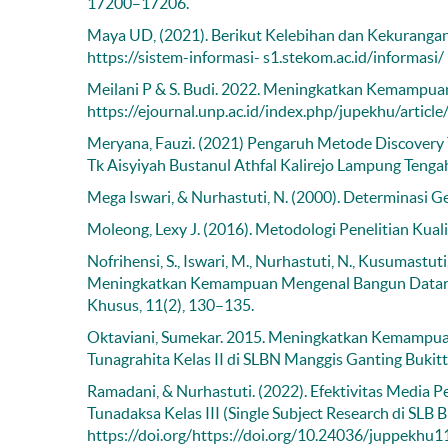
17200–17206.
Maya UD, (2021). Berikut Kelebihan dan Kekurangan 
https://sistem-informasi- s1.stekom.ac.id/informasi/
Meilani P & S. Budi. 2022. Meningkatkan Kemampuan
https://ejournal.unp.ac.id/index.php/jupekhu/artic
Meryana, Fauzi. (2021) Pengaruh Metode Discover
Tk Aisyiyah Bustanul Athfal Kalirejo Lampung Teng
Mega Iswari, & Nurhastuti, N. (2000). Determinasi G
Moleong, Lexy J. (2016). Metodologi Penelitian Kual
Nofrihensi, S., Iswari, M., Nurhastuti, N., Kusumastut
Meningkatkan Kemampuan Mengenal Bangun Datar Pad
Khusus, 11(2), 130–135.
Oktaviani, Sumekar. 2015. Meningkatkan Kemampua
Tunagrahita Kelas II di SLBN Manggis Ganting Bukitti
Ramadani, & Nurhastuti. (2022). Efektivitas Media 
Tunadaksa Kelas III (Single Subject Research di SLB
https://doi.org/https://doi.org/10.24036/juppekhu