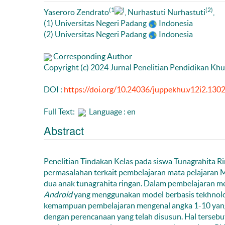
(1
)
(2)
Yaseroro Zendrato
, Nurhastuti Nurhastuti
,
(1) Universitas Negeri Padang
Indonesia
(2) Universitas Negeri Padang
Indonesia
Corresponding Author
Copyright (c) 2024 Jurnal Penelitian Pendidikan Kh
DOI :
https://doi.org/10.24036/juppekhu.v12i2.130
Full Text:
Language : en
Abstract
Penelitian Tindakan Kelas pada siswa Tunagrahita Rin
permasalahan terkait pembelajaran mata pelajaran M
dua anak tunagrahita ringan. Dalam pembelajaran m
Android
yang menggunakan model berbasis tekhnolog
kemampuan pembelajaran mengenal angka 1-10 yang d
dengan perencanaan yang telah disusun. Hal tersebu