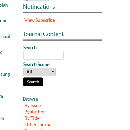
olah
Notifications
View
Subscribe
Luar
Journal Content
iatif
Search
od
Search Scope
itung
wa
Browse
By Issue
By Author
By Title
lam
Other Journals