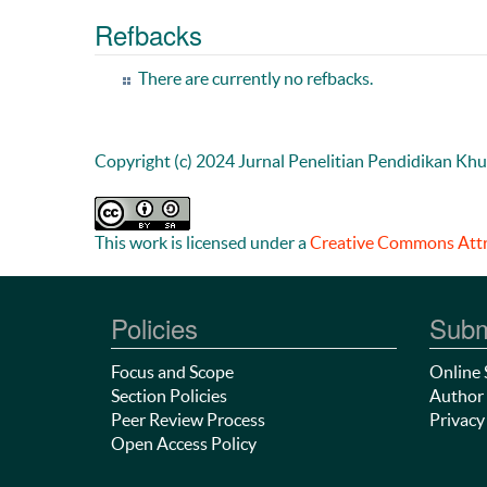
Refbacks
There are currently no refbacks.
Copyright (c) 2024 Jurnal Penelitian Pendidikan Kh
This work is licensed under a
Creative Commons Attri
Policies
Subm
Focus and Scope
Online 
Section Policies
Author 
Peer Review Process
Privacy
Open Access Policy