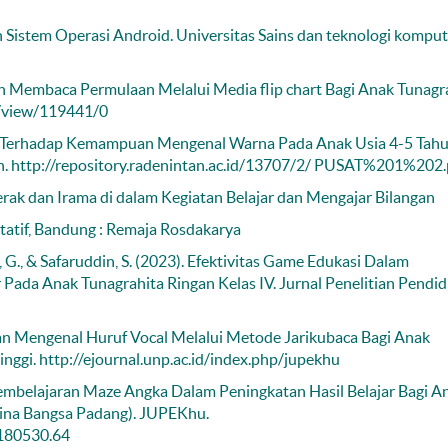
Sistem Operasi Android. Universitas Sains dan teknologi komput
 Membaca Permulaan Melalui Media flip chart Bagi Anak Tunagra
le/view/119441/0
y Terhadap Kemampuan Mengenal Warna Pada Anak Usia 4-5 Tahu
ah. http://repository.radenintan.ac.id/13707/2/ PUSAT%201%202.
erak dan Irama di dalam Kegiatan Belajar dan Mengajar Bilangan
itatif, Bandung : Remaja Rosdakarya
i, G., & Safaruddin, S. (2023). Efektivitas Game Edukasi Dalam
a Anak Tunagrahita Ringan Kelas IV. Jurnal Penelitian Pendid
n Mengenal Huruf Vocal Melalui Metode Jarikubaca Bagi Anak
nggi. http://ejournal.unp.ac.id/index.php/jupekhu
Pembelajaran Maze Angka Dalam Peningkatan Hasil Belajar Bagi A
 Bina Bangsa Padang). JUPEKhu.
1180530.64