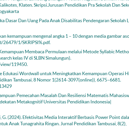
likotes, Klaten. Skripsi.Jurusan Pendidikan Pra Sekolah Dan Sek
Yogyakarta
ka Dasar Dan Uang Pada Anak Disabilitas Pendengaran Sekolah 
katkan kemampuan mengenal angka 1 – 10 dengan media gambar asos
c.id/26479/1/SKRIPSI%.pdf.
an Kemampuan Membaca Permulaan melalui Metode Syllabic Meth
earch kelas IV di SLBN Simalungun).
e/view/119450.
 Game Edukasi Wordwall untuk Meningkatkan Kemampuan Operasi H
didikan Tambusai, 8 Nomor 1(2614-3097(online)), 6675–6681.
.13429
emampuan Pemecahan Masalah Dan Resiliensi Matematis Mahasis
ekatan Metakognitif Universitas Pendidikan Indonesia|
ti, G. (2024). Efektivitas Media Interaktif Berbasis Power Point da
 Anak Tunagrahita Ringan. Jurnal Pendidikan Tambusai, 8(2),