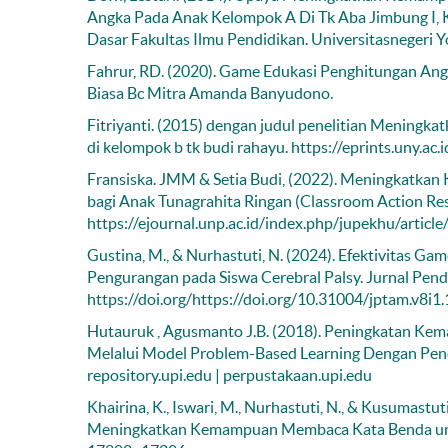
Angka Pada Anak Kelompok A Di Tk Aba Jimbung I, Ka
Dasar Fakultas Ilmu Pendidikan. Universitasnegeri 
Fahrur, RD. (2020). Game Edukasi Penghitungan Ang
Biasa Bc Mitra Amanda Banyudono.
Fitriyanti. (2015) dengan judul penelitian Mening
di kelompok b tk budi rahayu. https://eprints.uny.a
Fransiska. JMM & Setia Budi, (2022). Meningkatk
bagi Anak Tunagrahita Ringan (Classroom Action Res
https://ejournal.unp.ac.id/index.php/jupekhu/articl
Gustina, M., & Nurhastuti, N. (2024). Efektivitas
Pengurangan pada Siswa Cerebral Palsy. Jurnal Pen
https://doi.org/https://doi.org/10.31004/jptam.v8i1
Hutauruk , Agusmanto J.B. (2018). Peningkatan K
Melalui Model Problem-Based Learning Dengan Pend
repository.upi.edu | perpustakaan.upi.edu
Khairina, K., Iswari, M., Nurhastuti, N., & Kusumastu
Meningkatkan Kemampuan Membaca Kata Benda untuk