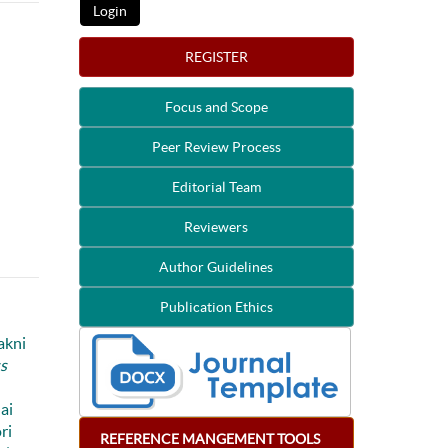
REGISTER
Focus and Scope
Peer Review Process
Editorial Team
Reviewers
Author Guidelines
Publication Ethics
akni
s
ai
ri
REFERENCE
MANGEMENT
TOOLS