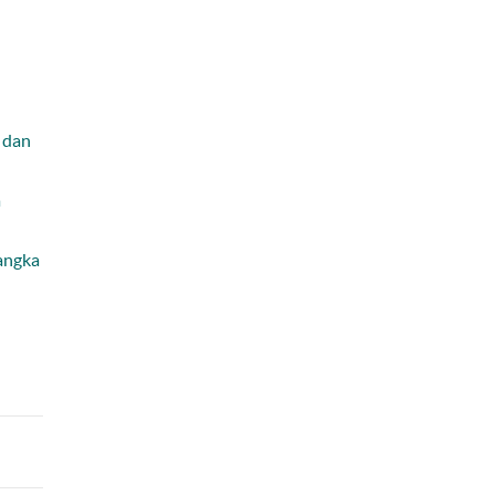
s dan
a
angka