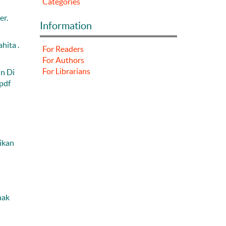
Categories
er.
Information
hita .
For Readers
For Authors
For Librarians
n Di
pdf
ikan
nak