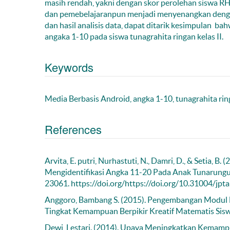
masih rendah, yakni dengan skor perolehan siswa 
dan pemebelajaranpun menjadi menyenangkan dengan
dan hasil analisis data, dapat ditarik kesimpulan b
angaka 1-10 pada siswa tunagrahita ringan kelas II.
Keywords
Media Berbasis Android, angka 1-10, tunagrahita rin
References
Arvita, E. putri, Nurhastuti, N., Damri, D., & Setia
Mengidentifikasi Angka 11-20 Pada Anak Tunarungu.
23061. https://doi.org/https://doi.org/10.31004/jpt
Anggoro, Bambang S. (2015). Pengembangan Modul 
Tingkat Kemampuan Berpikir Kreatif Matematis Sisw
Dewi, Lestari. (2014). Upaya Meningkatkan Kemamp