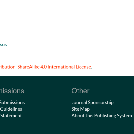
usus
bution-ShareAlike 4.0 International License
.
issions
Other
Submissions
Journal Sponsorship
Guidelines
Site Map
 Statement
About this Publishing System