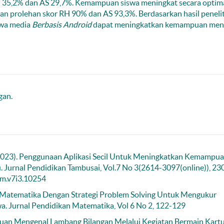
RH 35,2% dan AS 29,7%. Kemampuan siswa meningkat secara optim
 prolehan skor RH 90% dan AS 93,3%. Berdasarkan hasil peneli
ahwa media
Berbasis Android
dapat meningkatkan kemampuan men
gan.
, B. (2023). Penggunaan Aplikasi Secil Untuk Meningkatkan Kemampu
 Jurnal Pendidikan Tambusai, Vol.7 No 3(2614-3097(online)), 2
am.v7i3.10254
Matematika Dengan Strategi Problem Solving Untuk Mengukur
a. Jurnal Pendidikan Matematika, Vol 6 No 2, 122-129
uan Mengenal Lambang Bilangan Melalui Kegiatan Bermain Kart