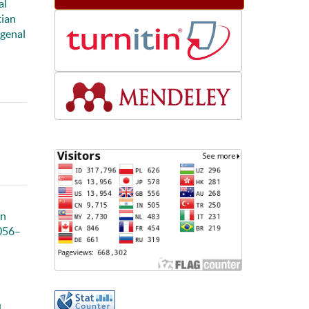
al
tian
genal
an
3056–
u