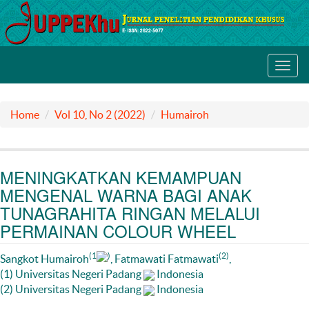
Toggl
navig
Home
Vol 10, No 2 (2022)
Humairoh
MENINGKATKAN KEMAMPUAN
MENGENAL WARNA BAGI ANAK
TUNAGRAHITA RINGAN MELALUI
PERMAINAN COLOUR WHEEL
(1
)
(2)
Sangkot Humairoh
, Fatmawati Fatmawati
,
(1) Universitas Negeri Padang
Indonesia
(2) Universitas Negeri Padang
Indonesia