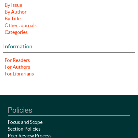
By Issue
By Author
By Title
Other Journals
Categories
Information
For Readers
For Authors
For Librarians
Policies
Focus and Scope
Section Policies
Peer Review Process