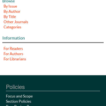
Browse
By Issue
By Author
By Title
Other Journals
Categories
Information
For Readers
For Authors
For Librarians
Policies
Focus and Scope
Section Policies