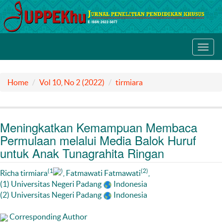
Toggl
navig
Home
Vol 10, No 2 (2022)
tirmiara
Meningkatkan Kemampuan Membaca
Permulaan melalui Media Balok Huruf
untuk Anak Tunagrahita Ringan
(1
)
(2)
Richa tirmiara
, Fatmawati Fatmawati
,
(1) Universitas Negeri Padang
Indonesia
(2) Universitas Negeri Padang
Indonesia
Corresponding Author