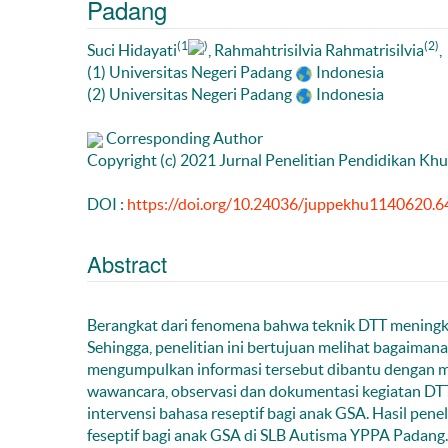
Padang
(1
)
(2)
Suci Hidayati
, Rahmahtrisilvia Rahmatrisilvia
,
(1) Universitas Negeri Padang
Indonesia
(2) Universitas Negeri Padang
Indonesia
Corresponding Author
Copyright (c) 2021 Jurnal Penelitian Pendidikan Kh
DOI :
https://doi.org/10.24036/juppekhu1140620.6
Abstract
Berangkat dari fenomena bahwa teknik DTT meningk
Sehingga, penelitian ini bertujuan melihat bagaiman
mengumpulkan informasi tersebut dibantu dengan me
wawancara, observasi dan dokumentasi kegiatan DTT 
intervensi bahasa reseptif bagi anak GSA. Hasil pene
feseptif bagi anak GSA di SLB Autisma YPPA Padang. 