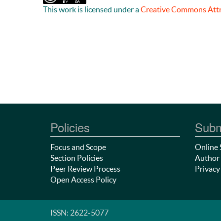
This work is licensed under a
Creative Commons Attri
Policies
Subm
Focus and Scope
Online 
Section Policies
Author 
Peer Review Process
Privacy
Open Access Policy
ISSN: 2622-5077