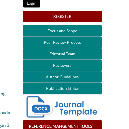
REGISTER
Focus and Scope
Peer Review Process
Editorial Team
Reviewers
Author Guidelines
Publication Ethics
ng.
 pada
gan 3
REFERENCE
MANGEMENT
TOOLS