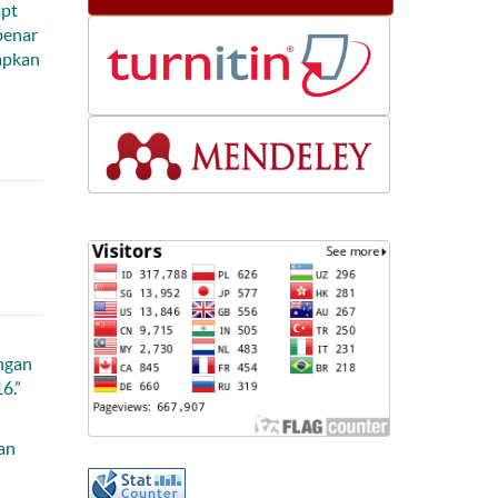
mpt
 benar
rapkan
ngan
6.”
an