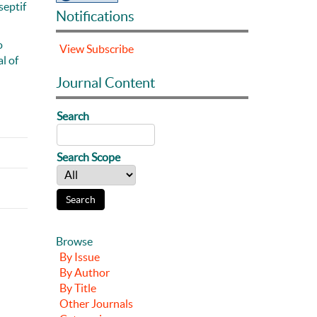
septif
Notifications
o
View
Subscribe
l of
Journal Content
Search
Search Scope
Browse
By Issue
By Author
By Title
Other Journals