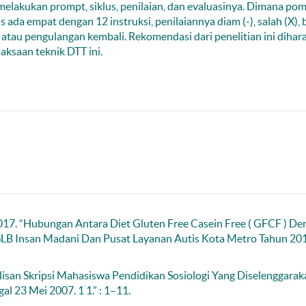
 melakukan prompt, siklus, penilaian, dan evaluasinya. Dimana po
us ada empat dengan 12 instruksi, penilaiannya diam (-), salah (X),
k atau pengulangan kembali. Rekomendasi dari penelitian ini diha
aksaan teknik DTT ini.
17. “Hubungan Antara Diet Gluten Free Casein Free ( GFCF ) De
SLB Insan Madani Dan Pusat Layanan Autis Kota Metro Tahun 201
isan Skripsi Mahasiswa Pendidikan Sosiologi Yang Diselenggarak
 23 Mei 2007. 1 1.” : 1–11.