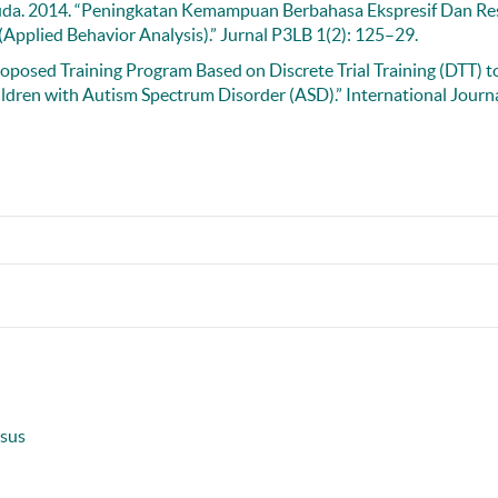
uda. 2014. “Peningkatan Kemampuan Berbahasa Ekspresif Dan Re
plied Behavior Analysis).” Jurnal P3LB 1(2): 125–29.
sed Training Program Based on Discrete Trial Training (DTT) t
dren with Autism Spectrum Disorder (ASD).” International Journa
usus