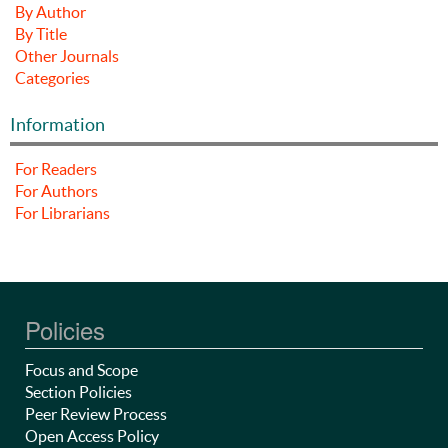
By Author
By Title
Other Journals
Categories
Information
For Readers
For Authors
For Librarians
Policies
Focus and Scope
Section Policies
Peer Review Process
Open Access Policy