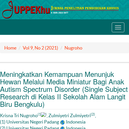
Toggl
navig
Home
Vol 9, No 2 (2021)
Nugroho
Meningkatkan Kemampuan Menunjuk
Hewan Melalui Media Miniatur Bagi Anak
Autism Spectrum Disorder (Single Subject
Research di Kelas II Sekolah Alam Langit
Biru Bengkulu)
(1
)
(2)
Krisna Tri Nugroho
, Zulmiyetri Zulmiyetri
,
(1) Universitas Negeri Padang
Indonesia
(2) Universitas Negeri Padang
Indonesia