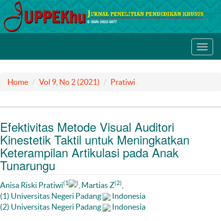
Toggl
navig
Home
Vol 9, No 2 (2021)
Pratiwi
Efektivitas Metode Visual Auditori
Kinestetik Taktil untuk Meningkatkan
Keterampilan Artikulasi pada Anak
Tunarungu
(1
)
(2)
Anisa Riski Pratiwi
, Martias Z
,
(1) Universitas Negeri Padang
Indonesia
(2) Universitas Negeri Padang
Indonesia