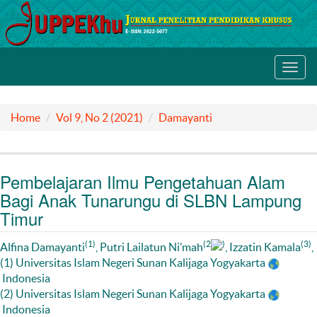
Toggl
navig
Home
Vol 9, No 2 (2021)
Damayanti
Pembelajaran Ilmu Pengetahuan Alam
Bagi Anak Tunarungu di SLBN Lampung
Timur
(1)
(2
)
(3)
Alfina Damayanti
, Putri Lailatun Ni’mah
, Izzatin Kamala
,
(1) Universitas Islam Negeri Sunan Kalijaga Yogyakarta
Indonesia
(2) Universitas Islam Negeri Sunan Kalijaga Yogyakarta
Indonesia