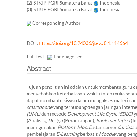
(2) STKIP PGRI Sumatera Barat
Indonesia
(3) STKIP PGRI Sumatera Barat
Indonesia
Corresponding Author
DOI :
https://doi.org/10.24036/jtev.v8i1.114664
Full Text:
Language : en
Abstract
Tujuan penelitian ini adalah untuk membantu guru 
menyebabkan keterbatasan waktu tatap muka sehin
dapat membantu siswa dalam mengakses materi dan 
smartphone
yang terhubung dengan jaringan interne
(UML)
dan metode
Development Life Cycle (SDLC)
y
(Analisis
), Design
(Perancangan),
Implementation
(Im
menngunakan
Platform Moodle
dan server
database
pembelajaran
E-Learning
berbasis
Moodle
yang pen