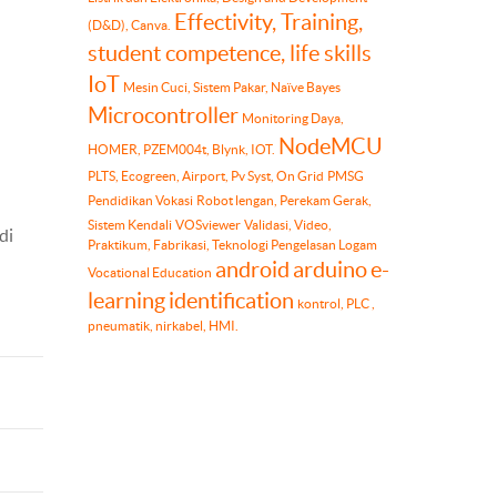
Effectivity, Training,
(D&D), Canva.
student competence, life skills
IoT
Mesin Cuci, Sistem Pakar, Naïve Bayes
Microcontroller
Monitoring Daya,
NodeMCU
HOMER, PZEM004t, Blynk, IOT.
PLTS, Ecogreen, Airport, Pv Syst, On Grid
PMSG
Pendidikan Vokasi
Robot lengan, Perekam Gerak,
Sistem Kendali
VOSviewer
Validasi, Video,
di
Praktikum, Fabrikasi, Teknologi Pengelasan Logam
android
arduino
e-
Vocational Education
learning
identification
kontrol, PLC ,
pneumatik, nirkabel, HMI.