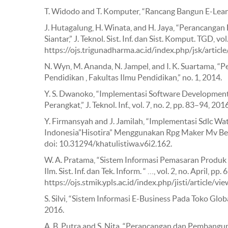
T. Widodo and T. Komputer, “Rancang Bangun E-Learni
J. Hutagalung, H. Winata, and H. Jaya, “Perancang
Siantar,” J. Teknol. Sist. Inf. dan Sist. Komput. TGD, vol
https://ojs.trigunadharma.ac.id/index.php/jsk/articl
N. Wyn, M. Ananda, N. Jampel, and I. K. Suartama, 
Pendidikan , Fakultas Ilmu Pendidikan,” no. 1, 2014.
Y. S. Dwanoko, “Implementasi Software Development
Perangkat,” J. Teknol. Inf., vol. 7, no. 2, pp. 83–94, 2016
Y. Firmansyah and J. Jamilah, “Implementasi Sdlc 
Indonesia”Hisotira” Menggunakan Rpg Maker Mv Berbasi
doi: 10.31294/khatulistiwa.v6i2.162.
W. A. Pratama, “Sistem Informasi Pemasaran Produ
Ilm. Sist. Inf. dan Tek. Inform. “ …, vol. 2, no. April, pp
https://ojs.stmik.ypls.ac.id/index.php/jisti/article/vi
S. Silvi, “Sistem Informasi E-Business Pada Toko Glob
2016.
A. B. Putra and S. Nita, “Perancangan dan Pembangu