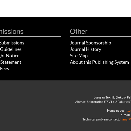
issions
Other
Submissions
Journal Sponsorship
Guidelines
Journal History
ht Notice
Site Map
 Statement
About this Publishing System
Fees
Jurusan Teknik Elektro, F
Alamat: Sekretariat JTEV Lt. 2 Fakultas 
Home page:
http
e-mail:
Technical problem contact:
hans_79