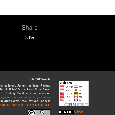
Share
Diterbitkan oleh:
akultas Teknik, Universitas Negeri Padang
Teknik, Jl Prof. Dr. Hamka Air Tawar Barat,
Padang - West Sumatera -Indonesia
://ejournal.unp.ac.id/index.php/jtev/index
 jtevftunp@gmail.com; jtev@ppj.unp.ac.id
@ft.unp.ac.id
;
syaiful_islami@ft.unp.ac.id
View