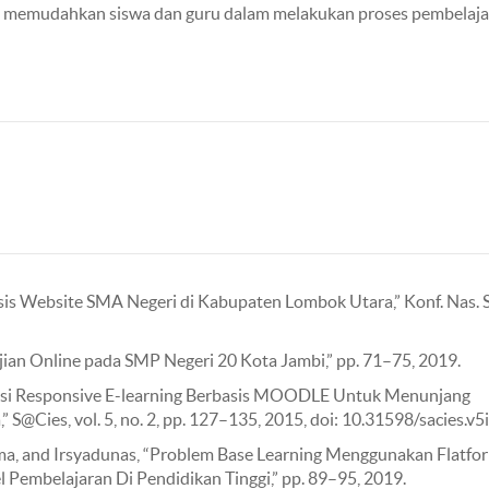
pat memudahkan siswa dan guru dalam melakukan proses pembelaj
asis Website SMA Negeri di Kabupaten Lombok Utara,” Konf. Nas. S
i Ujian Online pada SMP Negeri 20 Kota Jambi,” pp. 71–75, 2019.
ntasi Responsive E-learning Berbasis MOODLE Untuk Menunjang
@Cies, vol. 5, no. 2, pp. 127–135, 2015, doi: 10.31598/sacies.v5i
atama, and Irsyadunas, “Problem Base Learning Menggunakan Flatfo
embelajaran Di Pendidikan Tinggi,” pp. 89–95, 2019.