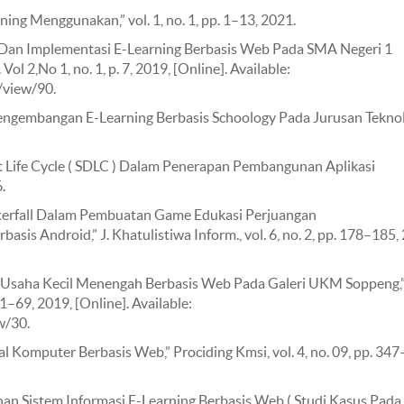
ng Menggunakan,” vol. 1, no. 1, pp. 1–13, 2021.
an Dan Implementasi E-Learning Berbasis Web Pada SMA Negeri 1
. Vol 2,No 1, no. 1, p. 7, 2019, [Online]. Available:
e/view/90.
“Pengembangan E-Learning Berbasis Schoology Pada Jurusan Tekno
 Life Cycle ( SDLC ) Dalam Penerapan Pembangunan Aplikasi
.
Waterfall Dalam Pembuatan Game Edukasi Perjuangan
s Android,” J. Khatulistiwa Inform., vol. 6, no. 2, pp. 178–185,
k Usaha Kecil Menengah Berbasis Web Pada Galeri UKM Soppeng,
. 61–69, 2019, [Online]. Available:
ew/30.
al Komputer Berbasis Web,” Prociding Kmsi, vol. 4, no. 09, pp. 34
nan Sistem Informasi E-Learning Berbasis Web ( Studi Kasus Pada