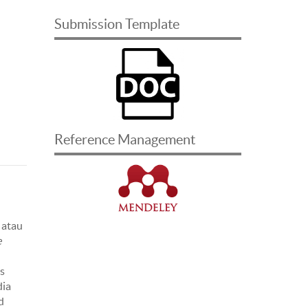
Submission Template
Reference Management
 atau
e
s
dia
d