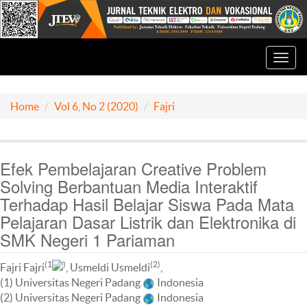
Toggl
navig
Home
Vol 6, No 2 (2020)
Fajri
Efek Pembelajaran Creative Problem
Solving Berbantuan Media Interaktif
Terhadap Hasil Belajar Siswa Pada Mata
Pelajaran Dasar Listrik dan Elektronika di
SMK Negeri 1 Pariaman
(1
)
(2)
Fajri Fajri
, Usmeldi Usmeldi
,
(1) Universitas Negeri Padang
Indonesia
(2) Universitas Negeri Padang
Indonesia