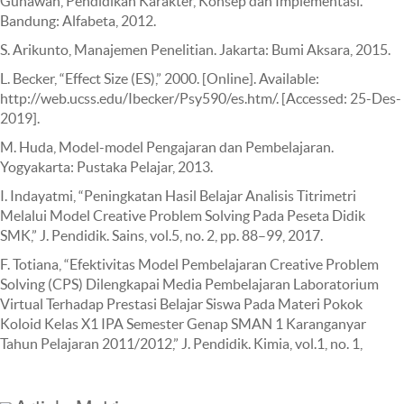
Gunawan, Pendidikan Karakter, Konsep dan Implementasi.
Bandung: Alfabeta, 2012.
S. Arikunto, Manajemen Penelitian. Jakarta: Bumi Aksara, 2015.
L. Becker, “Effect Size (ES),” 2000. [Online]. Available:
http://web.ucss.edu/Ibecker/Psy590/es.htm/. [Accessed: 25-Des-
2019].
M. Huda, Model-model Pengajaran dan Pembelajaran.
Yogyakarta: Pustaka Pelajar, 2013.
I. Indayatmi, “Peningkatan Hasil Belajar Analisis Titrimetri
Melalui Model Creative Problem Solving Pada Peseta Didik
SMK,” J. Pendidik. Sains, vol.5, no. 2, pp. 88–99, 2017.
F. Totiana, “Efektivitas Model Pembelajaran Creative Problem
Solving (CPS) Dilengkapai Media Pembelajaran Laboratorium
Virtual Terhadap Prestasi Belajar Siswa Pada Materi Pokok
Koloid Kelas X1 IPA Semester Genap SMAN 1 Karanganyar
Tahun Pelajaran 2011/2012,” J. Pendidik. Kimia, vol.1, no. 1,