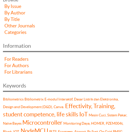
By Issue
By Author
By Title
Other Journals
Categories
Information
For Readers
For Authors
For Librarians
Keywords
Bibliometrics
Bibliometrix
E-modul Interaktif, Dasar Listrik dan Elektronika,
Effectivity, Training,
Design and Development (D&D), Canva.
student competence, life skills
IoT
Mesin Cuci, Sistem Pakar,
Microcontroller
Naïve Bayes
Monitoring Daya, HOMER, PZEM004t,
NodeMCU
Blynk, IOT.
PLTS, Ecogreen, Airport, Pv Syst, On Grid
PMSG