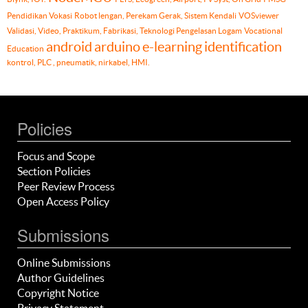
Pendidikan Vokasi
Robot lengan, Perekam Gerak, Sistem Kendali
VOSviewer
Validasi, Video, Praktikum, Fabrikasi, Teknologi Pengelasan Logam
Vocational
android
arduino
e-learning
identification
Education
kontrol, PLC , pneumatik, nirkabel, HMI.
Policies
Focus and Scope
Section Policies
Peer Review Process
Open Access Policy
Submissions
Online Submissions
Author Guidelines
Copyright Notice