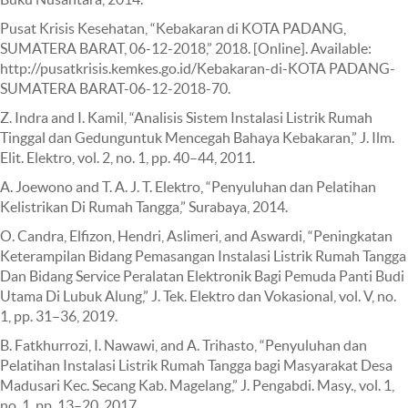
Pusat Krisis Kesehatan, “Kebakaran di KOTA PADANG,
SUMATERA BARAT, 06-12-2018,” 2018. [Online]. Available:
http://pusatkrisis.kemkes.go.id/Kebakaran-di-KOTA PADANG-
SUMATERA BARAT-06-12-2018-70.
Z. Indra and I. Kamil, “Analisis Sistem Instalasi Listrik Rumah
Tinggal dan Gedunguntuk Mencegah Bahaya Kebakaran,” J. Ilm.
Elit. Elektro, vol. 2, no. 1, pp. 40–44, 2011.
A. Joewono and T. A. J. T. Elektro, “Penyuluhan dan Pelatihan
Kelistrikan Di Rumah Tangga,” Surabaya, 2014.
O. Candra, Elfizon, Hendri, Aslimeri, and Aswardi, “Peningkatan
Keterampilan Bidang Pemasangan Instalasi Listrik Rumah Tangga
Dan Bidang Service Peralatan Elektronik Bagi Pemuda Panti Budi
Utama Di Lubuk Alung,” J. Tek. Elektro dan Vokasional, vol. V, no.
1, pp. 31–36, 2019.
B. Fatkhurrozi, I. Nawawi, and A. Trihasto, “Penyuluhan dan
Pelatihan Instalasi Listrik Rumah Tangga bagi Masyarakat Desa
Madusari Kec. Secang Kab. Magelang,” J. Pengabdi. Masy., vol. 1,
no. 1, pp. 13–20, 2017.