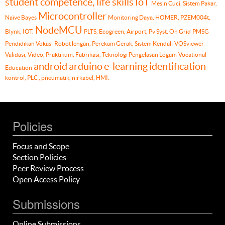
student competence, life skills
IoT
Mesin Cuci, Sistem Pakar,
Microcontroller
Naïve Bayes
Monitoring Daya, HOMER, PZEM004t,
NodeMCU
Blynk, IOT.
PLTS, Ecogreen, Airport, Pv Syst, On Grid
PMSG
Pendidikan Vokasi
Robot lengan, Perekam Gerak, Sistem Kendali
VOSviewer
Validasi, Video, Praktikum, Fabrikasi, Teknologi Pengelasan Logam
Vocational
android
arduino
e-learning
identification
Education
kontrol, PLC , pneumatik, nirkabel, HMI.
Policies
Focus and Scope
Section Policies
Peer Review Process
Open Access Policy
Submissions
Online Submissions