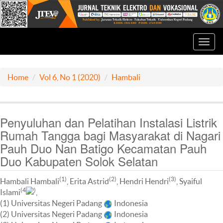
Toggl
navig
Home
Vol 6, No 1 (2020)
Hambali
Penyuluhan dan Pelatihan Instalasi Listrik
Rumah Tangga bagi Masyarakat di Nagari
Pauh Duo Nan Batigo Kecamatan Pauh
Duo Kabupaten Solok Selatan
(1)
(2)
(3)
Hambali Hambali
, Erita Astrid
, Hendri Hendri
, Syaiful
(4
)
Islami
,
(1) Universitas Negeri Padang
Indonesia
(2) Universitas Negeri Padang
Indonesia