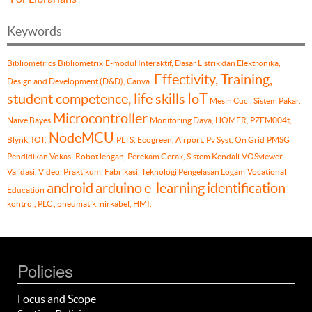
Keywords
Bibliometrics
Bibliometrix
E-modul Interaktif, Dasar Listrik dan Elektronika,
Effectivity, Training,
Design and Development (D&D), Canva.
student competence, life skills
IoT
Mesin Cuci, Sistem Pakar,
Microcontroller
Naïve Bayes
Monitoring Daya, HOMER, PZEM004t,
NodeMCU
Blynk, IOT.
PLTS, Ecogreen, Airport, Pv Syst, On Grid
PMSG
Pendidikan Vokasi
Robot lengan, Perekam Gerak, Sistem Kendali
VOSviewer
Validasi, Video, Praktikum, Fabrikasi, Teknologi Pengelasan Logam
Vocational
android
arduino
e-learning
identification
Education
kontrol, PLC , pneumatik, nirkabel, HMI.
Policies
Focus and Scope