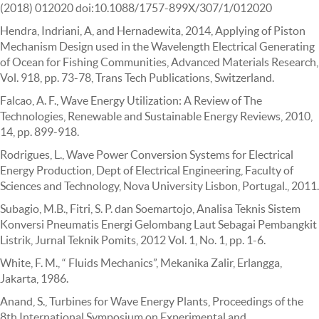
(2018) 012020 doi:10.1088/1757-899X/307/1/012020
Hendra, Indriani, A, and Hernadewita, 2014, Applying of Piston
Mechanism Design used in the Wavelength Electrical Generating
of Ocean for Fishing Communities, Advanced Materials Research,
Vol. 918, pp. 73-78, Trans Tech Publications, Switzerland.
Falcao, A. F., Wave Energy Utilization: A Review of The
Technologies, Renewable and Sustainable Energy Reviews, 2010,
14, pp. 899-918.
Rodrigues, L., Wave Power Conversion Systems for Electrical
Energy Production, Dept of Electrical Engineering, Faculty of
Sciences and Technology, Nova University Lisbon, Portugal., 2011.
Subagio, M.B., Fitri, S. P. dan Soemartojo, Analisa Teknis Sistem
Konversi Pneumatis Energi Gelombang Laut Sebagai Pembangkit
Listrik, Jurnal Teknik Pomits, 2012 Vol. 1, No. 1, pp. 1-6.
White, F. M., “ Fluids Mechanics”, Mekanika Zalir, Erlangga,
Jakarta, 1986.
Anand, S., Turbines for Wave Energy Plants, Proceedings of the
8th International Symposium on Experimental and