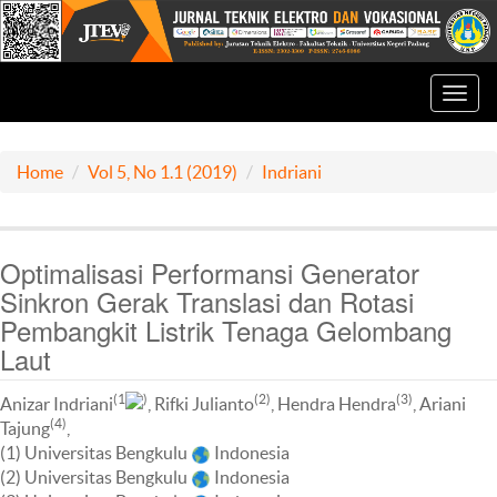
Toggl
navig
Home
Vol 5, No 1.1 (2019)
Indriani
Optimalisasi Performansi Generator
Sinkron Gerak Translasi dan Rotasi
Pembangkit Listrik Tenaga Gelombang
Laut
(1
)
(2)
(3)
Anizar Indriani
, Rifki Julianto
, Hendra Hendra
, Ariani
(4)
Tajung
,
(1) Universitas Bengkulu
Indonesia
(2) Universitas Bengkulu
Indonesia