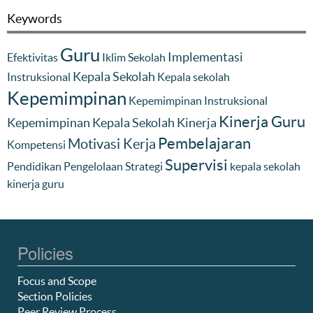
Keywords
Guru
Implementasi
Efektivitas
Iklim Sekolah
Kepala Sekolah
Instruksional
Kepala sekolah
Kepemimpinan
Kepemimpinan Instruksional
Kinerja Guru
Kepemimpinan Kepala Sekolah
Kinerja
Pembelajaran
Motivasi Kerja
Kompetensi
Supervisi
Pendidikan
Pengelolaan
Strategi
kepala sekolah
kinerja guru
Policies
Focus and Scope
Section Policies
Peer Review Process