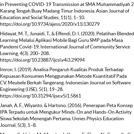
in Preventing COVID-19 Transmission at SMA Muhammadiyah 2
Karang Tengah Buay Madang Timur Indonesia. Asian Journal of
Education and Social Studies, 11(1), 1–10.
https://doi.org/10.9734/ajess/2020/v11i130279
Hidayat, M. T., Junaidi, T., & Effendi, D. I. (2020). Pelatihan Blended
Learning Melalui Aplikasi Mobile Bagi Guru SMP pada Masa
Pandemi Covid-19. International Journal of Community Service
Learning, 4(3), 200–208.
https://doi.org/10.23887/ijcsl.v4i3.29094
Imron, I. (2019). Analisa Pengaruh Kualitas Produk Terhadap
Kepuasan Konsumen Menggunakan Metode Kuantitatif Pada
CV. Meubele Berkah Tangerang. Indonesian Journal on Software
Engineering (IJSE), 5(1), 19–28.
https://doi.org/10.31294/ijse.v5i1.5861
Janah, A. F., Wiyanto, & Hartono. (2016). Penerapan Peta Konsep
IPA Terpadu untuk Mengukur Minds-On and Hands-On Activity
Siswa Sekolah Menengah Pertama. Unnes Physics Education
Journal, 5(3), 1–8.