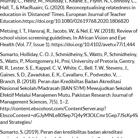
Murray, C., Heinz, M., Munday, I., Keane, E., Flynn, N., Connolly, C.,
Hall, T., & MacRuairc, G. (2020). Reconceptualising relatedness in
education in ‘Distanced’ Times. European Journal of Teacher
Education.https://doi.org/10.1080/02619768.2020.1806820
Metsing, I. T., Hansraj, R., Jacobs, W., & Nel, E. W. (2018). Review of
school vision screening guidelines. In African Vision and Eye
Health (Vol. 77, Issue 1). https://doi.org/10.4102/aveh.v77i1.444
Sumarto, Holliday, C. O. J., Schmidheiny, S., Watts, P., Schmidheiny,
S., Watts, P., Montgomery, H., Pmi, University of Pretoria, Gentry,
R. R., Lester, S. E., Kappel, C. V., White, C., Bell, T. W., Stevens, J.,
Gaines, S. D., Zavadskas, E. K., Cavallaro, F., Podvezko, V., …
Branch, B. (2018). Peran dan Kredibiltas Badan Akreditasi
Nasional Sekolah/Madrasah (BAN S?/M) Mewujudkan Sekolah
Efektif Melalui Manajemen Mutu. Pakistan Research Journal of
Management Sciences, 7(5), 1–2.
http://content.ebscohost.com/ContentServer.asp?
EbscoContent=dGJyMNLe80Sep7Q4y9f3OLCmr1Gep7JSsKy4S
and Strategies/
Sumarto, S. (2019). Peran dan kredibilitas badan akreditasi