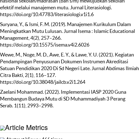
nasional sekolah/madrasah (ban s/m) mewujudkan sekolah
efektif melalui manajemen mutu. Jurnal Literasiologi.
https://doi.org/10.47783/literasiologi.v1i1.6
Suryana, Y., & Ismi, F. M. (2019). Manajemen Kurikulum Dalam
Meningkatkan Mutu Lulusan. Jurnal Isema : Islamic Educational
Management, 4(2), 257–266.
https://doi.org/10.15575/isema.v4i2.6026
Wewe, M., Noge, M. D., Awe, E. Y., & Lawe, Y. U. (2021). Kegiatan
Pendampingan Penyusunan Dokumen Instrumen Akreditasi
Satuan Pendidikan 2020 Di Sd Negeri Late. Jurnal Abdimas Ilmiah
Citra Bakti, 2(1), 116–127.
https://doi.org/10.38048/jailcb.v2i1.264
Zaelani Mohammad. (2022). Implementasi IASP 2020 Guna
Membangun Budaya Mutu di SD Muhammadiyah 3 Perang
Serab. 1(11), 2993–2998.
Article Metrics