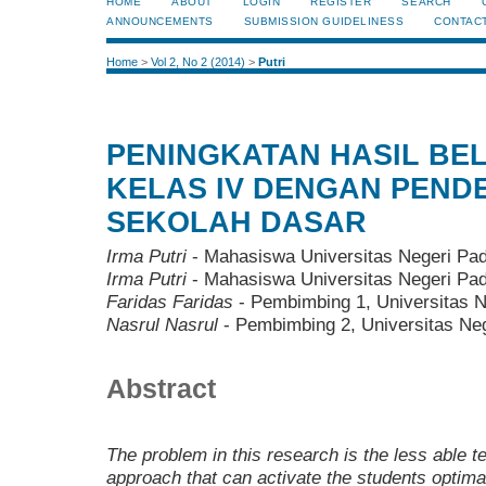
HOME
ABOUT
LOGIN
REGISTER
SEARCH
ANNOUNCEMENTS
SUBMISSION GUIDELINESS
CONTAC
Home
>
Vol 2, No 2 (2014)
>
Putri
PENINGKATAN HASIL BEL
KELAS IV DENGAN PENDE
SEKOLAH DASAR
Irma Putri
- Mahasiswa Universitas Negeri Pa
Irma Putri
- Mahasiswa Universitas Negeri Pa
Faridas Faridas
- Pembimbing 1, Universitas 
Nasrul Nasrul
- Pembimbing 2, Universitas Ne
Abstract
The problem in this research is the less able t
approach that can activate the students optimal