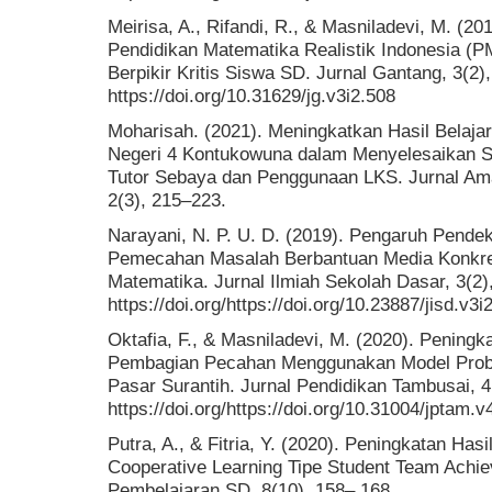
Meirisa, A., Rifandi, R., & Masniladevi, M. (2
Pendidikan Matematika Realistik Indonesia (P
Berpikir Kritis Siswa SD. Jurnal Gantang, 3(2)
https://doi.org/10.31629/jg.v3i2.508
Moharisah. (2021). Meningkatkan Hasil Belaja
Negeri 4 Kontukowuna dalam Menyelesaikan So
Tutor Sebaya dan Penggunaan LKS. Jurnal Am
2(3), 215–223.
Narayani, N. P. U. D. (2019). Pengaruh Pende
Pemecahan Masalah Berbantuan Media Konkret
Matematika. Jurnal Ilmiah Sekolah Dasar, 3(2)
https://doi.org/https://doi.org/10.23887/jisd.v3
Oktafia, F., & Masniladevi, M. (2020). Peningk
Pembagian Pecahan Menggunakan Model Prob
Pasar Surantih. Jurnal Pendidikan Tambusai, 4
https://doi.org/https://doi.org/10.31004/jptam.v
Putra, A., & Fitria, Y. (2020). Peningkatan Ha
Cooperative Learning Tipe Student Team Achie
Pembelajaran SD, 8(10), 158– 168.