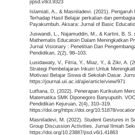
jipsd.v8i3.9323
Islamiati, A., & Masniladevi. (2021). Pengaru
Terhadap Hasil Belajar perkalian dan pembagi
Payakumbuh. Aksara: Jurnal of Basic Education
Juswandi, L., Najamuddin, M., & Kartini, B. S.
Mathematis Educatoin Dalam Meningkatkan Pre
Jurnal Visionary : Penelitian Dan Pengembang
Pendidikan, 2(2), 98–103.
Lusidawaty, V., Fitria, Y., Miaz, Y., & Zikr, A.
Strategi Pembelajaran Inkuiri Untuk Meningka
Motivasi Belajar Siswa di Sekolah Dasar. Jurna
https://journal.uii.ac.id/ajie/article/view/971
Lutfiana, D. (2022). Penerapan Kurikulum Me
Matematika SMK Diponegoro Banyuputih. VOC
Pendidikan Kejuruan, 2(4), 310–319.
https://doi.org/https://doi.org/10.51878/vocatio
Masniladevi, M. (2022). Student Gestures in 
Group Discussion Activities. Jurnal Ilmiah Sek
https://doi.org/10.23887/jisd.v6i1.41863