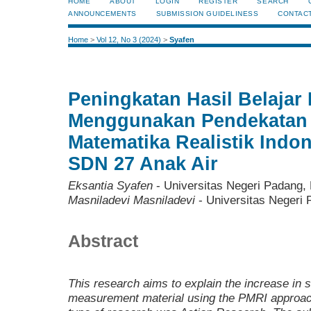
HOME
ABOUT
LOGIN
REGISTER
SEARCH
ANNOUNCEMENTS
SUBMISSION GUIDELINESS
CONTAC
Home
>
Vol 12, No 3 (2024)
>
Syafen
Peningkatan Hasil Belaja
Menggunakan Pendekatan 
Matematika Realistik Indon
SDN 27 Anak Air
Eksantia Syafen
- Universitas Negeri Padang,
Masniladevi Masniladevi
- Universitas Negeri 
Abstract
This research aims to explain the increase in 
measurement material using the PMRI approac