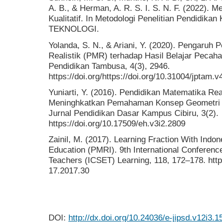
A. B., & Herman, A. R. S. I. S. N. F. (2022). M
Kualitatif. In Metodologi Penelitian Pendidik
TEKNOLOGI.
Yolanda, S. N., & Ariani, Y. (2020). Pengaruh
Realistik (PMR) terhadap Hasil Belajar Pecaha
Pendidikan Tambusa, 4(3), 2946.
https://doi.org/https://doi.org/10.31004/jptam.v
Yuniarti, Y. (2016). Pendidikan Matematika Rea
Meninghkatkan Pemahaman Konsep Geometri 
Jurnal Pendidikan Dasar Kampus Cibiru, 3(2).
https://doi.org/10.17509/eh.v3i2.2809
Zainil, M. (2017). Learning Fraction With Indo
Education (PMRI). 9th International Conferenc
Teachers (ICSET) Learning, 118, 172–178. https
17.2017.30
DOI:
http://dx.doi.org/10.24036/e-jipsd.v12i3.