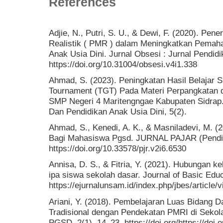
References
Adjie, N., Putri, S. U., & Dewi, F. (2020). Pe
Realistik ( PMR ) dalam Meningkatkan Pema
Anak Usia Dini. Jurnal Obsesi : Jurnal Pendidi
https://doi.org/10.31004/obsesi.v4i1.338
Ahmad, S. (2023). Peningkatan Hasil Belajar
Tournament (TGT) Pada Materi Perpangkatan d
SMP Negeri 4 Maritengngae Kabupaten Sidrap. 
Dan Pendidikan Anak Usia Dini, 5(2).
Ahmad, S., Kenedi, A. K., & Masniladevi, M. 
Bagi Mahasiswa Pgsd. JURNAL PAJAR (Pendidi
https://doi.org/10.33578/pjr.v2i6.6530
Annisa, D. S., & Fitria, Y. (2021). Hubungan ke
ipa siswa sekolah dasar. Journal of Basic Educ
https://ejurnalunsam.id/index.php/jbes/article/
Ariani, Y. (2018). Pembelajaran Luas Bidang 
Tradisional dengan Pendekatan PMRI di Sekolah
PGSD, 2(1), 14–23. https://doi.org/https://doi.