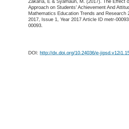
Zakaria, E & Syamaun, M. (2017). The Effect o
Approach on Students’ Achievement And Attit
Mathematics Education Trends and Research 2
2017, Issue 1, Year 2017 Article ID metr-0009
00093.
DOI:
http://dx.doi.org/10.24036/e-jipsd.v12i1.