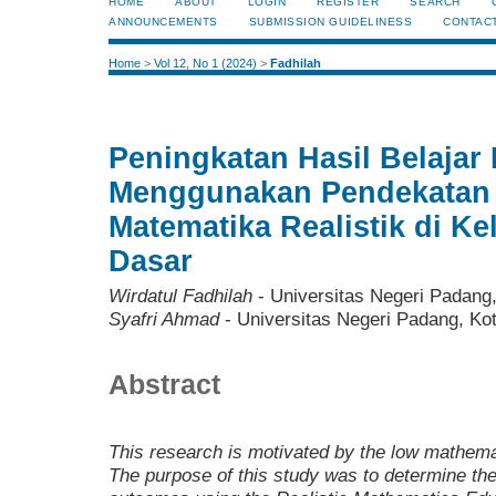
HOME
ABOUT
LOGIN
REGISTER
SEARCH
ANNOUNCEMENTS
SUBMISSION GUIDELINESS
CONTAC
Home
>
Vol 12, No 1 (2024)
>
Fadhilah
Peningkatan Hasil Belaja
Menggunakan Pendekatan 
Matematika Realistik di Ke
Dasar
Wirdatul Fadhilah
- Universitas Negeri Padang
Syafri Ahmad
- Universitas Negeri Padang, Ko
Abstract
This research is motivated by the low mathema
The purpose of this study was to determine the