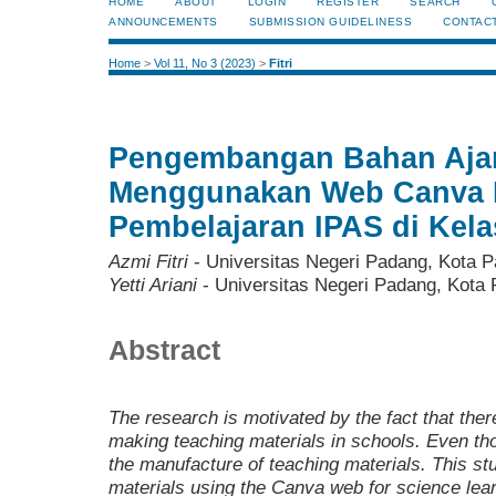
HOME
ABOUT
LOGIN
REGISTER
SEARCH
ANNOUNCEMENTS
SUBMISSION GUIDELINESS
CONTAC
Home
>
Vol 11, No 3 (2023)
>
Fitri
Pengembangan Bahan Aja
Menggunakan Web Canva 
Pembelajaran IPAS di Kela
Azmi Fitri
- Universitas Negeri Padang, Kota 
Yetti Ariani
- Universitas Negeri Padang, Kota
Abstract
The research is motivated by the fact that there
making teaching materials in schools. Even thou
the manufacture of teaching materials. This st
materials using the Canva web for science learn