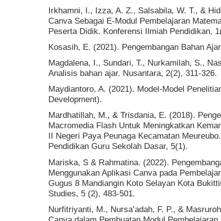
Irkhamni, I., Izza, A. Z., Salsabila, W. T., & 
Canva Sebagai E-Modul Pembelajaran Matemat
Peserta Didik. Konferensi Ilmiah Pendidikan, 1
Kosasih, E. (2021). Pengembangan Bahan Ajar.
Magdalena, I., Sundari, T., Nurkamilah, S., Nas
Analisis bahan ajar. Nusantara, 2(2), 311-326.
Maydiantoro, A. (2021). Model-Model Penelit
Development).
Mardhatillah, M., & Trisdania, E. (2018). Pen
Macromedia Flash Untuk Meningkatkan Kema
II Negeri Paya Peunaga Kecamatan Meureubo. 
Pendidikan Guru Sekolah Dasar, 5(1).
Mariska, S & Rahmatina. (2022). Pengembang
Menggunakan Aplikasi Canva pada Pembelajar
Gugus 8 Mandiangin Koto Selayan Kota Bukittin
Studies, 5 (2), 483-501.
Nurfitriyanti, M., Nursa’adah, F. P., & Masruro
Canva dalam Pembuatan Modul Pembelajaran.