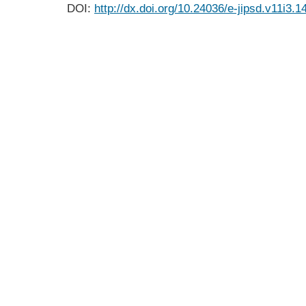
DOI:
http://dx.doi.org/10.24036/e-jipsd.v11i3.1