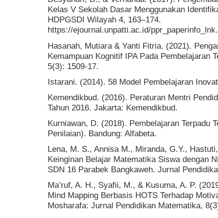
Kelas V Sekolah Dasar Menggunakan Identifik
HDPGSDI Wilayah 4, 163–174.
https://ejournal.unpatti.ac.id/ppr_paperinfo_ln
Hasanah, Mutiara & Yanti Fitria. (2021). Pen
Kemampuan Kognitif IPA Pada Pembelajaran Te
5(3): 1509-17.
Istarani. (2014). 58 Model Pembelajaran Inova
Kemendikbud. (2016). Peraturan Mentri Pend
Tahun 2016. Jakarta: Kemendikbud.
Kurniawan, D. (2018). Pembelajaran Terpadu Te
Penilaian). Bandung: Alfabeta.
Lena, M. S., Annisa M., Miranda, G.Y., Hastuti
Keinginan Belajar Matematika Siswa dengan Ni
SDN 16 Parabek Bangkaweh. Jurnal Pendidikan
Ma’ruf, A. H., Syafii, M., & Kusuma, A. P. (2
Mind Mapping Berbasis HOTS Terhadap Motivas
Mosharafa: Jurnal Pendidikan Matematika, 8(3