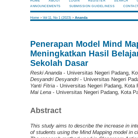
HOME
ABOUT
LOGIN
REGISTER
SEARCH
ANNOUNCEMENTS
SUBMISSION GUIDELINESS
CONTAC
Home
>
Vol 11, No 1 (2023)
>
Ananda
Penerapan Model Mind Ma
Meningkatkan Hasil Belajar
Sekolah Dasar
Reski Ananda
- Universitas Negeri Padang, K
Desyandri Desyandri
- Universitas Negeri Pad
Yanti Fitria
- Universitas Negeri Padang, Kota
Mai Lena
- Universitas Negeri Padang, Kota P
Abstract
This study aims to describe the increase in in
of students using the Mind Mapping model in 