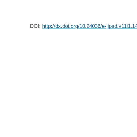
DOI:
http://dx.doi.org/10.24036/e-jipsd.v11i1.1