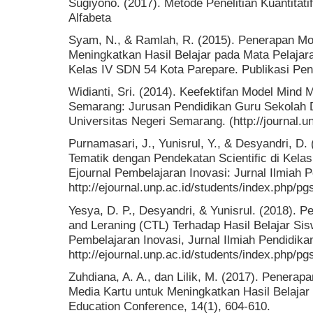
Sugiyono. (2017). Metode Penelitian Kuantitati
Alfabeta
Syam, N., & Ramlah, R. (2015). Penerapan M
Meningkatkan Hasil Belajar pada Mata Pelajar
Kelas IV SDN 54 Kota Parepare. Publikasi Pend
Widianti, Sri. (2014). Keefektifan Model Mind 
Semarang: Jurusan Pendidikan Guru Sekolah D
Universitas Negeri Semarang. (http://journal.un
Purnamasari, J., Yunisrul, Y., & Desyandri, D
Tematik dengan Pendekatan Scientific di Kela
Ejournal Pembelajaran Inovasi: Jurnal Ilmiah P
http://ejournal.unp.ac.id/students/index.php/pg
Yesya, D. P., Desyandri, & Yunisrul. (2018). 
and Leraning (CTL) Terhadap Hasil Belajar Si
Pembelajaran Inovasi, Jurnal Ilmiah Pendidikan
http://ejournal.unp.ac.id/students/index.php/pg
Zuhdiana, A. A., dan Lilik, M. (2017). Penera
Media Kartu untuk Meningkatkan Hasil Belajar
Education Conference, 14(1), 604-610.