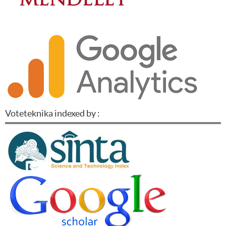
Voteteknika indexed by :