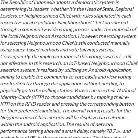
The Republic of Indonesia adopts a democratic system in
determining its leaders, whether it's the Head of State, Regional
Leaders, or Neighbourhood Chief, with rules stipulated in each
respective local regulation. Neighbourhood Chief are elected
through a community-wide voting process under the umbrella of
the local Neighborhood Association. However, the voting system
for selecting Neighbourhood Chief is still conducted manually,
using paper-based methods and vote tallying systems.
Consequently, the implementation of this voting system is still
not effective. In this research, an IoT-based Neighbourhood Chief
selection system is realized by utilizing an Android Application,
aiming to enable the community to vote easily and view voting
results directly through the application without needing to
physically go to the polling station. Voters can use their National
Identity Cards (KTP) to choose candidates by tapping their e-
KTP on the RFID reader and pressing the corresponding button
for their preferred candidate. The overall voting results for the
Neighbourhood Chief election will be displayed in real-time
within the android application. The results of network
performance testing showed a small delay, namely 78.7
𝑚𝑠
and
packet loss of 0% in the very good category. The throughput