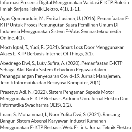
Informasi Presensi Digital Menggunakan Validasi E-KTP. Buletin
Ilmiah Sarjana Teknik Elektro, 4(1), 1-11.
Agus Qomaruddin, M., Evrita Lusiana, U. (2016). Pemanfaatan E-
KTP Untuk Proses Pemungutan Suara Pemilihan Umum Di
Indonesia Menggunakan Sistem E-Vote. Semnasteknomedia
Online, 4(1).
Moch Iqbal, T., Yudi, R. (2021). Smart Lock Door Menggunakan
Akses E-KTP Berbasis Internet Of Things, 3(1).
Abednego Dwi, S., Luky Sufira, A. (2020). Pemanfaatan E-KTP
Sebagai Alat Bantu Sistem Kehadiran Pegawai dalam
Penanggulangan Penyebaran Covid-19. Jurnal: Manajemen,
Teknik Informatika dan Rekayasa Komputer, 20(1).
Prasetyo Adi, N. (2022). Sistem Pengaman Sepeda Motor
Menggunakan E-KTP Berbasis Arduino Uno. Jurnal Elektro Dan
Informatika Swadharma (JEIS), 2(2).
Imam, S., Mohammad, I., Noor Yulita Dwi, S. (2021). Rancang
Bangun Sistem Absensi Karyawan Industri Rumahan
Menggunakan E-KTP Berbasis Web. E-Link: Jurnal Teknik Elektro