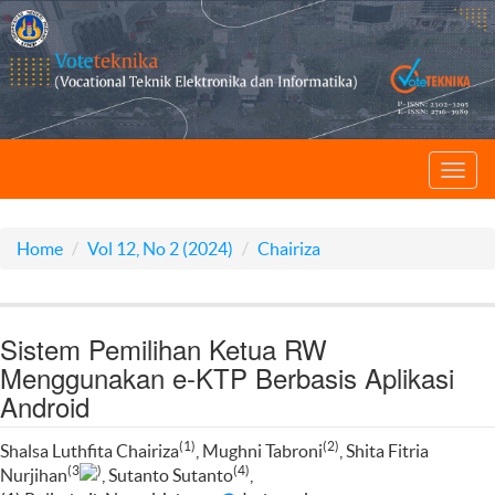
Toggl
navig
Home
Vol 12, No 2 (2024)
Chairiza
Sistem Pemilihan Ketua RW
Menggunakan e-KTP Berbasis Aplikasi
Android
(1)
(2)
Shalsa Luthfita Chairiza
, Mughni Tabroni
, Shita Fitria
(3
)
(4)
Nurjihan
, Sutanto Sutanto
,