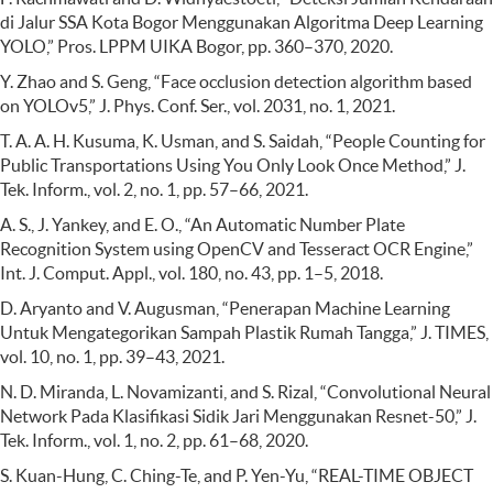
di Jalur SSA Kota Bogor Menggunakan Algoritma Deep Learning
YOLO,” Pros. LPPM UIKA Bogor, pp. 360–370, 2020.
Y. Zhao and S. Geng, “Face occlusion detection algorithm based
on YOLOv5,” J. Phys. Conf. Ser., vol. 2031, no. 1, 2021.
T. A. A. H. Kusuma, K. Usman, and S. Saidah, “People Counting for
Public Transportations Using You Only Look Once Method,” J.
Tek. Inform., vol. 2, no. 1, pp. 57–66, 2021.
A. S., J. Yankey, and E. O., “An Automatic Number Plate
Recognition System using OpenCV and Tesseract OCR Engine,”
Int. J. Comput. Appl., vol. 180, no. 43, pp. 1–5, 2018.
D. Aryanto and V. Augusman, “Penerapan Machine Learning
Untuk Mengategorikan Sampah Plastik Rumah Tangga,” J. TIMES,
vol. 10, no. 1, pp. 39–43, 2021.
N. D. Miranda, L. Novamizanti, and S. Rizal, “Convolutional Neural
Network Pada Klasifikasi Sidik Jari Menggunakan Resnet-50,” J.
Tek. Inform., vol. 1, no. 2, pp. 61–68, 2020.
S. Kuan-Hung, C. Ching-Te, and P. Yen-Yu, “REAL-TIME OBJECT