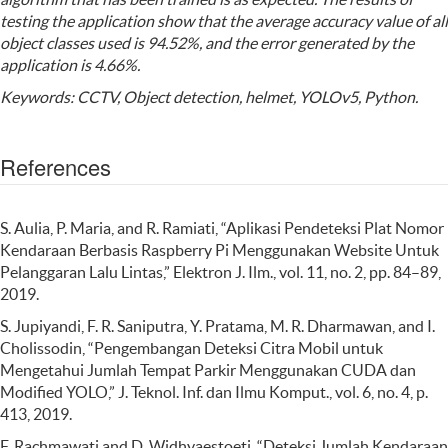
testing the application show that the average accuracy value of all
object classes used is 94.52%, and the error generated by the
application is 4.66%.
Keywords:
CCTV, Object
detection
, helmet, YOLOv5, Python.
References
S. Aulia, P. Maria, and R. Ramiati, “Aplikasi Pendeteksi Plat Nomor
Kendaraan Berbasis Raspberry Pi Menggunakan Website Untuk
Pelanggaran Lalu Lintas,” Elektron J. Ilm., vol. 11, no. 2, pp. 84–89,
2019.
S. Jupiyandi, F. R. Saniputra, Y. Pratama, M. R. Dharmawan, and I.
Cholissodin, “Pengembangan Deteksi Citra Mobil untuk
Mengetahui Jumlah Tempat Parkir Menggunakan CUDA dan
Modified YOLO,” J. Teknol. Inf. dan Ilmu Komput., vol. 6, no. 4, p.
413, 2019.
F. Rachmawati and D. Widhyaestoeti, “Deteksi Jumlah Kendaraan