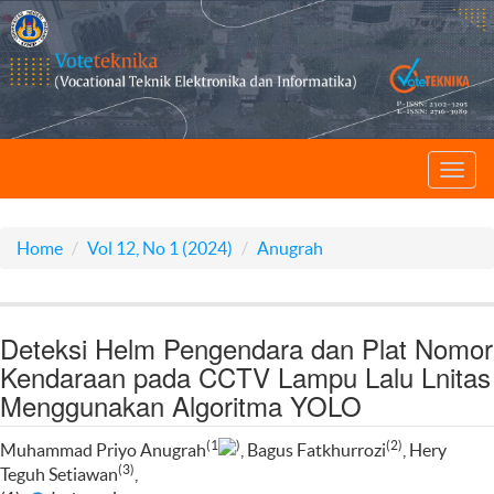
Toggl
navig
Home
Vol 12, No 1 (2024)
Anugrah
Deteksi Helm Pengendara dan Plat Nomor
Kendaraan pada CCTV Lampu Lalu Lnitas
Menggunakan Algoritma YOLO
(1
)
(2)
Muhammad Priyo Anugrah
, Bagus Fatkhurrozi
, Hery
(3)
Teguh Setiawan
,