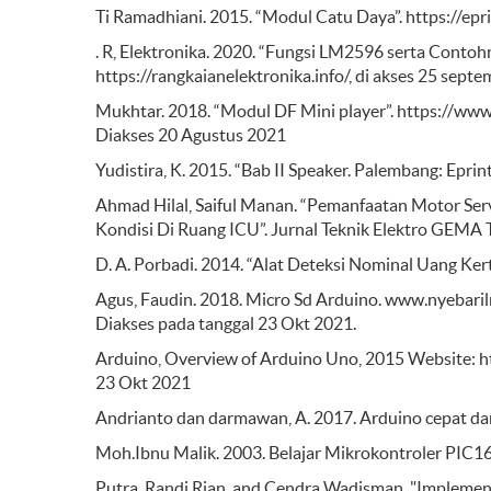
Ti Ramadhiani. 2015. “Modul Catu Daya”. https://eprin
. R, Elektronika. 2020. “Fungsi LM2596 serta Contoh
https://rangkaianelektronika.info/, di akses 25 sept
Mukhtar. 2018. “Modul DF Mini player”. https://w
Diakses 20 Agustus 2021
Yudistira, K. 2015. “Bab II Speaker. Palembang: Eprint
Ahmad Hilal, Saiful Manan. “Pemanfaatan Motor Ser
Kondisi Di Ruang ICU”. Jurnal Teknik Elektro GEMA
D. A. Porbadi. 2014. “Alat Deteksi Nominal Uang Ker
Agus, Faudin. 2018. Micro Sd Arduino. www.nyeba
Diakses pada tanggal 23 Okt 2021.
Arduino, Overview of Arduino Uno, 2015 Website:
23 Okt 2021
Andrianto dan darmawan, A. 2017. Arduino cepat d
Moh.Ibnu Malik. 2003. Belajar Mikrokontroler PIC1
Putra, Randi Rian, and Cendra Wadisman. "Impleme