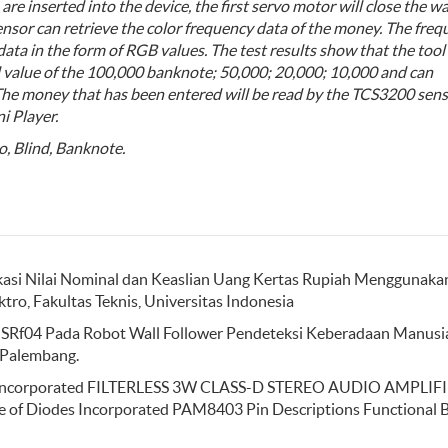
e inserted into the device, the first servo motor will close the wa
nsor can retrieve the color frequency data of the money. The fre
data in the form of RGB values. The test results show that the tool
al value of the 100,000 banknote; 50,000; 20,000; 10,000 and can
The money that has been entered will be read by the TCS3200 sen
i Player.
, Blind, Banknote.
kasi Nilai Nominal dan Keaslian Uang Kertas Rupiah Menggunaka
ktro, Fakultas Teknis, Universitas Indonesia
nik SRf04 Pada Robot Wall Follower Pendeteksi Keberadaan Manusi
 Palembang.
Diodes Incorporated FILTERLESS 3W CLASS-D STEREO AUDIO AMPLIF
ne of Diodes Incorporated PAM8403 Pin Descriptions Functional 