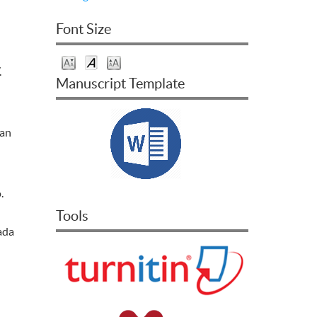
Font Size
.
Manuscript Template
Dan
.
Tools
ada