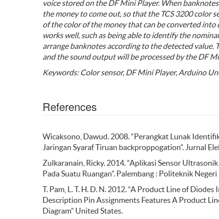
voice stored on the DF Mini Player. When banknotes ar
the money to come out, so that the TCS 3200 color se
of the color of the money that can be converted into 
works well, such as being able to identify the nomin
arrange banknotes according to the detected value. 
and the sound output will be processed by the DF Mn
Keyword
s
:
Color sensor, DF Mini Player, Arduino Uno
References
Wicaksono, Dawud. 2008. “Perangkat Lunak Identifi
Jaringan Syaraf Tiruan backproppogation”. Jurnal Ele
Zulkaranain, Ricky. 2014. “Aplikasi Sensor Ultraso
Pada Suatu Ruangan”. Palembang : Politeknik Negeri
T. Pam, L. T. H. D. N. 2012. “A Product Line of 
Description Pin Assignments Features A Product Li
Diagram” United States.