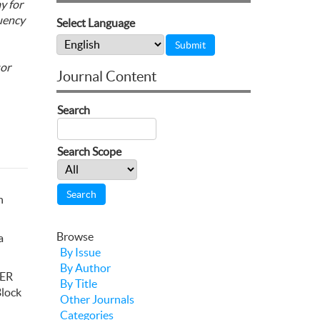
y for
quency
Select Language
sor
Journal Content
Search
Search Scope
n
Browse
a
By Issue
By Author
IER
By Title
Block
Other Journals
Categories