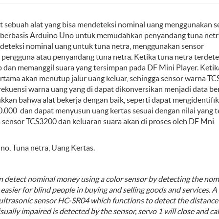
t sebuah alat yang bisa mendeteksi nominal uang menggunakan s
g berbasis Arduino Uno untuk memudahkan penyandang tuna netr
pendeteksi nominal uang untuk tuna netra, menggunakan sensor
 pengguna atau penyandang tuna netra. Ketika tuna netra terdete
 dan memanggil suara yang tersimpan pada DF Mini Player. Ketik
rtama akan menutup jalur uang keluar, sehingga sensor warna TC
rekuensi warna uang yang di dapat dikonversikan menjadi data b
kkan bahwa alat bekerja dengan baik, seperti dapat mengidentifik
10.000 dan dapat menyusun uang kertas sesuai dengan nilai yang t
 sensor TCS3200 dan keluaran suara akan di proses oleh DF Mni
no, Tuna netra, Uang Kertas.
can detect nominal money using a color sensor by detecting the nom
asier for blind people in buying and selling goods and services. A
 ultrasonic sensor HC-SR04 which functions to detect the distance
ally impaired is detected by the sensor, servo 1 will close and cal