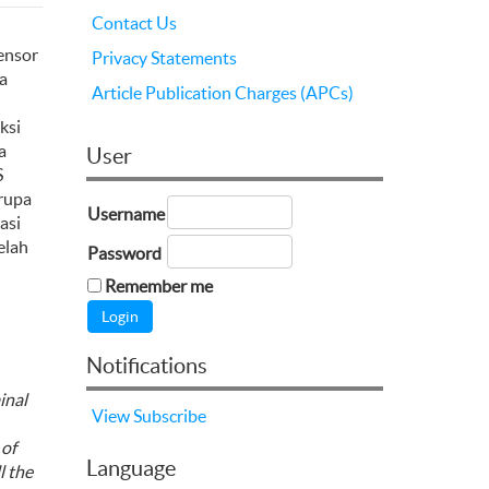
Contact Us
ensor
Privacy Statements
a
Article Publication Charges (APCs)
ksi
a
User
S
erupa
Username
asi
elah
Password
Remember me
Notifications
inal
View
Subscribe
 of
Language
l the