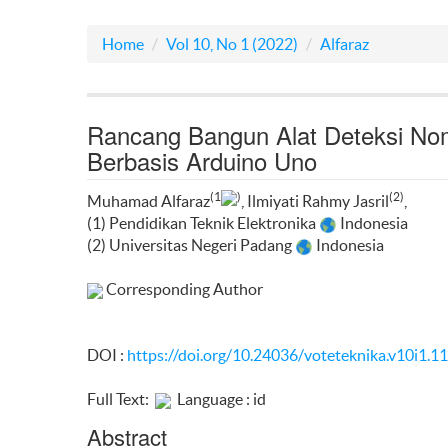
Home
Vol 10, No 1 (2022)
Alfaraz
Rancang Bangun Alat Deteksi No
Berbasis Arduino Uno
(1
)
(2)
Muhamad Alfaraz
, Ilmiyati Rahmy Jasril
,
(1) Pendidikan Teknik Elektronika
Indonesia
(2) Universitas Negeri Padang
Indonesia
Corresponding Author
DOI :
https://doi.org/10.24036/voteteknika.v10i1.1
Full Text:
Language : id
Abstract