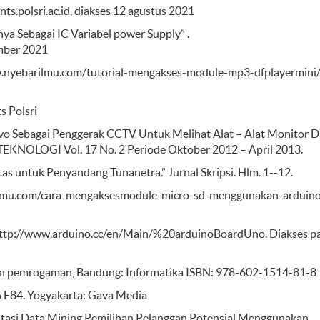
ts.polsri.ac.id, diakses 12 agustus 2021
nya Sebagai IC Variabel power Supply” .
ember 2021
ww.nyebarilmu.com/tutorial-mengakses-module-mp3-dfplayermini/
s Polsri
vo Sebagai Penggerak CCTV Untuk Melihat Alat – Alat Monitor 
 TEKNOLOGI Vol. 17 No. 2 Periode Oktober 2012 – April 2013.
tas untuk Penyandang Tunanetra.” Jurnal Skripsi. Hlm. 1--12.
rilmu.com/cara-mengaksesmodule-micro-sd-menggunakan-arduino
 http://www.arduino.cc/en/Main/%20arduinoBoardUno. Diakses p
an pemrogaman, Bandung: Informatika ISBN: 978-602-1514-81-8
6 F84. Yogyakarta: Gava Media
ntasi Data Mining Pemilihan Pelanggan Potensial Menggunakan