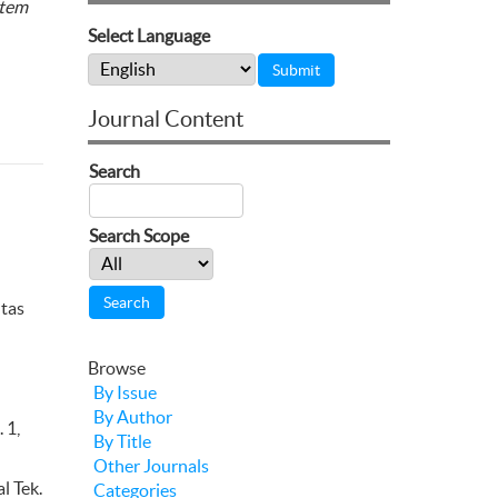
stem
Select Language
Journal Content
Search
Search Scope
ltas
Browse
By Issue
By Author
 1,
By Title
Other Journals
l Tek.
Categories