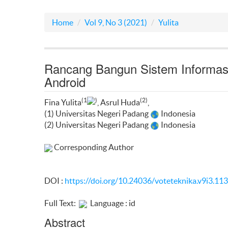
Home
Vol 9, No 3 (2021)
Yulita
Rancang Bangun Sistem Informasi
Android
(1
)
(2)
Fina Yulita
, Asrul Huda
,
(1) Universitas Negeri Padang
Indonesia
(2) Universitas Negeri Padang
Indonesia
Corresponding Author
DOI :
https://doi.org/10.24036/voteteknika.v9i3.11
Full Text:
Language : id
Abstract