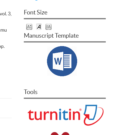
Font Size
ol. 3,
Ilmu
Manuscript Template
pp.
Tools