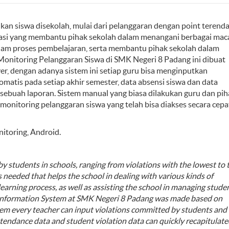
kan siswa disekolah, mulai dari pelanggaran dengan point terend
ormasi yang membantu pihak sekolah dalam menangani berbagai ma
dalam proses pembelajaran, serta membantu pihak sekolah dalam
Monitoring Pelanggaran Siswa di SMK Negeri 8 Padang ini dibuat
ver, dengan adanya sistem ini setiap guru bisa menginputkan
omatis pada setiap akhir semester, data absensi siswa dan data
 sebuah laporan. Sistem manual yang biasa dilakukan guru dan pih
 monitoring pelanggaran siswa yang telah bisa diakses secara cepa
nitoring, Android.
y students in schools, ranging from violations with the lowest to 
s needed that helps the school in dealing with various kinds of
learning process, as well as assisting the school in managing stude
 Information System at SMK Negeri 8 Padang was made based on
ystem every teacher can input violations committed by students and
ttendance data and student violation data can quickly recapitulate