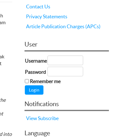
Contact Us
ah
Privacy Statements
cam
Article Publication Charges (APCs)
User
ak
Username
t
Password
Remember me
the
Notifications
nt
View
Subscribe
Language
d into