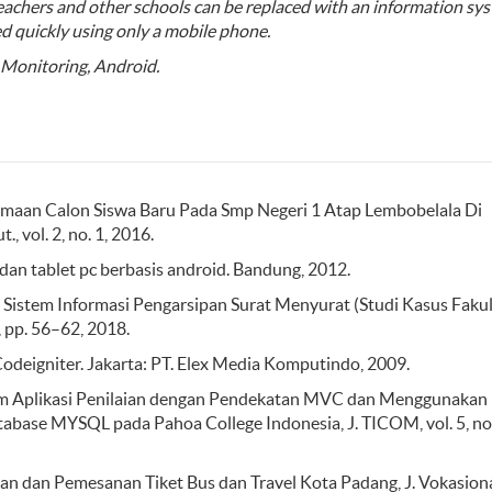
teachers and other schools can be replaced with an information sy
ed quickly using only a mobile phone.
 Monitoring, Android.
imaan Calon Siswa Baru Pada Smp Negeri 1 Atap Lembobelala Di
, vol. 2, no. 1, 2016.
dan tablet pc berbasis android. Bandung, 2012.
un Sistem Informasi Pengarsipan Surat Menyurat (Studi Kasus Faku
2, pp. 56–62, 2018.
eigniter. Jakarta: PT. Elex Media Komputindo, 2009.
stem Aplikasi Penilaian dengan Pendekatan MVC dan Menggunakan
ase MYSQL pada Pahoa College Indonesia, J. TICOM, vol. 5, no.
waan dan Pemesanan Tiket Bus dan Travel Kota Padang, J. Vokasiona