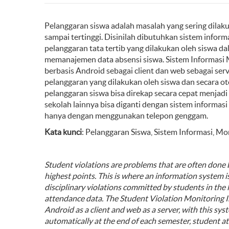
Pelanggaran siswa adalah masalah yang sering dilaku
sampai tertinggi. Disinilah dibutuhkan sistem inf
pelanggaran tata tertib yang dilakukan oleh siswa 
memanajemen data absensi siswa. Sistem Informasi 
berbasis Android sebagai client dan web sebagai ser
pelanggaran yang dilakukan oleh siswa dan secara ot
pelanggaran siswa bisa direkap secara cepat menjadi
sekolah lainnya bisa diganti dengan sistem informasi
hanya dengan menggunakan telepon genggam.
Kata kunci
: Pelanggaran Siswa, Sistem Informasi, Mo
Student violations are problems that are often done b
highest points. This is where an information system i
disciplinary violations committed by students in the 
attendance data. The Student Violation Monitoring
Android as a client and web as a server, with this s
automatically at the end of each semester, student a