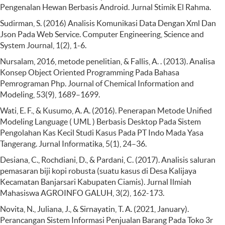
Pengenalan Hewan Berbasis Android. Jurnal Stimik El Rahma.
Sudirman, S. (2016) Analisis Komunikasi Data Dengan Xml Dan
Json Pada Web Service. Computer Engineering, Science and
System Journal, 1(2), 1-6.
Nursalam, 2016, metode penelitian, & Fallis, A. . (2013). Analisa
Konsep Object Oriented Programming Pada Bahasa
Pemrograman Php. Journal of Chemical Information and
Modeling, 53(9), 1689–1699.
Wati, E. F., & Kusumo, A. A. (2016). Penerapan Metode Unified
Modeling Language ( UML ) Berbasis Desktop Pada Sistem
Pengolahan Kas Kecil Studi Kasus Pada PT Indo Mada Yasa
Tangerang. Jurnal Informatika, 5(1), 24–36.
Desiana, C., Rochdiani, D., & Pardani, C. (2017). Analisis saluran
pemasaran biji kopi robusta (suatu kasus di Desa Kalijaya
Kecamatan Banjarsari Kabupaten Ciamis). Jurnal Ilmiah
Mahasiswa AGROINFO GALUH, 3(2), 162-173.
Novita, N., Juliana, J., & Sirnayatin, T. A. (2021, January).
Perancangan Sistem Informasi Penjualan Barang Pada Toko 3r