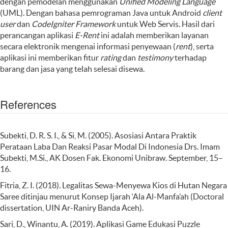
dengan pemodelan menggunakan
Unified Modeling Language
(UML). Dengan bahasa pemrograman Java untuk Android
client
user
dan
CodeIgniter Framework
untuk Web Servis. Hasil dari
perancangan aplikasi
E-Rent
ini adalah memberikan layanan
secara elektronik mengenai informasi penyewaan (
rent
), serta
aplikasi ini memberikan fitur
rating
dan
testimony
terhadap
barang dan jasa yang telah selesai disewa.
References
Subekti, D. R. S. I., & Si, M. (2005). Asosiasi Antara Praktik
Perataan Laba Dan Reaksi Pasar Modal Di Indonesia Drs. Imam
Subekti, M.Si., AK Dosen Fak. Ekonomi Unibraw. September, 15–
16.
Fitria, Z. I. (2018). Legalitas Sewa-Menyewa Kios di Hutan Negara
Saree ditinjau menurut Konsep Ijarah ‘Ala Al-Manfa’ah (Doctoral
dissertation, UIN Ar-Raniry Banda Aceh).
Sari, D., Winantu, A. (2019). Aplikasi Game Edukasi Puzzle