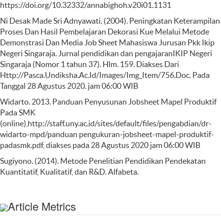
https://doi.org/10.32332/annabighoh.v20i01.1131
Ni Desak Made Sri Adnyawati. (2004). Peningkatan Keterampilan
Proses Dan Hasil Pembelajaran Dekorasi Kue Melalui Metode
Demonstrasi Dan Media Job Sheet Mahasiswa Jurusan Pkk Ikip
Negeri Singaraja. Jurnal pendidikan dan pengajaranIKIP Negeri
Singaraja (Nomor 1 tahun 37). Hlm. 159. Diakses Dari
Http://Pasca.Undiksha.Ac.Id/Images/Img_Item/756.Doc. Pada
Tanggal 28 Agustus 2020. jam 06:00 WIB
Widarto. 2013. Panduan Penyusunan Jobsheet Mapel Produktif
Pada SMK
(online),http://staff.uny.ac.id/sites/default/files/pengabdian/dr-
widarto-mpd/panduan pengukuran-jobsheet-mapel-produktif-
padasmk.pdf, diakses pada 28 Agustus 2020 jam 06:00 WIB
Sugiyono. (2014). Metode Penelitian Pendidikan Pendekatan
Kuantitatif, Kualitatif, dan R&D. Alfabeta.
Article Metrics