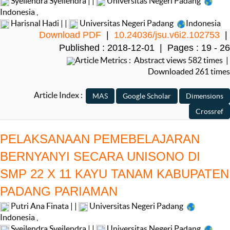
Syeilendra Syeilendra | |
Universitas Negeri Padang
Indonesia
,
Harisnal Hadi | |
Universitas Negeri Padang
Indonesia
Download PDF
|
10.24036/jsu.v6i2.102753
|
Published : 2018-12-01 | Pages : 19 - 26
Article Metrics : Abstract views 582 times |
Downloaded 261 times
Article Index :
PELAKSANAAN PEMEBELAJARAN
BERNYANYI SECARA UNISONO DI
SMP 22 X 11 KAYU TANAM KABUPATEN
PADANG PARIAMAN
Putri Ana Finata | |
Universitas Negeri Padang
Indonesia
,
Syeilendra Syeilendra | |
Universitas Negeri Padang