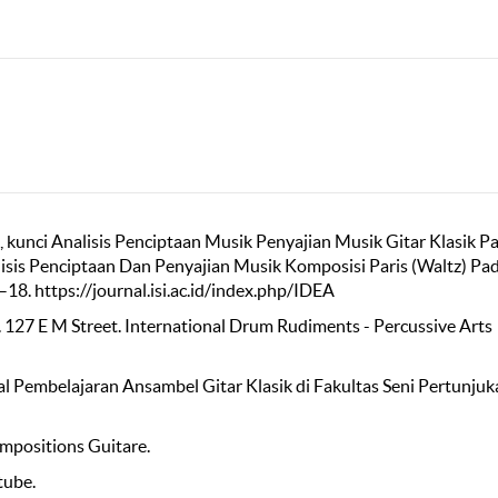
 P., kunci Analisis Penciptaan Musik Penyajian Musik Gitar Klasik Pa
lisis Penciptaan Dan Penyajian Musik Komposisi Paris (Waltz) Pa
18. https://journal.isi.ac.id/index.php/IDEA
. 127 E M Street. International Drum Rudiments - Percussive Arts
al Pembelajaran Ansambel Gitar Klasik di Fakultas Seni Pertunjuk
mpositions Guitare.
tube.