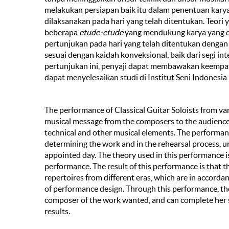
melakukan persiapan baik itu dalam penentuan karya
dilaksanakan pada hari yang telah ditentukan. Teori 
beberapa
etude-etude
yang mendukung karya yang di
pertunjukan pada hari yang telah ditentukan deng
sesuai dengan kaidah konveksional, baik dari segi in
pertunjukan ini, penyaji dapat membawakan keempat 
dapat menyelesaikan studi di Institut Seni Indones
The performance of Classical Guitar Soloists from va
musical message from the composers to the audience b
technical and other musical elements. The performan
determining the work and in the rehearsal process, un
appointed day. The theory used in this performance i
performance. The result of this performance is that 
repertoires from different eras, which are in accorda
of performance design. Through this performance, th
composer of the work wanted, and can complete her s
results.