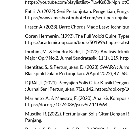
https://youtube.com/playlistlist=PLwKs83kNph
Fahri, A. (2022). Seni Pertunjukan: Pengertian, Fung
https://www.amesbostonhotel.com/seni-pertunjuka
Fraser, A. (2023). Barre Chords Made Easy: Technique,
Göran Hermerén. (1993). The Full Voic’d Quire: Types
https://academic.oup.com/book/50199/chapter-abst
Ibrahim, M., & Handra Kadir, T. (2022). Analisis Tek
Major Op.9 No.2. Jurnal Sendratasik, 11(1), 119. htt
Identitas, S., & Pertunjukan, D. (2023). SWARA : Jur
Blackpink Dalam Pertunjukan. 2(April 2022), 47–68.
IQBAL, I. (2021). Penyajian Solis Gitar Klasik Den
: Jurnal Seni Pertunjukan, 7(2), 142. https://doi.org
Marianto, A., & Maestro, E. (2020). Analisis Komposis
https://doi.org/10.24036/jsu.v9i2.110564
Mustika, R. (2022). Pertunjukan Solis Gitar Dengan R
Panjang.