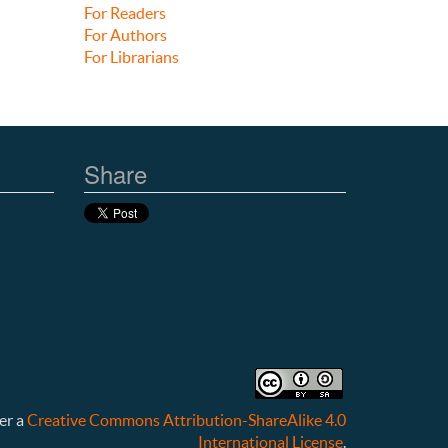
For Readers
For Authors
For Librarians
Share
er a
Creative Commons Attribution-ShareAlike 4.0
International License
.