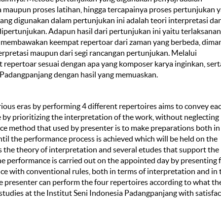
 maupun proses latihan, hingga tercapainya proses pertunjukan 
yang digunakan dalam pertunjukan ini adalah teori interpretasi da
pertunjukan. Adapun hasil dari pertunjukan ini yaitu terlaksana
an membawakan keempat repertoar dari zaman yang berbeda, dima
terpretasi maupun dari segi rancangan pertunjukan. Melalui
repertoar sesuai dengan apa yang komposer karya inginkan, sert
ia Padangpanjang dengan hasil yang memuaskan.
rious eras by performing 4 different repertoires aims to convey ea
y prioritizing the interpretation of the work, without neglecting
ce method that used by presenter is to make preparations both in
til the performance process is achieved which will be held on the
s the theory of interpretation and several etudes that support the
the performance is carried out on the appointed day by presenting 
nce with conventional rules, both in terms of interpretation and in
e presenter can perform the four repertoires according to what th
tudies at the Institut Seni Indonesia Padangpanjang with satisfa