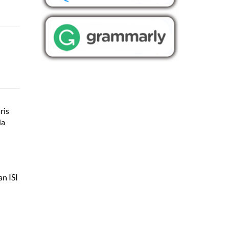
ris
da
an ISI