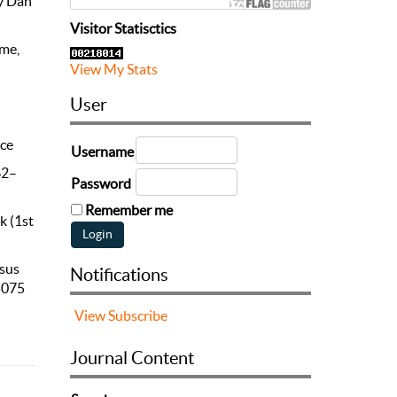
ry Dan
Visitor Statisctics
ime,
View My Stats
User
nce
Username
62–
Password
Remember me
k (1st
asus
Notifications
.5075
View
Subscribe
Journal Content