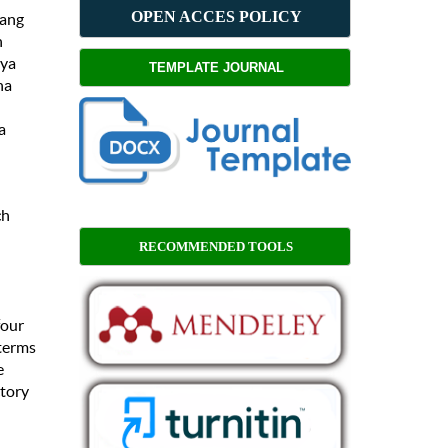
OPEN ACCES POLICY
yang
n
nya
TEMPLATE JOURNAL
na
a
ch
RECOMMENDED TOOLS
four
 terms
e
ctory