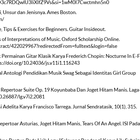
_otO3c7RDQwlU3IiXIfZ9Vs&si=1wM0I7Cwctmhn5n0
si, Unsur dan Jenisnya. Ames Boston.
n/
 Tips & Exercises for Beginners. Guitar Insideout.
 of Interpretations of Music. Oxford Scholarship Online.
ract/422029967?redirectedFrom=fulltext&login=false
nik Permainan Gitar Klasik Karya Frederich Chopin: Nocturne In E-F
ps://doi.org/10.24036/js.v11i1.116243
nal Antologi Pendidikan Musik Swag Sebagai Identitas Girl Group
gan Repertoar Suite Op. 19 Koyunbaba Dan Joget Hitam Manis. Laga
/10.26887/lg.v7i2.2081
i Adelita Karya Francisco Tarrega. Jurnal Sendratasik, 10(1), 315.
epertoar Asturias, Joget Hitam Manis, Tears Of An Angel. ISI Pad