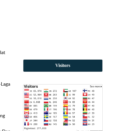
lat
Visitors
-Laga
ang