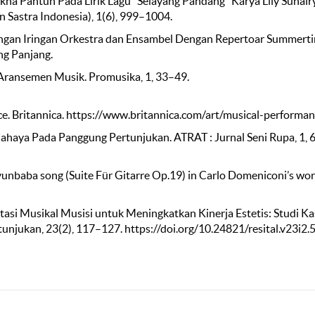
s Makna Pantun Pada Lirik Lagu “Selayang Pandang” Karya Lily Suhai
 Sastra Indonesia), 1(6), 999–1004.
 Dengan Iringan Orkestra dan Ensambel Dengan Repertoar Summert
ng Panjang.
 Aransemen Musik. Promusika, 1, 33–49.
ance. Britannica. https://www.britannica.com/art/musical-performa
ahaya Pada Panggung Pertunjukan. ATRAT : Jurnal Seni Rupa, 1, 
Koyunbaba song (Suite Für Gitarre Op.19) in Carlo Domeniconi’s wor
tasi Musikal Musisi untuk Meningkatkan Kinerja Estetis: Studi K
rtunjukan, 23(2), 117–127. https://doi.org/10.24821/resital.v23i2