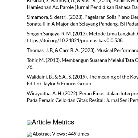
Rosidah, S., Barhoya, A., & Rosi, R. (2018). Analisi
Hamiedhan Ac. Parole (Jurnal Pendidikan Bahasa Dan
Simamora, S. destri. (2023). Pagelaran Solis Piano
Sonata II in A Major, dan Selayang Pandang. ISI Pada
Singgih Sanjaya, R. M. (2013). Metode Lima Langkah
https://doi.org/10.24821/promusika.v0i0.538
Thomas, J. P., & Carr, B. A. (2023). Musical Perform
Tohir, M. (2013). Membangun Suasana Melalui Tata C
76.
Walidaini, B., & S.A., S. (2019). The meaning of the 
Editio). Taylor & Francis Group.
Wirayudha, A. H. (2022). Peran Emosi dalam Interpre
Pada Pemain Cello dan Gitar. Resital: Jurnal Seni Pe
Article Metrics
Abstract Views : 449 times