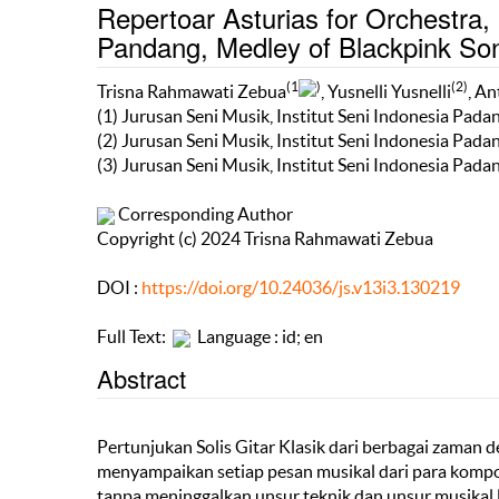
Repertoar Asturias for Orchestra,
Pandang, Medley of Blackpink Son
(1
)
(2)
Trisna Rahmawati Zebua
, Yusnelli Yusnelli
, An
(1) Jurusan Seni Musik, Institut Seni Indonesia Pad
(2) Jurusan Seni Musik, Institut Seni Indonesia Pad
(3) Jurusan Seni Musik, Institut Seni Indonesia Pad
Corresponding Author
Copyright (c) 2024 Trisna Rahmawati Zebua
DOI :
https://doi.org/10.24036/js.v13i3.130219
Full Text:
Language : id; en
Abstract
Pertunjukan Solis Gitar Klasik dari berbagai zama
menyampaikan setiap pesan musikal dari para kompo
tanpa meninggalkan unsur teknik dan unsur musikal 