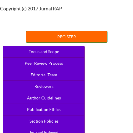
Copyright (c) 2017 Jurnal RAP
REGISTER
Focus and Scope
Peer Review Process
Editorial Team
Reviewers
Author Guidelines
Publication Ethics
Section Policies
Journal Indexed