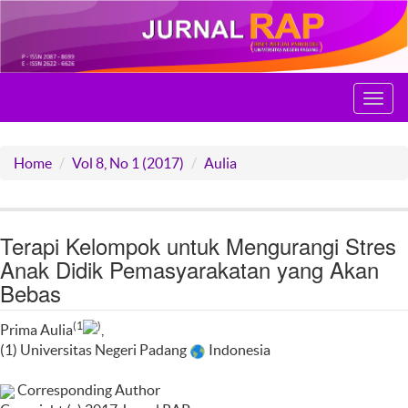
Toggl
navig
Home
Vol 8, No 1 (2017)
Aulia
Terapi Kelompok untuk Mengurangi Stres
Anak Didik Pemasyarakatan yang Akan
Bebas
(1
)
Prima Aulia
,
(1) Universitas Negeri Padang
Indonesia
Corresponding Author