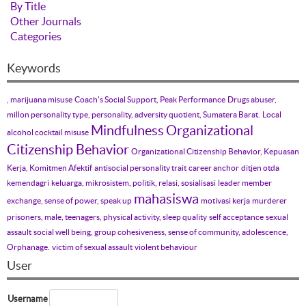
By Title
Other Journals
Categories
Keywords
, marijuana misuse
Coach's Social Support, Peak Performance
Drugs abuser,
millon personality type, personality, adversity quotient, Sumatera Barat.
Local
Mindfulness
Organizational
alcohol cocktail misuse
Citizenship Behavior
Organizational Citizenship Behavior, Kepuasan
Kerja, Komitmen Afektif
antisocial personality trait
career anchor
ditjen otda
kemendagri
keluarga, mikrosistem, politik, relasi, sosialisasi
leader member
mahasiswa
exchange, sense of power, speak up
motivasi kerja
murderer
prisoners, male, teenagers, physical activity, sleep quality
self acceptance
sexual
assault
social well being, group cohesiveness, sense of community, adolescence,
Orphanage.
victim of sexual assault
violent behaviour
User
Username