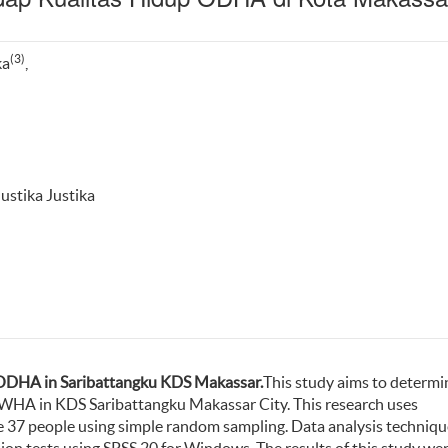
(3)
ka
,
ustika Justika
of ODHA in Saribattangku KDS Makassar.
This study aims to determi
f PLWHA in KDS Saribattangku Makassar City. This research uses
re 37 people using simple random sampling. Data analysis techniq