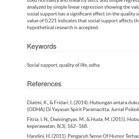
used normality and linearity tests, and simple regres
analyzed by simple linear regression showing the valu
social support has a significant effect on the qualit
value of 0.221 indicates that social support affects t
hypothetical research is accepted.
Keywords
Social support, quality of life, odha
References
Diatmi, K., & Fridari, I. (2014). Hubungan antara d
(ODHA) Di Yayasan Spirit Paramacitta. Jurnal Psikol
Fitria, I. N., Dwiningtyas, M., & Huda, M. (2015). H
keperawatan, 8(3), 162–168.
Handini, H. (2011). Pengaruh Sense Of Humor Terhad