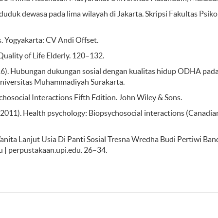
nduduk dewasa pada lima wilayah di Jakarta. Skripsi Fakultas Psiko
s. Yogyakarta: CV Andi Offset.
Quality of Life Elderly. 120–132.
. (2016). Hubungan dukungan sosial dengan kualitas hidup ODHA pad
Universitas Muhammadiyah Surakarta.
chosocial Interactions Fifth Edition. John Wiley & Sons.
 A. (2011). Health psychology: Biopsychosocial interactions (Canadian
nita Lanjut Usia Di Panti Sosial Tresna Wredha Budi Pertiwi Ba
u | perpustakaan.upi.edu. 26–34.