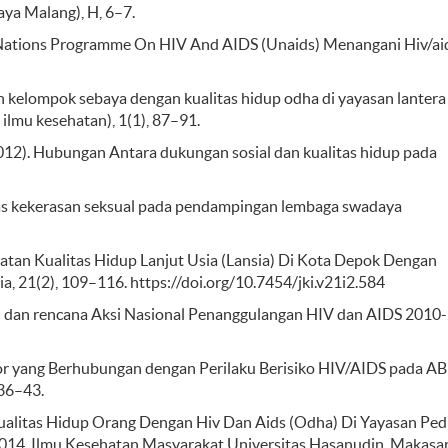
aya Malang), H, 6–7.
ited Nations Programme On HIV And AIDS (Unaids) Menangani Hiv/ai
ngan kelompok sebaya dengan kualitas hidup odha di yayasan lantera
ilmu kesehatan), 1(1), 87–91.
. (2012). Hubungan Antara dukungan sosial dan kualitas hidup pada
intas kekerasan seksual pada pendampingan lembaga swadaya
ingkatan Kualitas Hidup Lanjut Usia (Lansia) Di Kota Depok Dengan
, 21(2), 109–116. https://doi.org/10.7454/jki.v21i2.584
egi dan rencana Aksi Nasional Penanggulangan HIV dan AIDS 2010
aktor yang Berhubungan dengan Perilaku Berisiko HIV/AIDS pada AB
 36–43.
alitas Hidup Orang Dengan Hiv Dan Aids (Odha) Di Yayasan Ped
4. Ilmu Kesehatan Masyarakat Universitas Hasanudin, Makasar