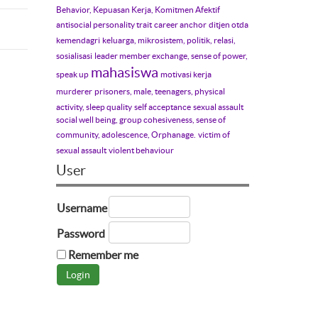
Behavior, Kepuasan Kerja, Komitmen Afektif
antisocial personality trait
career anchor
ditjen otda
kemendagri
keluarga, mikrosistem, politik, relasi,
sosialisasi
leader member exchange, sense of power,
mahasiswa
speak up
motivasi kerja
murderer
prisoners, male, teenagers, physical
activity, sleep quality
self acceptance
sexual assault
social well being, group cohesiveness, sense of
community, adolescence, Orphanage.
victim of
sexual assault
violent behaviour
User
Username
Password
Remember me