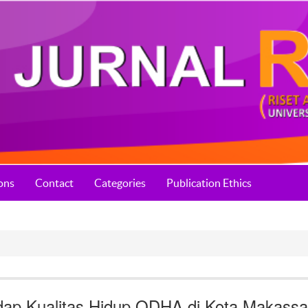
ons
Contact
Categories
Publication Ethics
dap Kualitas Hidup ODHA di Kota Makassa