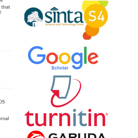
re
 that
2
IDS
urnal