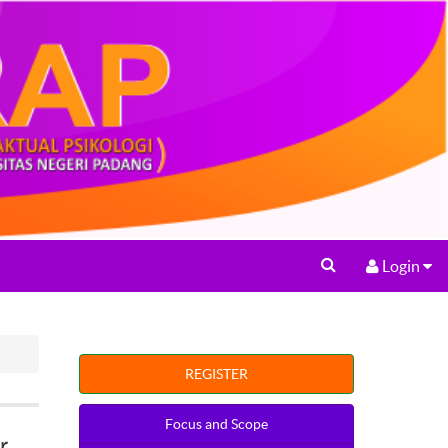
Login
REGISTER
Focus and Scope
r