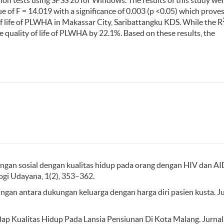
sion tests using SPSS 20 for Windows. The results of this study we
e of F = 14.019 with a significance of 0.003 (p <0.05) which proves
y of life of PLWHA in Makassar City, Saribattangku KDS. While the R
he quality of life of PLWHA by 22.1%. Based on these results, the
ukungan sosial dengan kualitas hidup pada orang dengan HIV dan A
ogi Udayana, 1(2), 353–362.
ubungan antara dukungan keluarga dengan harga diri pasien kusta. J
ap Kualitas Hidup Pada Lansia Pensiunan Di Kota Malang. Jurnal