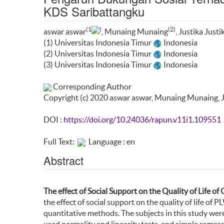
KDS Saribattangku
(1
)
(2)
aswar aswar
, Munaing Munaing
, Justika Justi
(1) Universitas Indonesia Timur
Indonesia
(2) Universitas Indonesia Timur
Indonesia
(3) Universitas Indonesia Timur
Indonesia
Corresponding Author
Copyright (c) 2020 aswar aswar, Munaing Munaing, J
DOI :
https://doi.org/10.24036/rapun.v11i1.109551
Full Text:
Language : en
Abstract
The effect of Social Support on the Quality of Life 
the effect of social support on the quality of life o
quantitative methods. The subjects in this study we