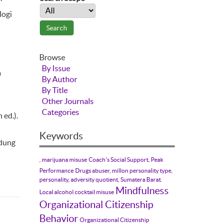
logi
Browse
By Issue
a
By Author
By Title
Other Journals
Categories
 ed.).
Keywords
ndung
, marijuana misuse
Coach's Social Support, Peak
Performance
Drugs abuser, millon personality type,
personality, adversity quotient, Sumatera Barat.
Mindfulness
Local alcohol cocktail misuse
Organizational Citizenship
Behavior
Organizational Citizenship