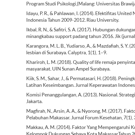
Program Studi Psikologi,(Malang: Universitas Brawij
Idayu, P. R., & Pahlawan, I. (2014). Efektifitas Un
Indonesia Tahun 2009-2012. Riau University.
Ikbal, R. N., & Safitri, S. A. (2017). Hubungan duku
minangkabau support padang tahun 2016. Jik (jurnal 
Karangora, M. L. B., Yudiarso, A., & Mazdafiah, S. Y
lesbian di Surabaya. Calyptra, 1(1), 1–9.
Khariroh, L. M. (2018). Quality of life remaja peny
masyarakat. UIN Sunan Ampel Surabaya.
Kiik, S. M., Sahar, J., & Permatasari, H. (2018). Pen
Latihan Keseimbangan. Jurnal Keperawatan Indonesia
Komisi Penanggulangan, A. (2013). Nasional. Strat
Jakarta.
Magfirah, N., Arsin, A. A., & Nyorong, M. (2017). F
Pelabuhan Makassar. Jurnal Forum Kesehatan, 7(1),
Makkau, A. M. (2014). Faktor Yang Mempengaruhi Ku
Kelompok Dukungan Sebaya Kota MakassarTahun 201