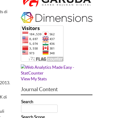
ds di
View My Stats
-2013.
Journal Content
K di
Search
uli
.
Search Scope