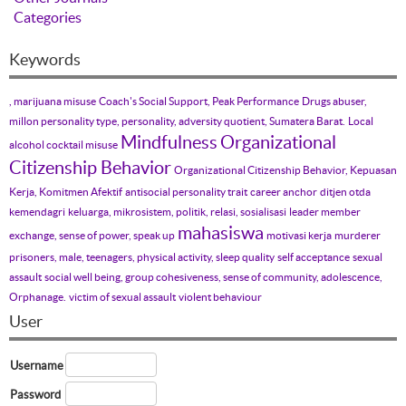
Categories
Keywords
, marijuana misuse
Coach's Social Support, Peak Performance
Drugs abuser,
millon personality type, personality, adversity quotient, Sumatera Barat.
Local
Mindfulness
Organizational
alcohol cocktail misuse
Citizenship Behavior
Organizational Citizenship Behavior, Kepuasan
Kerja, Komitmen Afektif
antisocial personality trait
career anchor
ditjen otda
kemendagri
keluarga, mikrosistem, politik, relasi, sosialisasi
leader member
mahasiswa
exchange, sense of power, speak up
motivasi kerja
murderer
prisoners, male, teenagers, physical activity, sleep quality
self acceptance
sexual
assault
social well being, group cohesiveness, sense of community, adolescence,
Orphanage.
victim of sexual assault
violent behaviour
User
Username
Password