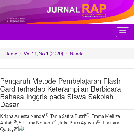
Toggl
navig
Home
Vol 11, No 1 (2020)
Nanda
Pengaruh Metode Pembelajaran Flash
Card terhadap Keterampilan Berbicara
Bahasa Inggris pada Siswa Sekolah
Dasar
(1)
(2)
Krisna Ariesta Nanda
, Tania Safira Putri
, Emma Meiliza
(3)
(4)
(5)
Afifah
, Siti Ema Nofianti
, Inke Putri Agustin
, Hazhira
(6
)
Qudsyi
,