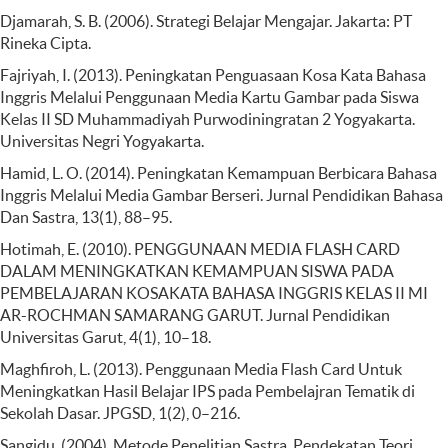
Djamarah, S. B. (2006). Strategi Belajar Mengajar. Jakarta: PT
Rineka Cipta.
Fajriyah, I. (2013). Peningkatan Penguasaan Kosa Kata Bahasa
Inggris Melalui Penggunaan Media Kartu Gambar pada Siswa
Kelas II SD Muhammadiyah Purwodiningratan 2 Yogyakarta.
Universitas Negri Yogyakarta.
Hamid, L. O. (2014). Peningkatan Kemampuan Berbicara Bahasa
Inggris Melalui Media Gambar Berseri. Jurnal Pendidikan Bahasa
Dan Sastra, 13(1), 88–95.
Hotimah, E. (2010). PENGGUNAAN MEDIA FLASH CARD
DALAM MENINGKATKAN KEMAMPUAN SISWA PADA
PEMBELAJARAN KOSAKATA BAHASA INGGRIS KELAS II MI
AR-ROCHMAN SAMARANG GARUT. Jurnal Pendidikan
Universitas Garut, 4(1), 10–18.
Maghfiroh, L. (2013). Penggunaan Media Flash Card Untuk
Meningkatkan Hasil Belajar IPS pada Pembelajran Tematik di
Sekolah Dasar. JPGSD, 1(2), 0–216.
Sangidu. (2004). Metode Penelitian Sastra, Pendekatan Teori,