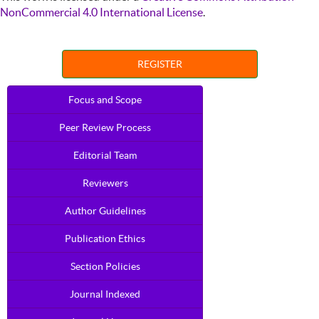
NonCommercial 4.0 International License
.
REGISTER
Focus and Scope
Peer Review Process
Editorial Team
Reviewers
Author Guidelines
Publication Ethics
Section Policies
Journal Indexed