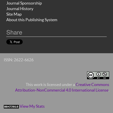
Journal Sponsorship
Journal History
Site Map
About this Publishing System
Share
ISSN: 2622-6626
This work is licensed under a
Creative Commons
Attribution-NonCommercial 4.0 International License
.
View My Stats